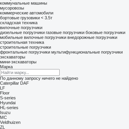
коммунальные машины
мусоровозы
коммерческие автомобили
бортовые грузовики < 3.5т
складская техника
вилочные погрузчики
дизельные погрузчики
газовые погрузчики
боковые погрузчики
мобильные вилочные погрузчики
внедорожные погрузчики
строительная техника
строительные погрузчики
фронтальные погрузчики
мультифункциональные погрузчики
экскаваторы
мини-экскаваторы
Марка
По данному запросу ничего не найдено
Caterpillar
DAF
LF
Floor
S-series
Hyundai
HL-series
Isuzu
MC
Veldhuizen
ZL