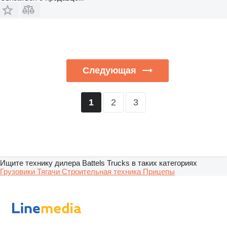
Следующая
2
3
1
Ищите технику дилера Battels Trucks в таких категориях
Грузовики
Тягачи
Строительная техника
Прицепы