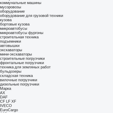
коммунальные машины
мусоровозы
оборудование
оборудование для грузовой техники
кузова
бортовые кузова
микроавтобусы
микроавтобусы фургоны
строительная техника
подъемники
автовышки
экскаваторы
мини-экскаваторы
строительные погрузчики
фронтальные погрузчики
техника для земляных работ
бульдозеры
складская техника
вилочные погрузчики
дизельные погрузчики
Марка
AX
DAF
CF
LF
XF
IVECO
EuroCargo