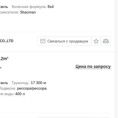
зель
Колесная формула
8x4
смесителя
Shacman
CO.,LTD
Связаться с продавцом
12m³
Цена по запросу
ь
зель
Грузопод.
17 300 кг
Подвеска
рессора/рессора
ля воды
400 л