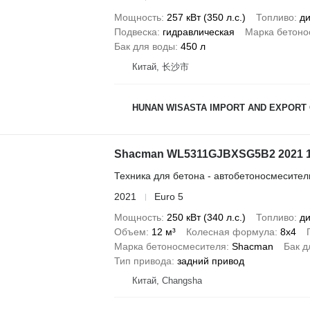
Мощность
257 кВт (350 л.с.)
Топливо
ди
Подвеска
гидравлическая
Марка бетоно
Бак для воды
450 л
Китай, 长沙市
HUNAN WISASTA IMPORT AND EXPORT 
Shacman WL5311GJBXSG5B2 2021 
Техника для бетона - автобетоносмесител
2021
Euro 5
Мощность
250 кВт (340 л.с.)
Топливо
ди
Объем
12 м³
Колесная формула
8x4
Марка бетоносмесителя
Shacman
Бак д
Тип привода
задний привод
Китай, Changsha