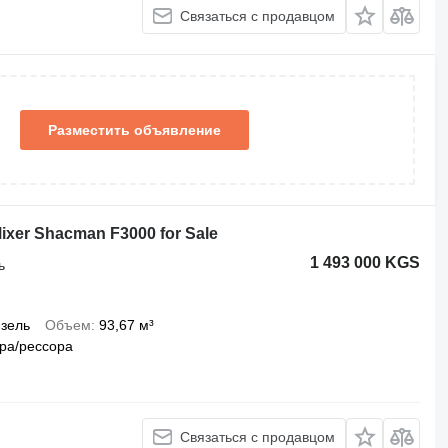
Связаться с продавцом
Разместить объявление
ixer Shacman F3000 for Sale
1 493 000 KGS
ь
зель
Объем
93,67 м³
ра/рессора
Связаться с продавцом