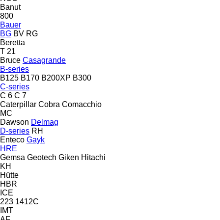
Banut
800
Bauer
BG
BV
RG
Beretta
T 21
Bruce
Casagrande
B-series
B125
B170
B200XP
B300
C-series
C 6
C 7
Caterpillar
Cobra
Comacchio
MC
Dawson
Delmag
D-series
RH
Enteco
Gayk
HRE
Gemsa
Geotech
Giken
Hitachi
KH
Hütte
HBR
ICE
223
1412C
IMT
AF