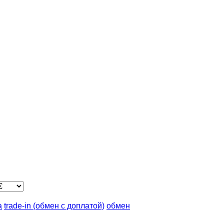
а
trade-in (обмен с доплатой)
обмен