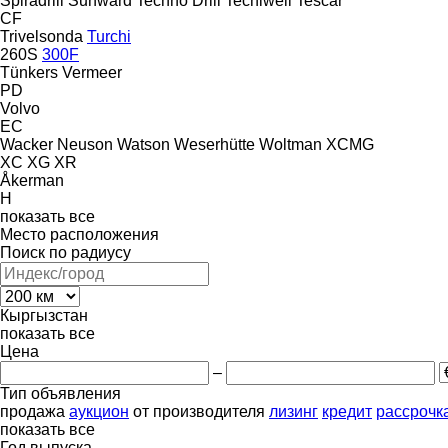
Spiradrill
Sunward
Techno Drill
Tecniwell
Tescar
CF
Trivelsonda
Turchi
260S
300F
Tünkers
Vermeer
PD
Volvo
EC
Wacker Neuson
Watson
Weserhütte
Woltman
XCMG
XC
XG
XR
Åkerman
H
показать все
Место расположения
Поиск по радиусу
Кыргызстан
показать все
Цена
–
Тип объявления
продажа
аукцион
от производителя
лизинг
кредит
рассрочк
показать все
Год выпуска