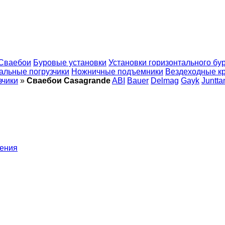
Сваебои
Буровые установки
Установки горизонтального бу
альные погрузчики
Ножничные подъемники
Вездеходные к
зчики
»
Сваебои Casagrande
ABI
Bauer
Delmag
Gayk
Juntta
рения