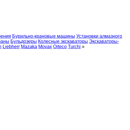
рения
Бурильно-крановые машины
Установки алмазного
раны
Бульдозеры
Колесные экскаваторы
Экскаваторы-
n
Liebherr
Mazaka
Movax
Orteco
Turchi
»