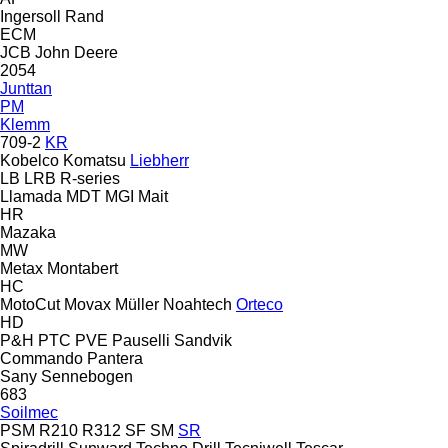
Ingersoll Rand
ECM
JCB
John Deere
2054
Junttan
PM
Klemm
709-2
KR
Kobelco
Komatsu
Liebherr
LB
LRB
R-series
Llamada
MDT
MGI
Mait
HR
Mazaka
MW
Metax
Montabert
HC
MotoCut
Movax
Müller
Noahtech
Orteco
HD
P&H
PTC
PVE
Pauselli
Sandvik
Commando
Pantera
Sany
Sennebogen
683
Soilmec
PSM
R210
R312
SF
SM
SR