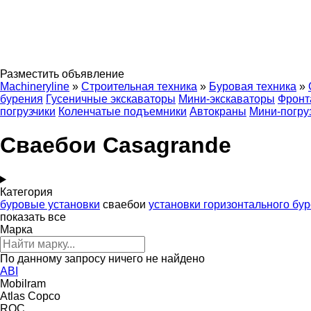
Разместить объявление
Machineryline
»
Строительная техника
»
Буровая техника
»
бурения
Гусеничные экскаваторы
Мини-экскаваторы
Фронт
погрузчики
Коленчатые подъемники
Автокраны
Мини-погру
Сваебои Casagrande
Категория
буровые установки
сваебои
установки горизонтального бу
показать все
Марка
По данному запросу ничего не найдено
ABI
Mobilram
Atlas Copco
ROC