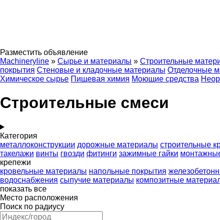
Разместить объявление
Machineryline
»
Сырье и материалы
»
Строительные матер
покрытия
Стеновые и кладочные материалы
Отделочные 
Химическое сырье
Пищевая химия
Моющие средства
Неор
Строительные смеси
Категория
металлоконструкции
дорожные материалы
строительные к
такелажи
винты
гвозди
фитинги
зажимные гайки
монтажные
крепежи
кровельные материалы
напольные покрытия
железобетонн
водоснабжения
сыпучие материалы
композитные материа
показать все
Место расположения
Поиск по радиусу