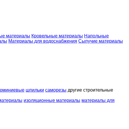
ые материалы
Кровельные материалы
Напольные
алы
Материалы для водоснабжения
Сыпучие материалы
люминиевые
шпильки
саморезы
другие строительные
 материалы
изоляционные материалы
материалы для