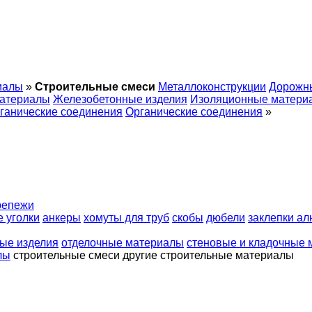
иалы
»
Строительные смеси
Металлоконструкции
Дорожн
материалы
Железобетонные изделия
Изоляционные матери
ганические соединения
Органические соединения
»
репежи
 уголки
анкеры
хомуты для труб
скобы
дюбели
заклепки а
ые изделия
отделочные материалы
стеновые и кладочные
лы
строительные смеси
другие строительные материалы