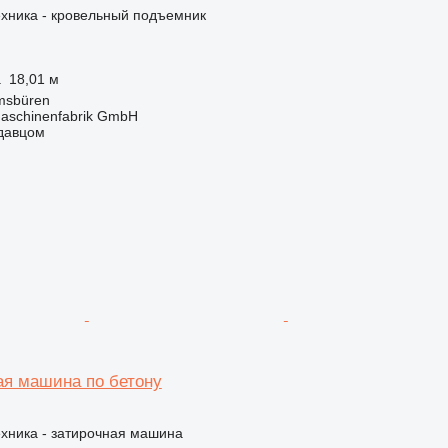
ехника - кровельный подъемник
а
18,01 м
msbüren
aschinenfabrik GmbH
одавцом
я машина по бетону
хника - затирочная машина