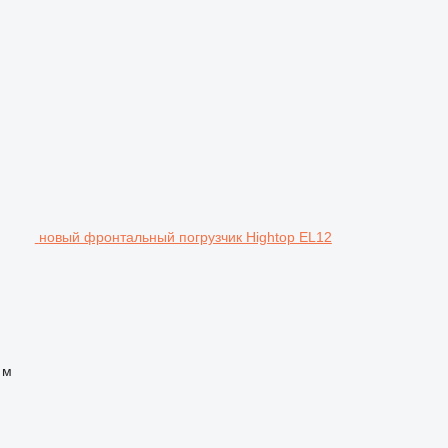
новый фронтальный погрузчик Hightop EL12
 м