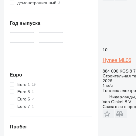
демонстрационный
Год выпуска
–
10
Hynee ML06
884 000 KGS
8 7
Евро
Строительная т
2026
Euro 1
1 м/ч
Топливо
электро
Euro 5
Нидерланды,
Euro 6
Van Ginkel B.V.
Euro 7
Связаться с пр
Пробег