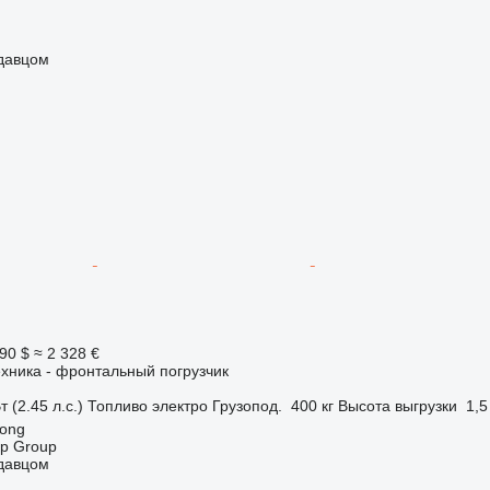
одавцом
90 $
≈ 2 328 €
хника - фронтальный погрузчик
т (2.45 л.с.)
Топливо
электро
Грузопод.
400 кг
Высота выгрузки
1,5
dong
op Group
одавцом