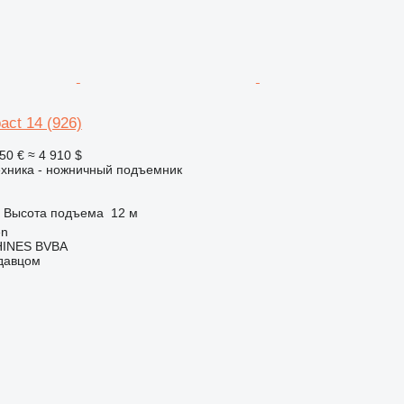
act 14 (926)
50 €
≈ 4 910 $
ехника - ножничный подъемник
Высота подъема
12 м
en
INES BVBA
одавцом