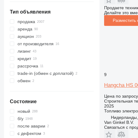
Продаете техни
Тип объявления
Делайте это вме
Разместить
продажа
аренда
аукцион
от производителя
лизинг
кредит
рассрочка
trade-in (обмен с доплатой)
9
обмен
Hangcha HS 0
Цена по запросу
Строительная т
Состояние
2025
Топливо
электро
новый
Нидерланды,
б/у
Van Ginkel B.V.
после аварии
Связаться с пр
с дефектом