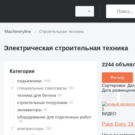
Machineryline
Строительная техника
Электрическая строительная техника
2244 объяв
Категория
Фильтр
подъемники
Сортировка
:
Дат
специальные самосвалы
ножничные подъемники
Дата размещен
техника для бетона
коленчатые подъемники
самосвалы
строительные погрузчики
мачтовые подъемники
мини-самосвалы
бетонные заводы
1
экскаваторы
прицепные подъёмники
шахтные самосвалы
бетононасосы стационарные
мультифункциональные
стационарные бетонные
ВИДЕО
погрузчики
заводы
оборудование для отделочных работ
телескопические подъемники
карьерные самосвалы
автобетоносмесители
мини-экскаваторы
фронтальные погрузчики
мобильные бетонные заводы
Paus Easy 18 
вакуумные подъемники
гусеничные самосвалы
бетонораспределительные
гусеничные экскаваторы
компрессоры
стрелы
мини-погрузчики
штукатурные станции
подъёмники пауки
шарнирные самосвалы
экскаваторы для перевалки
компактные бетонные заводы
Цена по запросу