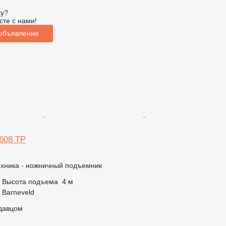
ку?
сте с нами!
 объявление
608 TP
ехника - ножничный подъемник
Высота подъема
4 м
 Barneveld
одавцом