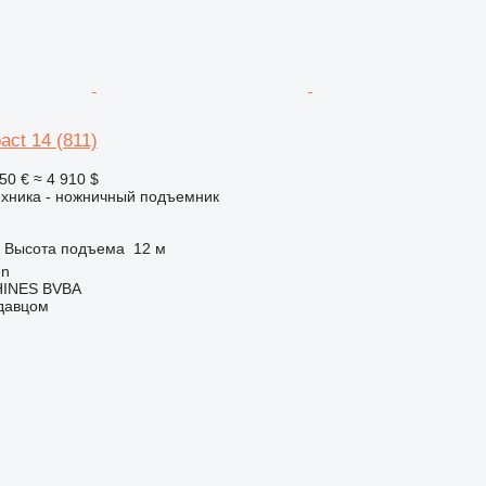
act 14 (811)
50 €
≈ 4 910 $
ехника - ножничный подъемник
Высота подъема
12 м
en
INES BVBA
одавцом