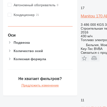
Автономный обогреватель
17
Кондиционер
Manitou 170 
3 486 000 KGS
3
Строительная те
2016
Оси
430 м/ч
Топливо
электро
Подвеска
Бельгия, Mo
Key-Tec BVBA
Количество осей
Связаться с пр
Колесная формула
Не хватает фильтров?
Предложить изменение
11