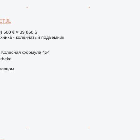
AETJL
4 500 €
≈ 39 860 $
хника - коленчатый подъемник
Колесная формула
4x4
erbeke
одавцом