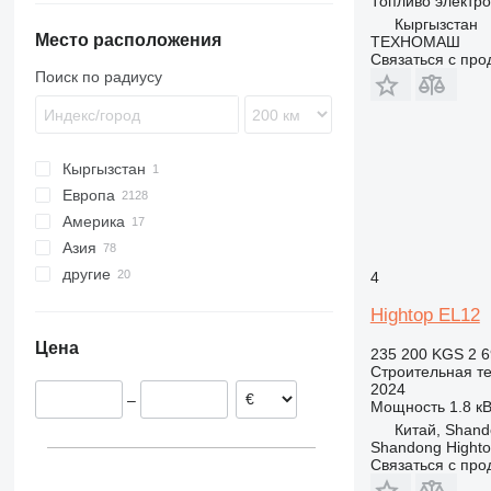
Топливо
электро
660
SS
M series
2100
S175-19E
835
S-series
X-series
L-series
ZT
Кыргызстан
Место расположения
1230
VJR
2300
S225-12E
TM
ТЕХНОМАШ
Связаться с пр
1930
2900
Поиск по радиусу
1932
2030
2032
Кыргызстан
2630
Европа
2646
Америка
Польша
3246
Азия
Нидерланды
Мексика
3369
другие
Испания
США
Узбекистан
4069
4
Бельгия
Китай
Украина
E-series
Hightop EL12
Германия
Турция
Чили
Liftlux
Цена
Дания
Арабские Эмираты
Уругвай
235 200 KGS
2 6
R-series
Строительная те
Венгрия
Азербайджан
Молдова
Toucan
2024
–
Великобритания
Бразилия
Мощность
1.8 кВ
Китай, Shan
показать все
Shandong Hight
Связаться с пр