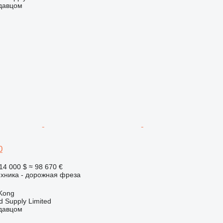
одавцом
0
14 000 $
≈ 98 670 €
ехника - дорожная фреза
Kong
d Supply Limited
одавцом