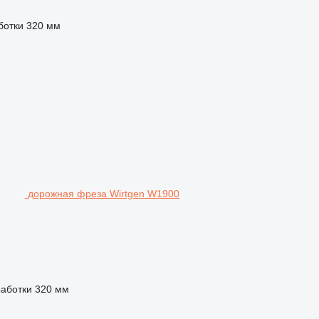
ботки
320 мм
дорожная фреза Wirtgen W1900
работки
320 мм