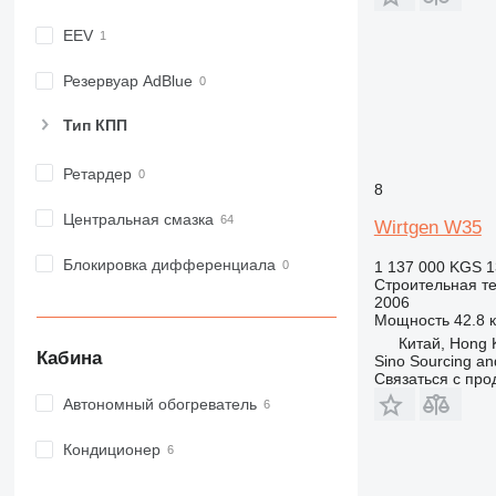
MH
NR
EEV
PM
RM
Резервуар AdBlue
Тип КПП
Ретардер
8
Центральная смазка
Wirtgen W35
Блокировка дифференциала
1 137 000 KGS
1
Строительная т
2006
Мощность
42.8 к
Китай, Hong 
Кабина
Sino Sourcing an
Связаться с пр
Автономный обогреватель
Кондиционер