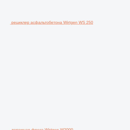
рециклер асфальтобетона Wirtgen WS 250
дорожная фреза Wirtgen W2000