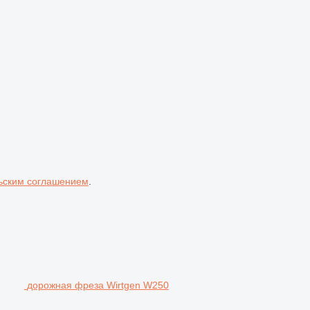
ьским соглашением
.
дорожная фреза Wirtgen W250