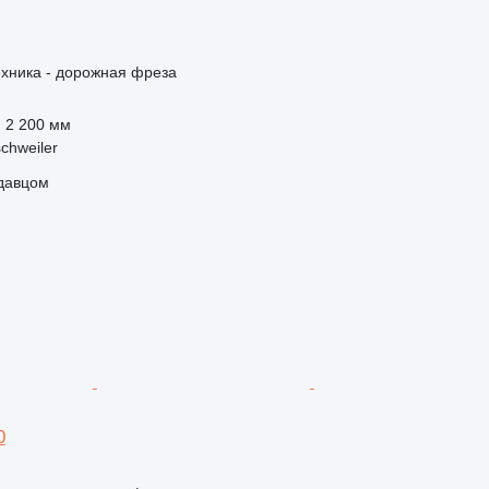
ехника - дорожная фреза
2 200 мм
chweiler
одавцом
0