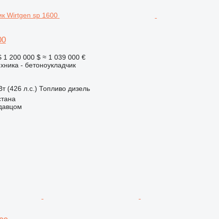
00
S
1 200 000 $
≈ 1 039 000 €
хника - бетоноукладчик
т (426 л.с.)
Топливо
дизель
стана
одавцом