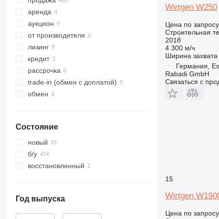
продажа
329
S-Series
Wirtgen W250
аренда
330
TM
аукцион
336
VMT
Цена по запросу
Строительная т
от производителя
340
Vibromax
2018
лизинг
345
4 300 м/ч
Ширина захвата
кредит
349
Германия, Es
рассрочка
350
Rabadi GmbH
Связаться с пр
trade-in (обмен с доплатой)
365
обмен
374
390
395
Состояние
416
420
новый
424
б/у
426
восстановленный
428
15
430
Wirtgen W190
Год выпуска
432
434
Цена по запросу