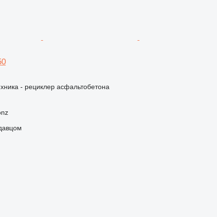
50
хника - рециклер асфальтобетона
onz
одавцом