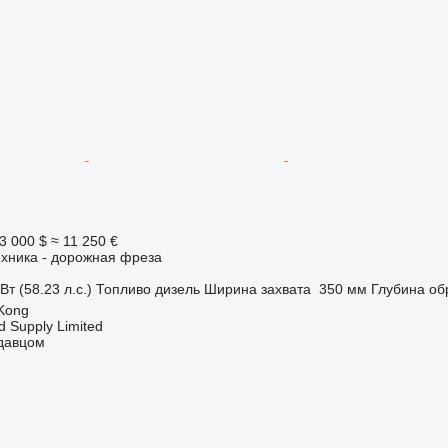
3 000 $
≈ 11 250 €
ехника - дорожная фреза
Вт (58.23 л.с.)
Топливо
дизель
Ширина захвата
350 мм
Глубина об
Kong
d Supply Limited
одавцом