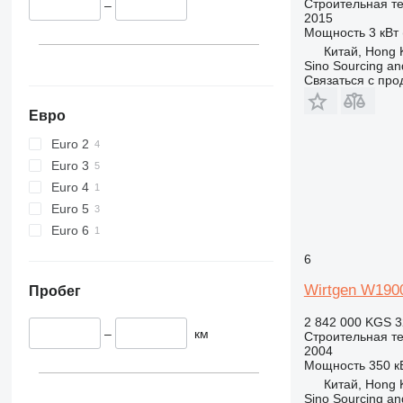
Строительная т
–
444
2015
589
Мощность
3 кВт 
Китай, Hong 
826
Sino Sourcing an
906
Связаться с пр
907
Евро
908
910
Euro 2
914
Euro 3
918
Euro 4
924
Euro 5
926
Euro 6
928
6
930
Wirtgen W190
938
Пробег
950
2 842 000 KGS
3
953
–
км
Строительная т
2004
955
Мощность
350 кВ
962
Китай, Hong 
963
Sino Sourcing an