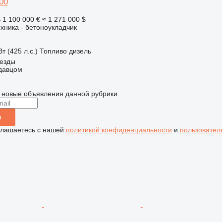
00
S
1 100 000 €
≈ 1 271 000 $
хника - бетоноукладчик
т (425 л.с.)
Топливо
дизель
Жезды
одавцом
 новые объявления данной рубрики
я
глашаетесь с нашей
политикой конфиденциальности
и
пользовател