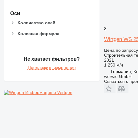
Оси
Количество осей
8
Колесная формула
Wirtgen WS 2
Цена по запросу
Строительная те
Не хватает фильтров?
2021
1 250 м/ч
Предложить изменение
Германия, K
werwie GmbH
Связаться с пр
Информация о Wirtgen