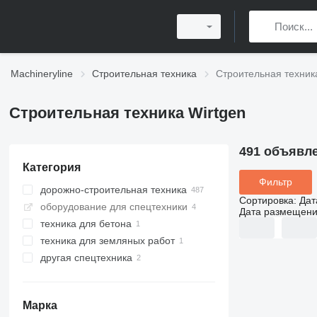
Machineryline
Строительная техника
Строительная техник
Строительная техника Wirtgen
491 объявл
Категория
Фильтр
дорожно-строительная техника
Сортировка
:
Дат
оборудование для спецтехники
дорожные фрезы
Дата размещен
техника для бетона
ресайклеры
техника для земляных работ
бетоноукладчики
бетоноукладчики
другая спецтехника
рециклеры асфальтобетона
бетононасосы стационарные
скреперы
асфальтоукладчики
асфальтные заводы
асфальтоукладчики
гусеничные
Марка
перегружатели асфальта