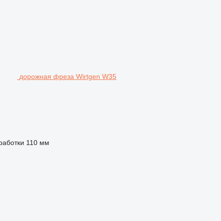
дорожная фреза Wirtgen W35
работки
110 мм