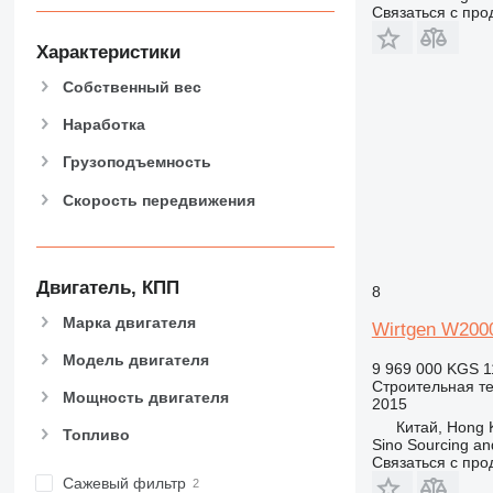
Связаться с пр
966
972
Характеристики
973
Собственный вес
980
982
Наработка
988
Грузоподъемность
990
Скорость передвижения
992
AP
C-series
CB
Двигатель, КПП
8
CS
Марка двигателя
Wirtgen W200
D series
Модель двигателя
E-series
9 969 000 KGS
1
Строительная т
F-series
Мощность двигателя
2015
GC
Китай, Hong 
Топливо
IT
Sino Sourcing an
Связаться с пр
M-series
Сажевый фильтр