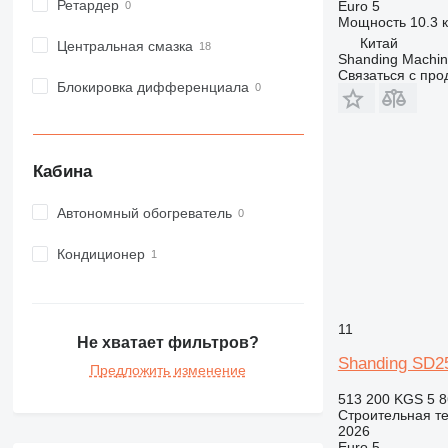
Ретардер
Euro 5
973
Мощность
10.3 к
980
Китай
Центральная смазка
Shanding Machine
982
Связаться с пр
Блокировка дифференциала
988
990
992
AP
Кабина
C-series
CB
Автономный обогреватель
CS
Кондиционер
D series
E-series
F-series
11
GC
Не хватает фильтров?
IT
Shanding SD2
Предложить изменение
M-series
513 200 KGS
5 8
MH
Строительная те
NR
2026
Euro 5