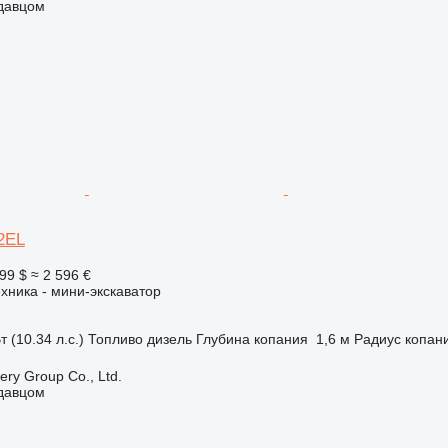
одавцом
2EL
99 $
≈ 2 596 €
хника - мини-экскаватор
т (10.34 л.с.)
Топливо
дизель
Глубина копания
1,6 м
Радиус копан
ry Group Co., Ltd.
одавцом