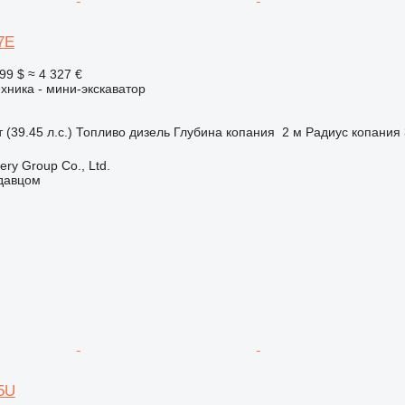
7E
99 $
≈ 4 327 €
хника - мини-экскаватор
 (39.45 л.с.)
Топливо
дизель
Глубина копания
2 м
Радиус копания
ry Group Co., Ltd.
одавцом
5U