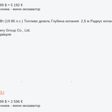
99 $
≈ 5 192 €
хника - мини-экскаватор
Вт (19.86 л.с.)
Топливо
дизель
Глубина копания
2,6 м
Радиус копа
ry Group Co., Ltd.
одавцом
0U
99 $
≈ 2 596 €
хника - мини-экскаватор