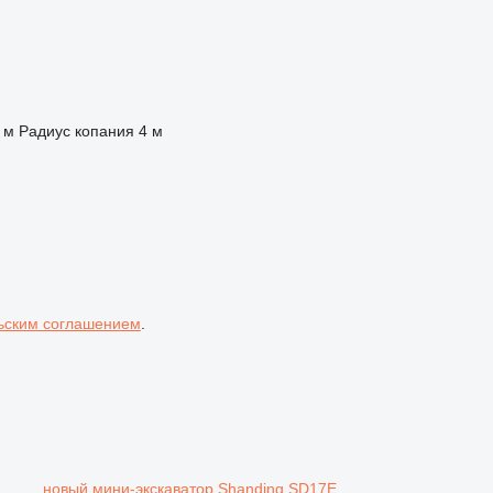
 м
Радиус копания
4 м
ьским соглашением
.
новый мини-экскаватор Shanding SD17E