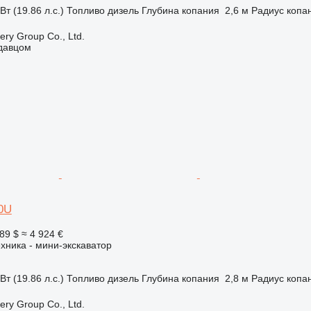
Вт (19.86 л.с.)
Топливо
дизель
Глубина копания
2,6 м
Радиус копа
ry Group Co., Ltd.
одавцом
0U
89 $
≈ 4 924 €
хника - мини-экскаватор
Вт (19.86 л.с.)
Топливо
дизель
Глубина копания
2,8 м
Радиус копа
ry Group Co., Ltd.