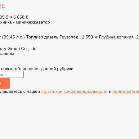
7E
99 $
≈ 6 058 €
хника - мини-экскаватор
 (39.45 л.с.)
Топливо
дизель
Грузопод.
1 550 кг
Глубина копания
2
ry Group Co., Ltd.
одавцом
 новые объявления данной рубрики
я
глашаетесь с нашей
политикой конфиденциальности
и
пользовател