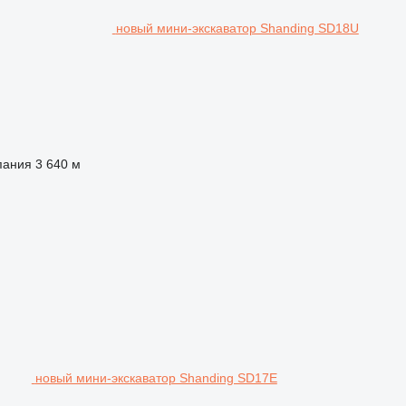
новый мини-экскаватор Shanding SD18U
пания
3 640 м
новый мини-экскаватор Shanding SD17E