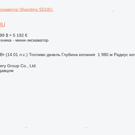
8U
99 $
≈ 5 192 €
хника - мини-экскаватор
Вт (14.01 л.с.)
Топливо
дизель
Глубина копания
1 980 м
Радиус ко
ry Group Co., Ltd.
одавцом