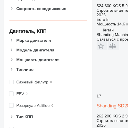
907
524 600 KGS
5 9
Скорость передвижения
908
Строительная те
2026
910
Euro 5
914
Мощность
14.6 к
Китай
918
Двигатель, КПП
Shanding Machine
920
Связаться с пр
Марка двигателя
924
Модель двигателя
926
928
Мощность двигателя
930
Топливо
931
938
Сажевый фильтр
950
953
EEV
17
955
Shanding SD2
962
Резервуар AdBlue
963
262 200 KGS
2 9
Тип КПП
966
Строительная те
2026
972