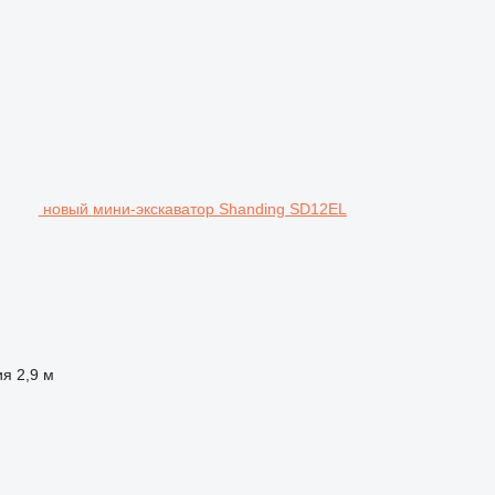
новый мини-экскаватор Shanding SD12EL
ия
2,9 м