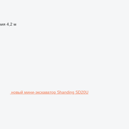
ния
4,2 м
новый мини-экскаватор Shanding SD20U