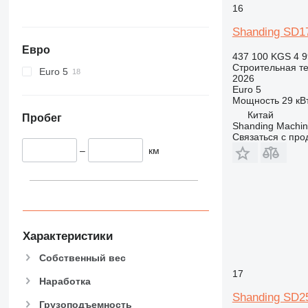
345
16
349
Shanding SD1
350
Евро
365
437 100 KGS
4 9
374
Строительная те
Euro 5
2026
390
Euro 5
395
Мощность
29 кВт
Китай
416
Пробег
Shanding Machine
420
Связаться с пр
424
–
км
426
428
430
432
434
Характеристики
444
Собственный вес
589
17
826
Наработка
Shanding SD2
906
Грузоподъемность