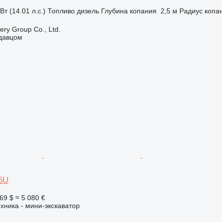
Вт (14.01 л.с.)
Топливо
дизель
Глубина копания
2,5 м
Радиус копа
ry Group Co., Ltd.
одавцом
5U
69 $
≈ 5 080 €
хника - мини-экскаватор