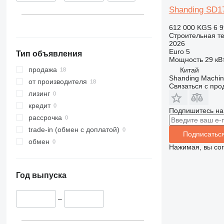
313
436
3394
XR
Shanding SD1
314
437
4069
XS
612 000 KGS
6 9
315
456
4394
XZ
Строительная те
2026
316
457
E-series
ZL
Euro 5
Тип объявления
317
8008
Liftlux
Мощность
29 кВт
318
8018
Pecolift
продажа
Китай
Shanding Machine
319
8025
R-series
от производителя
Связаться с пр
320
8026
Toucan
лизинг
321
8030
кредит
Подпишитесь на
322
8035
рассрочка
323
CT
trade-in (обмен с доплатой)
Подписатьс
324
JS
обмен
Нажимая, вы со
325
JZ
326
NXT
Год выпуска
329
S-Series
330
TM
–
336
VMT
340
Vibromax