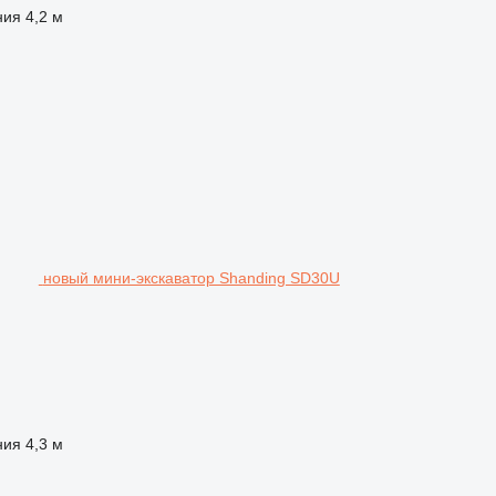
ния
4,2 м
новый мини-экскаватор Shanding SD30U
ния
4,3 м