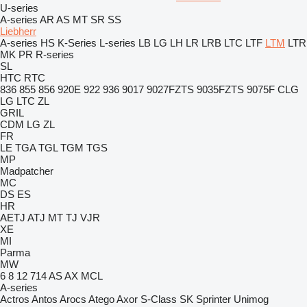
U-series
A-series
AR
AS
MT
SR
SS
Liebherr
A-series
HS
K-Series
L-series
LB
LG
LH
LR
LRB
LTC
LTF
LTM
LTR
MK
PR
R-series
SL
HTC
RTC
836
855
856
920E
922
936
9017
9027FZTS
9035FZTS
9075F
CLG
LG
LTC
ZL
GRIL
CDM
LG
ZL
FR
LE
TGA
TGL
TGM
TGS
MP
Madpatcher
MC
DS
ES
HR
AETJ
ATJ
MT
TJ
VJR
XE
MI
Parma
MW
6
8
12
714
AS
AX
MCL
A-series
Actros
Antos
Arocs
Atego
Axor
S-Class
SK
Sprinter
Unimog