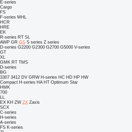
E-series
Cargo
FS
F-series
MHL
HCR
HRE
EK
R-series
RT
SL
AWP
GR
GS
S series
Z series
D-series
G2200
G2300
G2700
G5000
V-series
GT
XL
GMK
RT
TMS
D-series
BG
3307
3412
DV
GRW
H-series
HC
HD
HP
HW
Compact
H-series
HA
HT
Optimum
Star
HMK
700
LL
EX
KH
ZW
ZX
Zaxis
SCX
C-series
H-series
A-series
FS
K-series