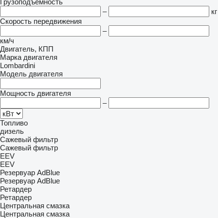
Грузоподъемность
–
кг
Скорость передвижения
–
км/ч
Двигатель, КПП
Марка двигателя
Lombardini
Модель двигателя
Мощность двигателя
–
Топливо
дизель
Сажевый фильтр
Сажевый фильтр
EEV
EEV
Резервуар AdBlue
Резервуар AdBlue
Ретардер
Ретардер
Центральная смазка
Центральная смазка