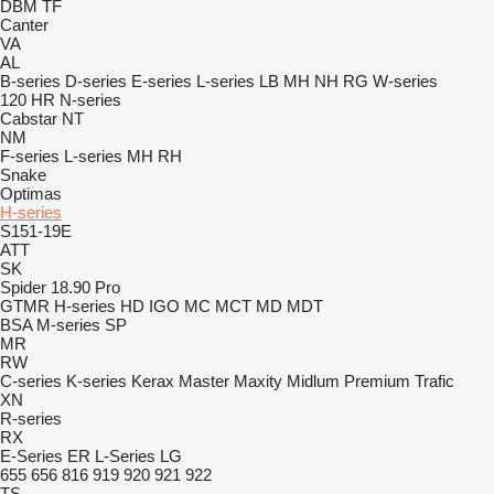
DBM
TF
Canter
VA
AL
B-series
D-series
E-series
L-series
LB
MH
NH
RG
W-series
120
HR
N-series
Cabstar
NT
NM
F-series
L-series
MH
RH
Snake
Optimas
H-series
S151-19E
ATT
SK
Spider 18.90 Pro
GTMR
H-series
HD
IGO
MC
MCT
MD
MDT
BSA
M-series
SP
MR
RW
C-series
K-series
Kerax
Master
Maxity
Midlum
Premium
Trafic
XN
R-series
RX
E-Series
ER
L-Series
LG
655
656
816
919
920
921
922
TS