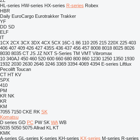
ZL
HL-series
HW-series
HX-series
R-series
Robex
HBR
Daily
EuroCargo
Eurotrakker
Trakker
YF
DD
SD
ELF
IT
1CX
2CX
3CX
3DX
4CX
5CX
16C-1
86
110
205
215
220X
225
403
406
407
409
426
427
435S
436
437
456
457
8008
8018
8025
8026
8030
8035
CT
JS
JZ
NXT
S-Series
TM
VMT
Vibromax
10
340AJ
450
460
520
600
660
680
800
860
1230
1250
1350
1930
1932
2030
2630
2646
3246
3369
3394
4069
4394
E-series
Liftlux
Pecolift
Toucan
CT
HT
KV
SPX
410
PM
KR
NK
KR
KM
7055
7150
CKE
RK
SK
Komatsu
D series
GD
PC
PW
SK
WA
WB
5035
5050
5075
Allrad
KL
KT
KMK
A-series
GL-series
K-series
KH-series
KX-series
M-series
R-series