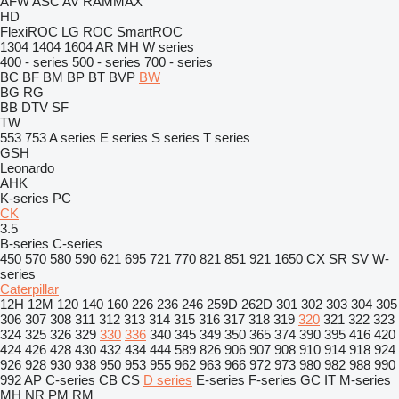
AFW
ASC
AV
RAMMAX
HD
FlexiROC
LG
ROC
SmartROC
1304
1404
1604
AR
MH
W series
400 - series
500 - series
700 - series
BC
BF
BM
BP
BT
BVP
BW
BG
RG
BB
DTV
SF
TW
553
753
A series
E series
S series
T series
GSH
Leonardo
AHK
K-series
PC
CK
3.5
B-series
C-series
450
570
580
590
621
695
721
770
821
851
921
1650
CX
SR
SV
W-
series
Caterpillar
12H
12M
120
140
160
226
236
246
259D
262D
301
302
303
304
305
306
307
308
311
312
313
314
315
316
317
318
319
320
321
322
323
324
325
326
329
330
336
340
345
349
350
365
374
390
395
416
420
424
426
428
430
432
434
444
589
826
906
907
908
910
914
918
924
926
928
930
938
950
953
955
962
963
966
972
973
980
982
988
990
992
AP
C-series
CB
CS
D series
E-series
F-series
GC
IT
M-series
MH
NR
PM
RM