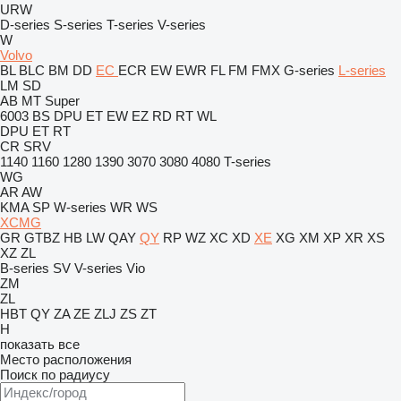
URW
D-series
S-series
T-series
V-series
W
Volvo
BL
BLC
BM
DD
EC
ECR
EW
EWR
FL
FM
FMX
G-series
L-series
LM
SD
AB
MT
Super
6003
BS
DPU
ET
EW
EZ
RD
RT
WL
DPU
ET
RT
CR
SRV
1140
1160
1280
1390
3070
3080
4080
T-series
WG
AR
AW
KMA
SP
W-series
WR
WS
XCMG
GR
GTBZ
HB
LW
QAY
QY
RP
WZ
XC
XD
XE
XG
XM
XP
XR
XS
XZ
ZL
B-series
SV
V-series
Vio
ZM
ZL
HBT
QY
ZA
ZE
ZLJ
ZS
ZT
H
показать все
Место расположения
Поиск по радиусу