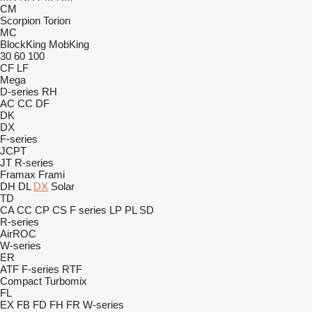
CM
Scorpion
Torion
MC
BlockKing
MobKing
30
60
100
CF
LF
Mega
D-series
RH
AC
CC
DF
DK
DX
F-series
JCPT
JT
R-series
Framax
Frami
DH
DL
DX
Solar
TD
CA
CC
CP
CS
F series
LP
PL
SD
R-series
AirROC
W-series
ER
ATF
F-series
RTF
Compact
Turbomix
FL
EX
FB
FD
FH
FR
W-series