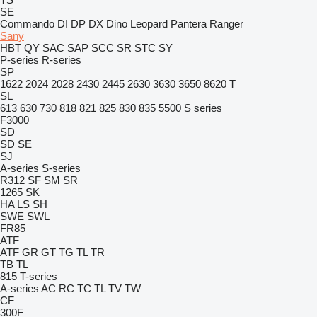
SE
Commando
DI
DP
DX
Dino
Leopard
Pantera
Ranger
Sany
HBT
QY
SAC
SAP
SCC
SR
STC
SY
P-series
R-series
SP
1622
2024
2028
2430
2445
2630
3630
3650
8620 T
SL
613
630
730
818
821
825
830
835
5500
S series
F3000
SD
SD
SE
SJ
A-series
S-series
R312
SF
SM
SR
1265
SK
HA
LS
SH
SWE
SWL
FR85
ATF
ATF
GR
GT
TG
TL
TR
TB
TL
815
T-series
A-series
AC
RC
TC
TL
TV
TW
CF
300F