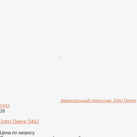
фронтальный погрузчик John Deere
544J
16
John Deere 544J
Цена по запросу