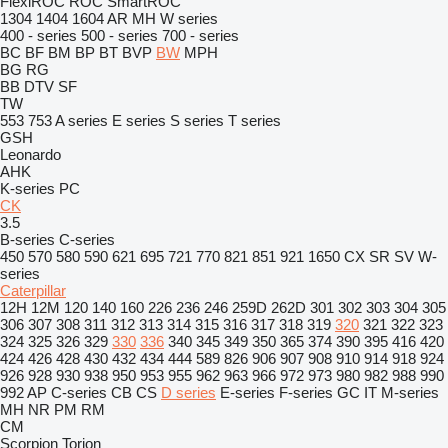
FlexiROC
ROC
SmartROC
1304
1404
1604
AR
MH
W series
400 - series
500 - series
700 - series
BC
BF
BM
BP
BT
BVP
BW
MPH
BG
RG
BB
DTV
SF
TW
553
753
A series
E series
S series
T series
GSH
Leonardo
AHK
K-series
PC
CK
3.5
B-series
C-series
450
570
580
590
621
695
721
770
821
851
921
1650
CX
SR
SV
W-
series
Caterpillar
12H
12M
120
140
160
226
236
246
259D
262D
301
302
303
304
305
306
307
308
311
312
313
314
315
316
317
318
319
320
321
322
323
324
325
326
329
330
336
340
345
349
350
365
374
390
395
416
420
424
426
428
430
432
434
444
589
826
906
907
908
910
914
918
924
926
928
930
938
950
953
955
962
963
966
972
973
980
982
988
990
992
AP
C-series
CB
CS
D series
E-series
F-series
GC
IT
M-series
MH
NR
PM
RM
CM
Scorpion
Torion