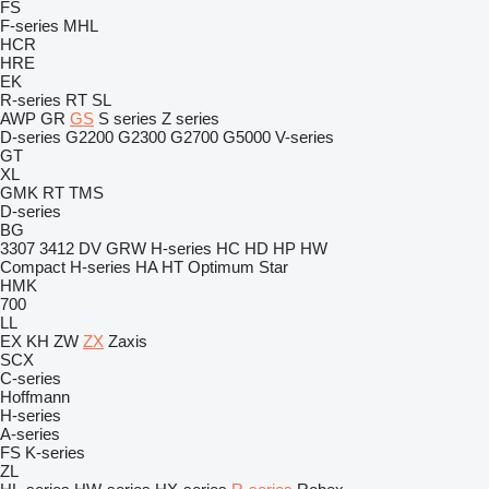
FS
F-series
MHL
HCR
HRE
EK
R-series
RT
SL
AWP
GR
GS
S series
Z series
D-series
G2200
G2300
G2700
G5000
V-series
GT
XL
GMK
RT
TMS
D-series
BG
3307
3412
DV
GRW
H-series
HC
HD
HP
HW
Compact
H-series
HA
HT
Optimum
Star
HMK
700
LL
EX
KH
ZW
ZX
Zaxis
SCX
C-series
Hoffmann
H-series
A-series
FS
K-series
ZL