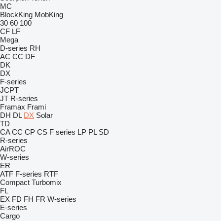
MC
BlockKing
MobKing
30
60
100
CF
LF
Mega
D-series
RH
AC
CC
DF
DK
DX
F-series
JCPT
JT
R-series
Framax
Frami
DH
DL
DX
Solar
TD
CA
CC
CP
CS
F series
LP
PL
SD
R-series
AirROC
W-series
ER
ATF
F-series
RTF
Compact
Turbomix
FL
EX
FD
FH
FR
W-series
E-series
Cargo