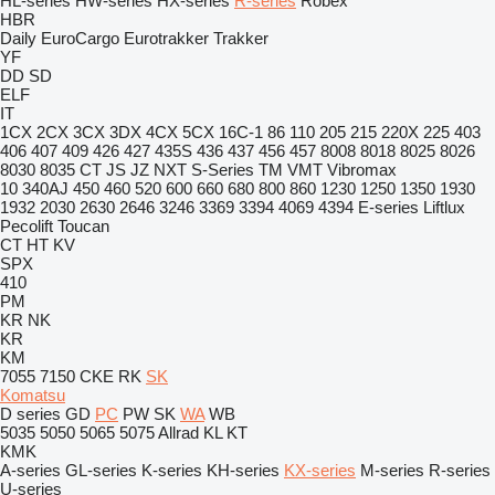
HL-series
HW-series
HX-series
R-series
Robex
HBR
Daily
EuroCargo
Eurotrakker
Trakker
YF
DD
SD
ELF
IT
1CX
2CX
3CX
3DX
4CX
5CX
16C-1
86
110
205
215
220X
225
403
406
407
409
426
427
435S
436
437
456
457
8008
8018
8025
8026
8030
8035
CT
JS
JZ
NXT
S-Series
TM
VMT
Vibromax
10
340AJ
450
460
520
600
660
680
800
860
1230
1250
1350
1930
1932
2030
2630
2646
3246
3369
3394
4069
4394
E-series
Liftlux
Pecolift
Toucan
CT
HT
KV
SPX
410
PM
KR
NK
KR
KM
7055
7150
CKE
RK
SK
Komatsu
D series
GD
PC
PW
SK
WA
WB
5035
5050
5065
5075
Allrad
KL
KT
KMK
A-series
GL-series
K-series
KH-series
KX-series
M-series
R-series
U-series