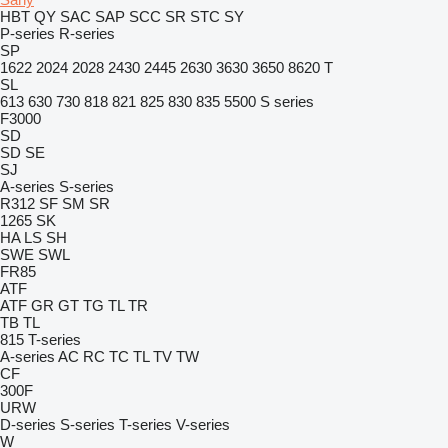
HBT
QY
SAC
SAP
SCC
SR
STC
SY
P-series
R-series
SP
1622
2024
2028
2430
2445
2630
3630
3650
8620 T
SL
613
630
730
818
821
825
830
835
5500
S series
F3000
SD
SD
SE
SJ
A-series
S-series
R312
SF
SM
SR
1265
SK
HA
LS
SH
SWE
SWL
FR85
ATF
ATF
GR
GT
TG
TL
TR
TB
TL
815
T-series
A-series
AC
RC
TC
TL
TV
TW
CF
300F
URW
D-series
S-series
T-series
V-series
W