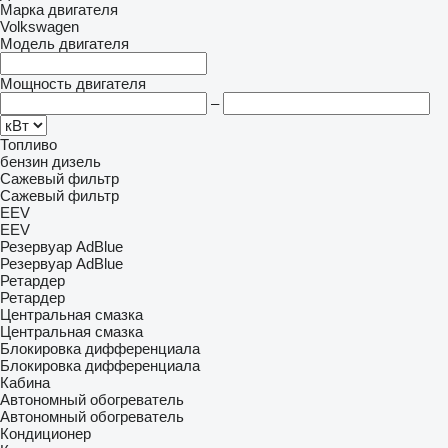
Марка двигателя
Volkswagen
Модель двигателя
Мощность двигателя
–
Топливо
бензин
дизель
Сажевый фильтр
Сажевый фильтр
EEV
EEV
Резервуар AdBlue
Резервуар AdBlue
Ретардер
Ретардер
Центральная смазка
Центральная смазка
Блокировка дифференциала
Блокировка дифференциала
Кабина
Автономный обогреватель
Автономный обогреватель
Кондиционер