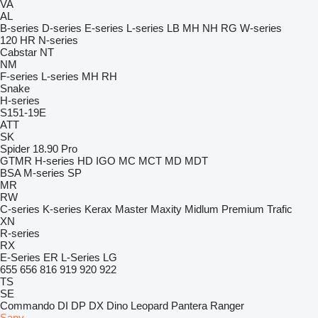
VA
AL
B-series
D-series
E-series
L-series
LB
MH
NH
RG
W-series
120
HR
N-series
Cabstar
NT
NM
F-series
L-series
MH
RH
Snake
H-series
S151-19E
ATT
SK
Spider 18.90 Pro
GTMR
H-series
HD
IGO
MC
MCT
MD
MDT
BSA
M-series
SP
MR
RW
C-series
K-series
Kerax
Master
Maxity
Midlum
Premium
Trafic
XN
R-series
RX
E-Series
ER
L-Series
LG
655
656
816
919
920
922
TS
SE
Commando
DI
DP
DX
Dino
Leopard
Pantera
Ranger
Sany