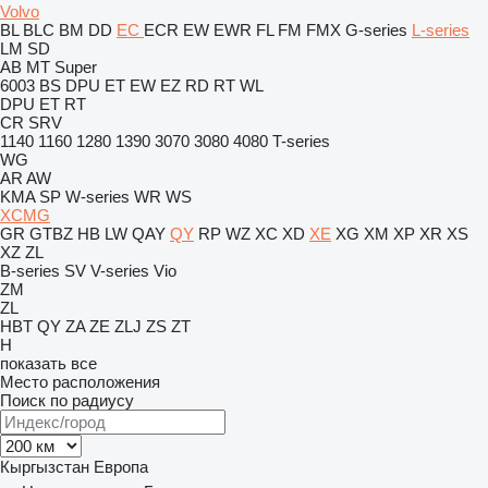
Volvo
BL
BLC
BM
DD
EC
ECR
EW
EWR
FL
FM
FMX
G-series
L-series
LM
SD
AB
MT
Super
6003
BS
DPU
ET
EW
EZ
RD
RT
WL
DPU
ET
RT
CR
SRV
1140
1160
1280
1390
3070
3080
4080
T-series
WG
AR
AW
KMA
SP
W-series
WR
WS
XCMG
GR
GTBZ
HB
LW
QAY
QY
RP
WZ
XC
XD
XE
XG
XM
XP
XR
XS
XZ
ZL
B-series
SV
V-series
Vio
ZM
ZL
HBT
QY
ZA
ZE
ZLJ
ZS
ZT
H
показать все
Место расположения
Поиск по радиусу
Кыргызстан
Европа