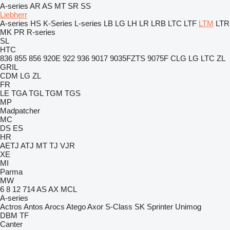
A-series
AR
AS
MT
SR
SS
Liebherr
A-series
HS
K-Series
L-series
LB
LG
LH
LR
LRB
LTC
LTF
LTM
LTR
MK
PR
R-series
SL
HTC
836
855
856
920E
922
936
9017
9035FZTS
9075F
CLG
LG
LTC
ZL
GRIL
CDM
LG
ZL
FR
LE
TGA
TGL
TGM
TGS
MP
Madpatcher
MC
DS
ES
HR
AETJ
ATJ
MT
TJ
VJR
XE
MI
Parma
MW
6
8
12
714
AS
AX
MCL
A-series
Actros
Antos
Arocs
Atego
Axor
S-Class
SK
Sprinter
Unimog
DBM
TF
Canter