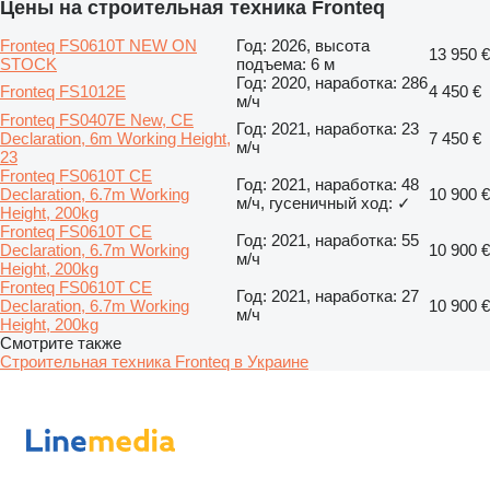
Цены на строительная техника Fronteq
Fronteq FS0610T NEW ON
Год: 2026, высота
13 950 €
STOCK
подъема: 6 м
Год: 2020, наработка: 286
Fronteq FS1012E
4 450 €
м/ч
Fronteq FS0407E New, CE
Год: 2021, наработка: 23
Declaration, 6m Working Height,
7 450 €
м/ч
23
Fronteq FS0610T CE
Год: 2021, наработка: 48
Declaration, 6.7m Working
10 900 €
м/ч, гусеничный ход: ✓
Height, 200kg
Fronteq FS0610T CE
Год: 2021, наработка: 55
Declaration, 6.7m Working
10 900 €
м/ч
Height, 200kg
Fronteq FS0610T CE
Год: 2021, наработка: 27
Declaration, 6.7m Working
10 900 €
м/ч
Height, 200kg
Смотрите также
Строительная техника Fronteq в Украине