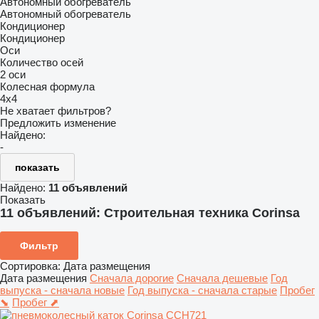
Автономный обогреватель
Автономный обогреватель
Кондиционер
Кондиционер
Оси
Количество осей
2 оси
Колесная формула
4x4
Не хватает фильтров?
Предложить изменение
Найдено:
-
показать
Найдено:
11 объявлений
Показать
11 объявлений:
Строительная техника Corinsa
Фильтр
Сортировка
:
Дата размещения
Дата размещения
Сначала дорогие
Сначала дешевые
Год
выпуска - сначала новые
Год выпуска - сначала старые
Пробег
⬊
Пробег ⬈