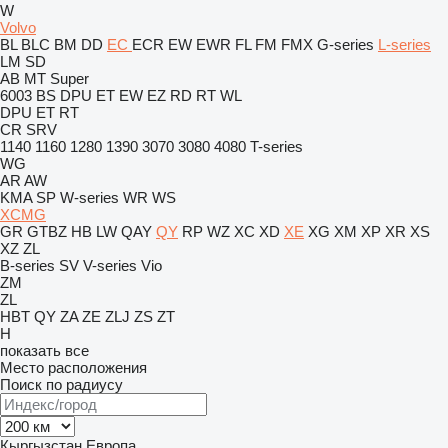
W
Volvo
BL
BLC
BM
DD
EC
ECR
EW
EWR
FL
FM
FMX
G-series
L-series
LM
SD
AB
MT
Super
6003
BS
DPU
ET
EW
EZ
RD
RT
WL
DPU
ET
RT
CR
SRV
1140
1160
1280
1390
3070
3080
4080
T-series
WG
AR
AW
KMA
SP
W-series
WR
WS
XCMG
GR
GTBZ
HB
LW
QAY
QY
RP
WZ
XC
XD
XE
XG
XM
XP
XR
XS
XZ
ZL
B-series
SV
V-series
Vio
ZM
ZL
HBT
QY
ZA
ZE
ZLJ
ZS
ZT
H
показать все
Место расположения
Поиск по радиусу
Кыргызстан
Европа