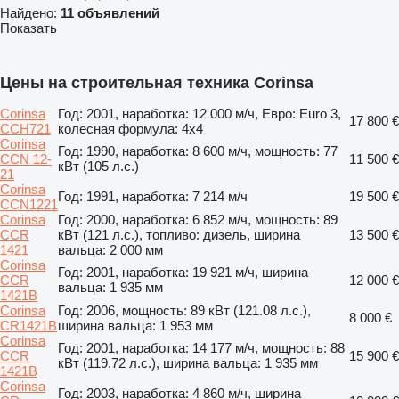
Найдено:
11 объявлений
Показать
Цены на строительная техника Corinsa
Corinsa
Год: 2001, наработка: 12 000 м/ч, Евро: Euro 3,
17 800 €
CCH721
колесная формула: 4x4
Corinsa
Год: 1990, наработка: 8 600 м/ч, мощность: 77
CCN 12-
11 500 €
кВт (105 л.с.)
21
Corinsa
Год: 1991, наработка: 7 214 м/ч
19 500 €
CCN1221
Corinsa
Год: 2000, наработка: 6 852 м/ч, мощность: 89
CCR
кВт (121 л.с.), топливо: дизель, ширина
13 500 €
1421
вальца: 2 000 мм
Corinsa
Год: 2001, наработка: 19 921 м/ч, ширина
CCR
12 000 €
вальца: 1 935 мм
1421B
Corinsa
Год: 2006, мощность: 89 кВт (121.08 л.с.),
8 000 €
CR1421B
ширина вальца: 1 953 мм
Corinsa
Год: 2001, наработка: 14 177 м/ч, мощность: 88
CCR
15 900 €
кВт (119.72 л.с.), ширина вальца: 1 935 мм
1421B
Corinsa
Год: 2003, наработка: 4 860 м/ч, ширина