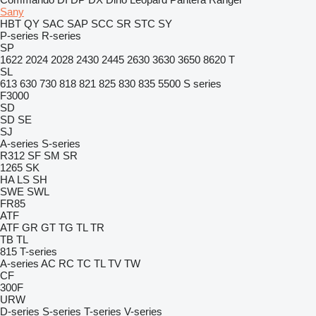
Sany
HBT
QY
SAC
SAP
SCC
SR
STC
SY
P-series
R-series
SP
1622
2024
2028
2430
2445
2630
3630
3650
8620 T
SL
613
630
730
818
821
825
830
835
5500
S series
F3000
SD
SD
SE
SJ
A-series
S-series
R312
SF
SM
SR
1265
SK
HA
LS
SH
SWE
SWL
FR85
ATF
ATF
GR
GT
TG
TL
TR
TB
TL
815
T-series
A-series
AC
RC
TC
TL
TV
TW
CF
300F
URW
D-series
S-series
T-series
V-series