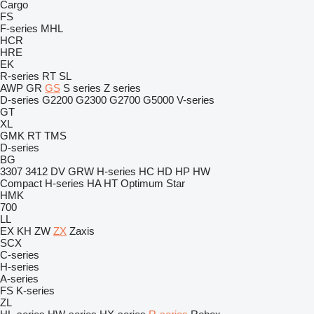
Cargo
FS
F-series
MHL
HCR
HRE
EK
R-series
RT
SL
AWP
GR
GS
S series
Z series
D-series
G2200
G2300
G2700
G5000
V-series
GT
XL
GMK
RT
TMS
D-series
BG
3307
3412
DV
GRW
H-series
HC
HD
HP
HW
Compact
H-series
HA
HT
Optimum
Star
HMK
700
LL
EX
KH
ZW
ZX
Zaxis
SCX
C-series
H-series
A-series
FS
K-series
ZL