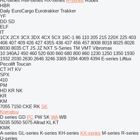
HL-series
HW-series
HX-series
R-series
Robex
HBR
Daily
EuroCargo
Eurotrakker
Trakker
YF
DD
SD
ELF
IT
1CX
2CX
3CX
3DX
4CX
5CX
16C-1
86
110
205
215
220X
225
403
406
407
409
426
427
435S
436
437
456
457
8008
8018
8025
8026
8030
8035
CT
JS
JZ
NXT
S-Series
TM
VMT
Vibromax
10
340AJ
450
460
520
600
660
680
800
860
1230
1250
1350
1930
1932
2030
2630
2646
3246
3369
3394
4069
4394
E-series
Liftlux
Pecolift
Toucan
CT
HT
KV
SPX
410
PM
HD
KR
NK
KR
KM
7055
7150
CKE
RK
SK
Komatsu
D series
GD
PC
PW
SK
WA
WB
5035
5050
5075
Allrad
KL
KT
KMK
A-series
GL-series
K-series
KH-series
KX-series
M-series
R-series
U-series