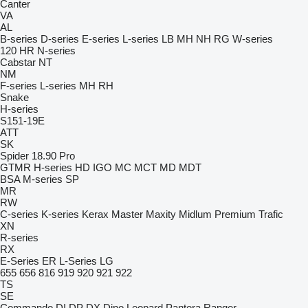
Canter
VA
AL
B-series
D-series
E-series
L-series
LB
MH
NH
RG
W-series
120
HR
N-series
Cabstar
NT
NM
F-series
L-series
MH
RH
Snake
H-series
S151-19E
ATT
SK
Spider 18.90 Pro
GTMR
H-series
HD
IGO
MC
MCT
MD
MDT
BSA
M-series
SP
MR
RW
C-series
K-series
Kerax
Master
Maxity
Midlum
Premium
Trafic
XN
R-series
RX
E-Series
ER
L-Series
LG
655
656
816
919
920
921
922
TS
SE
Commando
DI
DP
DX
Dino
Leopard
Pantera
Ranger