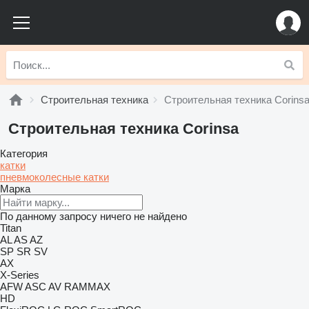
Строительная техника
Строительная техника Corins
Строительная техника Corinsa
Категория
катки
пневмоколесные катки
Марка
По данному запросу ничего не найдено
Titan
AL
AS
AZ
SP
SR
SV
AX
X-Series
AFW
ASC
AV
RAMMAX
HD