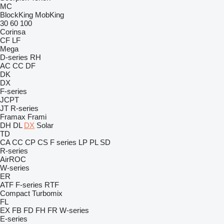
MC
BlockKing
MobKing
30
60
100
Corinsa
CF
LF
Mega
D-series
RH
AC
CC
DF
DK
DX
F-series
JCPT
JT
R-series
Framax
Frami
DH
DL
DX
Solar
TD
CA
CC
CP
CS
F series
LP
PL
SD
R-series
AirROC
W-series
ER
ATF
F-series
RTF
Compact
Turbomix
FL
EX
FB
FD
FH
FR
W-series
E-series