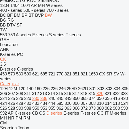
FlexiROC
LG
ROC
SmartROC
1304
1404
1604
AR
MH
W series
400 - series
500 - series
700 - series
BC
BF
BM
BP
BT
BVP
BW
BG
RG
BB
DTV
SF
TW
553
753
A series
E series
S series
T series
GSH
Leonardo
AHK
K-series
PC
CK
3.5
B-series
C-series
450
570
580
590
621
695
721
770
821
851
921
1650
CX
SR
SV
W-
series
Caterpillar
12H
12M
120
140
160
226
236
246
259D
262D
301
302
303
304
305
306
307
308
311
312
313
314
315
316
317
318
319
320
321
322
323
324
325
326
329
330
336
340
345
349
350
365
374
390
395
416
420
424
426
428
430
432
434
444
589
826
906
907
908
910
914
918
924
926
928
930
938
950
953
955
962
963
966
972
973
980
982
988
990
992
AP
C-series
CB
CS
D series
E-series
F-series
GC
IT
M-series
MH
NR
PM
RM
CM
Scorpion
Torion