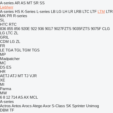
A-series
AR
AS
MT
SR
SS
Liebherr
A-series
HS
K-Series
L-series
LB
LG
LH
LR
LRB
LTC
LTF
LTM
LTR
MK
PR
R-series
SL
HTC
RTC
836
855
856
920E
922
936
9017
9027FZTS
9035FZTS
9075F
CLG
LG
LTC
ZL
GRIL
CDM
LG
ZL
FR
LE
TGA
TGL
TGM
TGS
MP
Madpatcher
MC
DS
ES
HR
AETJ
ATJ
MT
TJ
VJR
XE
MI
Parma
MW
6
8
12
714
AS
AX
MCL
A-series
Actros
Antos
Arocs
Atego
Axor
S-Class
SK
Sprinter
Unimog
DBM
TF