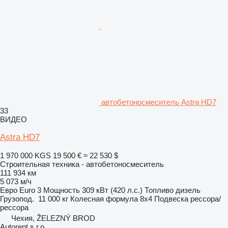
автобетоносмеситель Astra HD7
33
ВИДЕО
Astra HD7
1 970 000 KGS
19 500 €
≈ 22 530 $
Строительная техника - автобетоносмеситель
111 934 км
5 073 м/ч
Евро
Euro 3
Мощность
309 кВт (420 л.с.)
Топливо
дизель
Грузопод.
11 000 кг
Колесная формула
8x4
Подвеска
рессора/
рессора
Чехия, ŽELEZNÝ BROD
Autorent s.r.o.