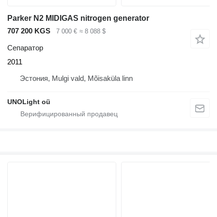
Parker N2 MIDIGAS nitrogen generator
707 200 KGS
7 000 €
≈ 8 088 $
Сепаратор
2011
Эстония, Mulgi vald, Mõisaküla linn
UNOLight oü