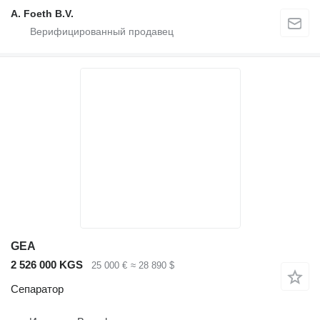
A. Foeth B.V.
GEA
2 526 000 KGS
25 000 €
≈ 28 890 $
Сепаратор