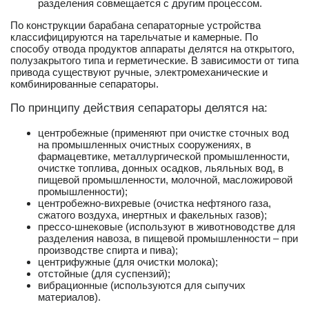
разделения совмещается с другим процессом.
По конструкции барабана сепараторные устройства
классифицируются на тарельчатые и камерные. По
способу отвода продуктов аппараты делятся на открытого,
полузакрытого типа и герметические. В зависимости от типа
привода существуют ручные, электромеханические и
комбинированные сепараторы.
По принципу действия сепараторы делятся на:
центробежные (применяют при очистке сточных вод
на промышленных очистных сооружениях, в
фармацевтике, металлургической промышленности,
очистке топлива, донных осадков, льяльных вод, в
пищевой промышленности, молочной, масложировой
промышленности);
центробежно-вихревые (очистка нефтяного газа,
сжатого воздуха, инертных и факельных газов);
прессо-шнековые (используют в животноводстве для
разделения навоза, в пищевой промышленности – при
производстве спирта и пива);
центрифужные (для очистки молока);
отстойные (для суспензий);
вибрационные (используются для сыпучих
материалов).