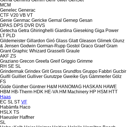
MCM
Genelec
Generac
CTF
V20
VB
VT
Genie
Genmac
Gericke
Gernal
Gernep
Gesan
DPAS
DPS
DVR
DVS
Getecha
Getra
Ghiringhelli
Giardina
Gieseking
Giga Power
LT
PLD
Gildemeister
Gillardon
Giró
Glass
Glatt
Gleason
Glimek
Glunz
& Jensen
Godwin
Gorman-Rupp
Gostol
Graco
Graef
Gram
Grant
Graphic Whizard
Grasselli
Graule
AKF
ZS
Graziano
Grecon
Greefa
Greif
Griggio
Grimme
RH
SE
SL
Grindermak
Grindex
Grit
Gross
Grundfos
Gruppo Fabbri
Gucbir
Guifil
Guilliet
Gulliver
Gurutzpe
Gweike
Gys
Gämmerler
Gölz
FS
Güde
Günther
Güntner
H&M
HANOMAG
HASKAN
HAWE
HBM
HB‑Therm
HDK
HE-VA
HM Machinery
HP
HSM
HTT
Haas
EC
SL
ST
VF
Habämfa
Haco
HSLX
TS
Haeusler
Haffner
SL