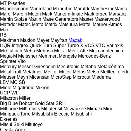
MT
P-series
Mannesmann
Manroland
Manurhin
Maraldi
Marchesini
Marco
Marel
Marelli Motori
Mark
Markem-Imaje
Markforged
Marsanz
Martin Stolze
Martin
Mase Generators
Master
Masterwood
Matador
Matec
Matra
Matrix
Matsuura
Mattei
Maurer-Atmos
Max
RB
Maximart
Maxion
Mayer
Mayfran
Mazak
HQR
Integrex
Quick Turn
Super Turbo X
VCS
VTC
Variaxis
McCulloch
Meba
Mebusa
Mecal
Mecc Alte
Meccanotecnica
Mega-M
Meissner
Memmert
Mengele
Mercedes-Benz
Sprinter
Vito
Mercury
Messer Griesheim
Mesutronic
Metabo
Metalcértima
Metallkraft
Metalmec
Metcor
Metec
Metos
Metso
Mettler Toledo
Meuser
Meyn
Micansan
MicroStep
Microcut
Miedema
LBV
MC
SB
Miele
Migatronic
Mikron
UCP
WF
Milacron
Miller
Big Blue
Bobcat
Gold Star
SRH
Millipore
Milltronics
Millutensil
Milwaukee
Mimaki
Mini
Minipack-Torre
Mitsubishi Electric
Mitsubishi
D-series
Mitsui Seiki
Mitutoyo
Crysta-Apex