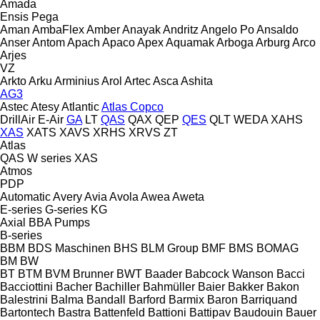
Amada
Ensis
Pega
Aman
AmbaFlex
Amber
Anayak
Andritz
Angelo Po
Ansaldo
Anser
Antom
Apach
Apaco
Apex
Aquamak
Arboga
Arburg
Arco
Arjes
VZ
Arkto
Arku
Arminius
Arol
Artec
Asca
Ashita
AG3
Astec
Atesy
Atlantic
Atlas Copco
DrillAir
E-Air
GA
LT
QAS
QAX
QEP
QES
QLT
WEDA
XAHS
XAS
XATS
XAVS
XRHS
XRVS
ZT
Atlas
QAS
W series
XAS
Atmos
PDP
Automatic
Avery
Avia
Avola
Awea
Aweta
E-series
G-series
KG
Axial
BBA Pumps
B-series
BBM
BDS Maschinen
BHS
BLM Group
BMF
BMS
BOMAG
BM
BW
BT
BTM
BVM Brunner
BWT
Baader
Babcock Wanson
Bacci
Bacciottini
Bacher
Bachiller
Bahmüller
Baier
Bakker
Bakon
Balestrini
Balma
Bandall
Barford
Barmix
Baron
Barriquand
Bartontech
Bastra
Battenfeld
Battioni
Battipav
Baudouin
Bauer