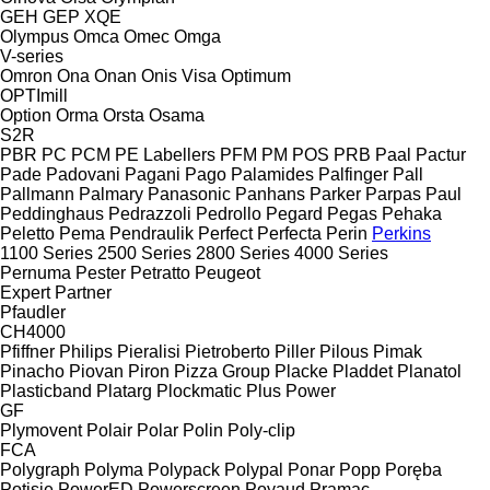
GEH
GEP
XQE
Olympus
Omca
Omec
Omga
V-series
Omron
Ona
Onan
Onis Visa
Optimum
OPTImill
Option
Orma
Orsta
Osama
S2R
PBR
PC
PCM
PE Labellers
PFM
PM
POS
PRB
Paal
Pactur
Pade
Padovani
Pagani
Pago
Palamides
Palfinger
Pall
Pallmann
Palmary
Panasonic
Panhans
Parker
Parpas
Paul
Peddinghaus
Pedrazzoli
Pedrollo
Pegard
Pegas
Pehaka
Peletto
Pema
Pendraulik
Perfect
Perfecta
Perin
Perkins
1100 Series
2500 Series
2800 Series
4000 Series
Pernuma
Pester
Petratto
Peugeot
Expert
Partner
Pfaudler
CH4000
Pfiffner
Philips
Pieralisi
Pietroberto
Piller
Pilous
Pimak
Pinacho
Piovan
Piron
Pizza Group
Placke
Pladdet
Planatol
Plasticband
Platarg
Plockmatic
Plus Power
GF
Plymovent
Polair
Polar
Polin
Poly-clip
FCA
Polygraph
Polyma
Polypack
Polypal
Ponar
Popp
Poręba
Potisje
PowerED
Powerscreen
Poyaud
Pramac