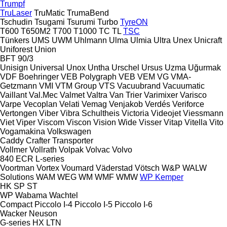
Trumpf
TruLaser
TruMatic
TrumaBend
Tschudin
Tsugami
Tsurumi
Turbo
TyreON
T600
T650M2
T700
T1000
TC
TL
TSC
Tünkers
UMS
UWM
Uhlmann
Ulma
Ulmia
Ultra
Unex
Unicraft
Uniforest
Union
BFT 90/3
Unisign
Universal
Unox
Untha
Urschel
Ursus
Uzma
Uğurmak
VDF Boehringer
VEB Polygraph
VEB
VEM
VG
VMA-
Getzmann
VMI
VTM Group
VTS
Vacuubrand
Vacuumatic
Vaillant
Val.Mec
Valmet
Valtra
Van Trier
Varimixer
Varisco
Varpe
Vecoplan
Velati
Vemag
Venjakob
Verdés
Veriforce
Vertongen
Viber
Vibra Schultheis
Victoria
Videojet
Viessmann
Viet
Viper
Viscom
Viscon
Vision Wide
Visser
Vitap
Vitella
Vito
Vogamakina
Volkswagen
Caddy
Crafter
Transporter
Vollmer
Vollrath
Volpak
Volvac
Volvo
840
ECR
L-series
Voortman
Vortex
Voumard
Väderstad
Vötsch
W&P
WALW
Solutions
WAM
WEG
WM
WMF
WMW
WP Kemper
HK
SP
ST
WP
Wabama
Wachtel
Compact
Piccolo I-4
Piccolo I-5
Piccolo I-6
Wacker Neuson
G-series
HX
LTN