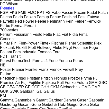
FG Wilson
P-series
FGM
FKS
FMB
FMC
FPT
FS
Fabo
Faccin
Facom
Fadal
Falch
Falcon
Faldo
Falken
Famup
Fanuc
Fastbind
Fasti
Fatosa
Favretto
Fed Power
Feeler
Fehlmann
Fein
Felder
Fenwick
Ferbo
Fermat
Ferrari
700-series
Ferrum
Fessmann
Festo
Fette
Fiac
Fiat
Fidia
Fimal
Concept
Fimar
Fini
Finn-Power
Fintek
Fischer
Fisher Scientific
Flex
FlexLink
Flexlift
Flott
Flottweg
Fluke
Flygt
Foellmer
Fogo
Foliant
Fom Industrie
Fomaco
Ford
FDT
Transit
Forest
FormaTech
Format 4
Forte
Fortuna
Forus
HB
Foster
Framar
Franke
Franz
Frenox
Frewitt
Frey
F-Line
Friedrich
Friggi
Fristam
Fritsch
Fronius
Frostor
Fryma
Fu
Promise Air
Fuji
Fujifilm
Fujikura
Full
Funke
Futura
GAM
GBC
GE
GEA
GER
GF
GGF
GHH
GKM Siebtechnik
GMG
GMP
GUK
GWK
Gabbiani
Gai
Gallus
EM
Gamma
Gantenbein
Garant
Gardner Denver
Gaser
Gasparini
Gastrorag
Gecam
Geho
Geibel & Hotz
Geiger
Geka
Geko
Gema
Geminis
Gemm
GenPower
GenSet