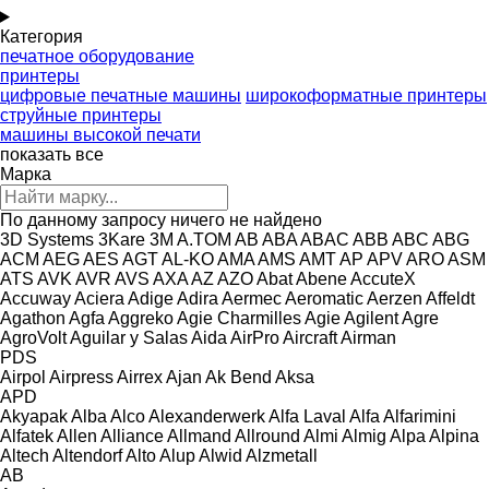
Категория
печатное оборудование
принтеры
цифровые печатные машины
широкоформатные принтеры
струйные принтеры
машины высокой печати
показать все
Марка
По данному запросу ничего не найдено
3D Systems
3Kare
3M
A.TOM
AB
ABA
ABAC
ABB
ABC
ABG
ACM
AEG
AES
AGT
AL-KO
AMA
AMS
AMT
AP
APV
ARO
ASM
ATS
AVK
AVR
AVS
AXA
AZ
AZO
Abat
Abene
AccuteX
Accuway
Aciera
Adige
Adira
Aermec
Aeromatic
Aerzen
Affeldt
Agathon
Agfa
Aggreko
Agie Charmilles
Agie
Agilent
Agre
AgroVolt
Aguilar y Salas
Aida
AirPro
Aircraft
Airman
PDS
Airpol
Airpress
Airrex
Ajan
Ak Bend
Aksa
APD
Akyapak
Alba
Alco
Alexanderwerk
Alfa Laval
Alfa
Alfarimini
Alfatek
Allen
Alliance
Allmand
Allround
Almi
Almig
Alpa
Alpina
Altech
Altendorf
Alto
Alup
Alwid
Alzmetall
AB