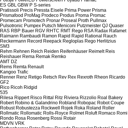
ES
GBL
GBW
P
S-series
Pratissoli
Precis
Pressta Eisele
Prima Power
Prisma
Prismafood
ProMag
Prodeco
Produs
Proma
Promac
Promecam
Promotech
Pronar
Proseal
Proth
Pullmax
Pulsotronic
Pumpex
Putsch Meniconi
Putzmeister
QJ
Quaser
RAS
RBP Bauer
RGV
RHTC
RMT Rego
RSA
Radax
Rafamet
Raimann
Rambaudi
Ramon
Rapid
Rapid
Rational
Rauch
Reckermann
Record
Reepack
Regloplas
Rego Herlitzius
SM3
Rehm
Rehnen
Reich
Reiden
Reifenhäuser
Reimelt
Reis
Reishauer
Rema
Remak
Remko
AMT
DZ
Rems
Remta
Renault
Kangoo
Trafic
Renner
Renz
Retigo
Retsch
Rev
Rex
Rexroth
Rheon
Ricardo
GF2
Rico
Ricoh
Ridgid
535
Rilesa
Rippert
Risco
Rittal
Ritz
Riviera
Rizzolio
Roal Bakery
Robert
Robino & Galandrino
Robland
Robopac
Robot Coupe
Robust
Robustezza
Rockwell
Rojek
Roka
Roland
Roller
Rollmatic
Rollomatic
Rolls-Royce
Rolmet
Roluft
Romaco
Romi
Rondo
Rosa
Rosenberg
Rossi
Rotair
MDVN
VRK