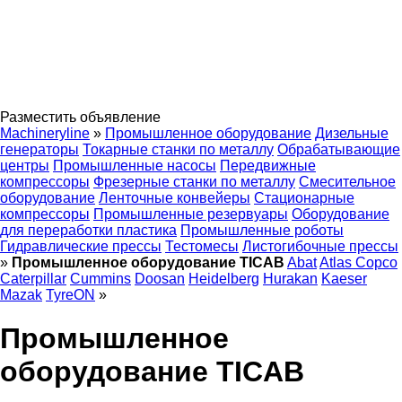
Разместить объявление
Machineryline
»
Промышленное оборудование
Дизельные
генераторы
Токарные станки по металлу
Обрабатывающие
центры
Промышленные насосы
Передвижные
компрессоры
Фрезерные станки по металлу
Смесительное
оборудование
Ленточные конвейеры
Стационарные
компрессоры
Промышленные резервуары
Оборудование
для переработки пластика
Промышленные роботы
Гидравлические прессы
Тестомесы
Листогибочные прессы
»
Промышленное оборудование TICAB
Abat
Atlas Copco
Caterpillar
Cummins
Doosan
Heidelberg
Hurakan
Kaeser
Mazak
TyreON
»
Промышленное
оборудование TICAB