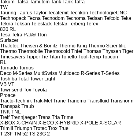
Takumi
Talsa
Tamutom
Tank
Tank
Tatra
TW
Tauring
Taurus
Taylor
Tecalemit
Techkon
TechnologieCNC
Technopack
Tecna
Tecnodom
Tecnoma
Tedsan
Tefcold
Teka
Tekna
Teksan
Telestack
Telstar
Terberg
Terex
820
RL
Tesa
Tetra Pak®
Tfon
Surfacer
Thaletec
Theisen & Bonitz
Thermo King
Thermo Scientific
Thermo
Thermobile
Thermocold
Thiel
Thomas
Thyssen
Tiger
Timesavers
Tipper Tie
Titan
Tonello
Tool-Temp
Topcon
RL
Tornado
Tornos
Deco
M-Series
MultiSwiss
Multideco
R-Series
T-Series
Toshiba
Total
Tower Light
VB
VT
Townsend
Tox
Toyota
Proace
Tracto-Technik
Trak-Met
Trane
Tranemo
Transfluid
Transnorm
Transpak
Traub
TNK
TNL
Treif
Trennjaeger
Trens
Tria
Trime
X-BOX
X-CHAIN
X-ECO
X-HYBRID
X-POLE
X-SOLAR
Trimill
Triumph
Trotec
Trox
True
T 23F
TM 52
TS 23G 2