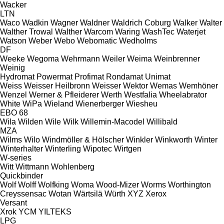
Wacker
LTN
Waco
Wadkin
Wagner
Waldner
Waldrich Coburg
Walker
Walter
Walther Trowal
Walther
Warcom
Waring
WashTec
Waterjet
Watson
Weber
Webo
Webomatic
Wedholms
DF
Weeke
Wegoma
Wehrmann
Weiler
Weima
Weinbrenner
Weinig
Hydromat
Powermat
Profimat
Rondamat
Unimat
Weiss
Weisser Heilbronn
Weisser
Wektor
Wemas
Wemhöner
Wenzel
Werner & Pfleiderer
Werth
Westfalia
Wheelabrator
White
WiPa
Wieland
Wienerberger
Wiesheu
EBO 68
Wila
Wilden
Wile
Wilk
Willemin-Macodel
Willibald
MZA
Wilms
Wilo
Windmöller & Hölscher
Winkler
Winkworth
Winter
Winterhalter
Winterling
Wipotec
Wirtgen
W-series
Witt
Wittmann
Wohlenberg
Quickbinder
Wolf
Wolff
Wolfking
Woma
Wood-Mizer
Worms
Worthington
Creyssensac
Wotan
Wärtsilä
Würth
XYZ
Xerox
Versant
Xrok
YCM
YILTEKS
LPG