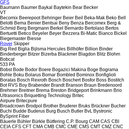
GFS
Baumann
Baumer
Baykal
Baytekin
Bear
Becker
VT
Becomix
Beerepoot
Behringer
Beier
Beil
Beka-Mak
Beko
Bell
Belotti
Bema
Benier
Bentsai
Beny
Benza
Bercomex
Berg &
Schmid
Berg
Bergmann
Berkel
Bernardo
Bertolaso
Bertos
Bertuetti
Betico
Beyeler
Beyer
Bezzera
Bi-Matic
Bianco
Bickel
Biegemaster
Biesse
Rover
Skipper
Big Red
Biglia
Bijlsma Hercules
Billhöfer
Billion
Binder
Binderberger
Bitzer
Bizerba
Blackmer
Blagdon
Blitz
Blohm
Bobcat
533
PA
Bobst
Bode
Bodor
Boere
Bogazici Makina
Boge
Bograma
Bohle
Boku
Bolarus
Bomar
Bombled
Bominox
Bonfiglioli
Boratas
Bosch Rexroth
Bosch
Boschert
Bosfor
Boss
Bostitch
Bot RVS
Boy
Brabender
Brandt
Branson
Braun
Bredenoord
Brehmer
Breitner
Brema
Breston
Bridgeport
Brinkmann
Brio
Ultrasonics
Briquetting Technology
Britec
Airpure
Britecpure
Broadcrown
Brodpol
Brother
Bruderer
Bruks
Brückner
Bucher
Buchi
Budde
Buderus
Burg
Busch
Butler
BvL
Bystronic
BySprint Fiber
Bäuerle
Bühler
Bürkle
Bütfering
C.P. Bourg
CAM
CAS
CBI
CEIA
CFS
CFT
CMA
CMB
CMC
CME
CMS
CMT
CMZ
CNC