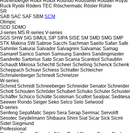
Rothenberger
Rotor
Rotox
Roundo
Rousselet Robatel
Royal
Ruck
Ryobi
Röders TEC
Röschermatic
Rösler
Rühle
SR
SAB
SAC
SAF
SBM
SCM
Olimpic
SDD
SDMO
J-series
MS
R-series
V-series
SGS
SHW
SIG
SIMUL
SIP
SIPA
SISE
SM
SMD
SMG
SMP
STK Makina
SW
Sabroe
Sacchi
Sachman
Saeilo
Safan
Safe
Sahinler
Sakurai
Salvador
Salvagnini
Salvamac
Samag
Samaref
Samco
Samon
Samsung
Sanders
Sandingmaster
Sandretto
Sartorius
Sato
Scan
Scania
Scantool
Schaublin
Schaudt Mikrosa
Schechtl
Scheer
Schelling
Schenck
Schenk
Scheppach
Schiavi
Schiess
Schlatter
Schleicher
Schmalenberger
Schmedt
Schmelzer
W-series
Schmid
Schmidt
Schneeberger
Schneider Senator
Schneider
Schott
Schouten
Schröder
Schubert
Schuko
Schuler
Schuster
Schäffer
Schüco
Schütte
Scotsman
Sculfort
Sealpac
Seditesa
Seewer Rondo
Seiger
Seko
Selco
Selo
Selwood
D-series
Senfeng
SepaMatic
Sepro
Sera
Serap
Serrmac
Servolift
Sesotec
Seydelmann
Shibaura
Shini
Siat
Sicar
Sick
Sicmi
Sidel
Siegmund
Professional