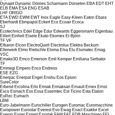
Dynajet
Dynamic
Dörries Scharmann
Dürselen
EBA
EDT
EHT
ELB
EMA
ESA ENG
ESAB
LHF
ORIGO
ETA
EWD
EWM
EWT Inox
Eagle
Easy-Kleen
Eaton
Ebara
Eberhardt
Ebmpapst
Eckert
Eco
Ecoair
Ecoca
SJ
Ecotechnics
Edel
Edge
Edur
Edwards
Eggersmann
Eigenbau
Eillert
Einhell
Eisele
Ekato
Ekomex
El-Björn
TF
VF
Elbaron
Elcon
ElectroQuell
Electrolux
Elektra Beckum
Ellerwerk
Elmo Rietschle
Eloma
Elsa
Elu
Elumatec
Emag
VSC
Emake3D
Emco
Emerson
Emil Kemper
Emiliana Serbatoi
TF
Emmegi
Empero
Enco
Endress
ESE
EZG
Enerpac
Enerpat
Engel
Enshu
Eos
Epson
SureColor
Erbend
Ercolina
Erlo
Ermak
Ermaksan
Ernault
Ernex
Ernst
Esco
Esmach
Ess
Essa
Essemtec
Est Ticino
Esta
Etalon
EuRec
Eumach
LBM
Euro-Jabelmann
Eurochiller
Eurogen
Euromac
Euromacchine
Europower
Eurostar
Everest
Evo
Ewag
Exact
Exaktor
Excel
Exeron
Exner
Expert
Ezystak
FAM
FAT
FDB Maschinen
FFI