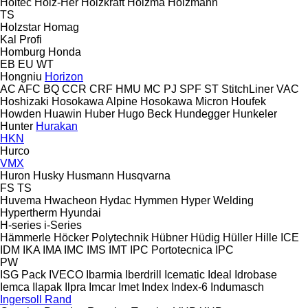
Holtec
Holz-Her
Holzkraft
Holzma
Holzmann
TS
Holzstar
Homag
Kal
Profi
Homburg
Honda
EB
EU
WT
Hongniu
Horizon
AC
AFC
BQ
CCR
CRF
HMU
MC
PJ
SPF
ST
StitchLiner
VAC
Hoshizaki
Hosokawa Alpine
Hosokawa Micron
Houfek
Howden
Huawin
Huber
Hugo Beck
Hundegger
Hunkeler
Hunter
Hurakan
HKN
Hurco
VMX
Huron
Husky
Husmann
Husqvarna
FS
TS
Huvema
Hwacheon
Hydac
Hymmen
Hyper Welding
Hypertherm
Hyundai
H-series
i-Series
Hämmerle
Höcker Polytechnik
Hübner
Hüdig
Hüller Hille
ICE
IDM
IKA
IMA
IMC
IMS
IMT
IPC Portotecnica
IPC
PW
ISG Pack
IVECO
Ibarmia
Iberdrill
Icematic
Ideal
Idrobase
Iemca
Ilapak
Ilpra
Imcar
Imet
Index
Index-6
Indumasch
Ingersoll Rand