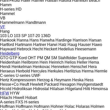
Hahn+Kolb
Haier
Haimer
Haitian
Haloila
Hamilton Beach
Hamm
H-series
HD
Hammel
VB
Hammelmann
Handtmann
VF
Hang
103 LO
103 SP
107-20
136D
Hankook
Hanna
Hans
Hanwha
Hardinge
Harrison
Harsan
Hartford
Hartmann
Hartner
Harwi
Hatz
Haug
Hauser
Hawo
Hayward
Hebrock
Hecht
Heckert
Hedelius
Heesemann
Heidelberg
GTO
GTP
Kord
OHT
PM
QM
SM
Stahlfolder
Suprasetter
Heidenhain
Heilbronn
Hein
Heinrich
Helios
Heller
Hema
Hendi
Henkelman
Henkovac
Henneken
Henschel
Hera
Heraeus
Herbold
Hercules
Herkules
Herlitzius
Herma
Hermle
C-series
U-series
UWF
Hertz Kompressoren
Herzog & Heymann
Heska
Hess
Hesse+Co
Heuft
Hewlett Packard
Hexagon
Heyligenstaedt
Hicold
Hidroliksan
Hidrostal
Hilalsan
Hilgeland
Hilti
Himoinsa
HFW
HYW
Hitachi
Hiwell
Hobart
A-series
FXS
H-series
Hoffman
Hoffmann
Hofmann
Hohner
Holac
Holaras
Holmen