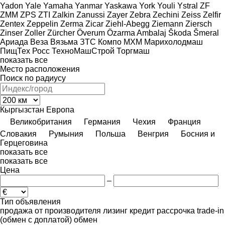
Yadon
Yale
Yamaha
Yanmar
Yaskawa
York
Youli
Ystral
ZF
ZMM
ZPS
ZTI
Zalkin
Zanussi
Zayer
Zebra
Zechini
Zeiss
Zelfir
Zentex
Zeppelin
Zerma
Zicar
Ziehl-Abegg
Ziemann
Ziersch
Zinser
Zoller
Zürcher
Överum
Özarma Ambalaj
Škoda
Šmeral
Ариада
Веза
Вязьма
ЗТС
Компо
МХМ
Марихолодмаш
ПищТех
Росс
ТехноМашСтрой
Торгмаш
показать все
Место расположения
Поиск по радиусу
Кыргызстан
Европа
Великобритания
Германия
Чехия
Франция
Словакия
Румыния
Польша
Венгрия
Босния и
Герцеговина
показать все
показать все
Цена
–
Тип объявления
продажа
от производителя
лизинг
кредит
рассрочка
trade-in
(обмен с доплатой)
обмен