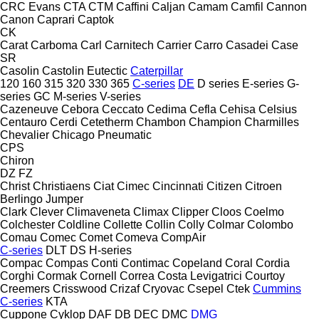
CRC Evans
CTA
CTM
Caffini
Caljan
Camam
Camfil
Cannon
Canon
Caprari
Captok
CK
Carat
Carboma
Carl
Carnitech
Carrier
Carro
Casadei
Case
SR
Casolin
Castolin Eutectic
Caterpillar
120
160
315
320
330
365
C-series
DE
D series
E-series
G-
series
GC
M-series
V-series
Cazeneuve
Cebora
Ceccato
Cedima
Cefla
Cehisa
Celsius
Centauro
Cerdi
Cetetherm
Chambon
Champion
Charmilles
Chevalier
Chicago Pneumatic
CPS
Chiron
DZ
FZ
Christ
Christiaens
Ciat
Cimec
Cincinnati
Citizen
Citroen
Berlingo
Jumper
Clark
Clever
Climaveneta
Climax
Clipper
Cloos
Coelmo
Colchester
Coldline
Collette
Collin
Colly
Colmar
Colombo
Comau
Comec
Comet
Comeva
CompAir
C-series
DLT
DS
H-series
Compac
Compas
Conti
Contimac
Copeland
Coral
Cordia
Corghi
Cormak
Cornell
Correa
Costa Levigatrici
Courtoy
Creemers
Crisswood
Crizaf
Cryovac
Csepel
Ctek
Cummins
C-series
KTA
Cuppone
Cyklop
DAF
DB
DEC
DMC
DMG