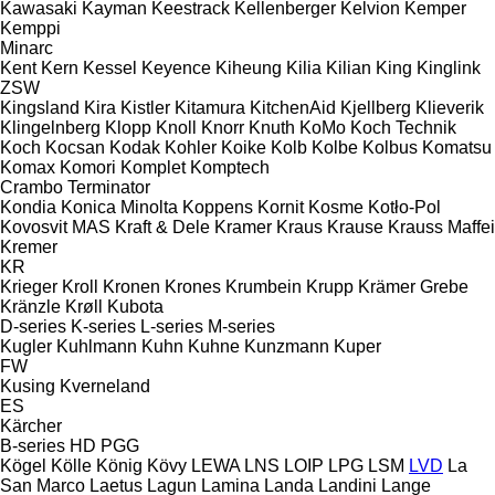
Kawasaki
Kayman
Keestrack
Kellenberger
Kelvion
Kemper
Kemppi
Minarc
Kent
Kern
Kessel
Keyence
Kiheung
Kilia
Kilian
King
Kinglink
ZSW
Kingsland
Kira
Kistler
Kitamura
KitchenAid
Kjellberg
Klieverik
Klingelnberg
Klopp
Knoll
Knorr
Knuth
KoMo
Koch Technik
Koch
Kocsan
Kodak
Kohler
Koike
Kolb
Kolbe
Kolbus
Komatsu
Komax
Komori
Komplet
Komptech
Crambo
Terminator
Kondia
Konica Minolta
Koppens
Kornit
Kosme
Kotło-Pol
Kovosvit MAS
Kraft & Dele
Kramer
Kraus
Krause
Krauss Maffei
Kremer
KR
Krieger
Kroll
Kronen
Krones
Krumbein
Krupp
Krämer Grebe
Kränzle
Krøll
Kubota
D-series
K-series
L-series
M-series
Kugler
Kuhlmann
Kuhn
Kuhne
Kunzmann
Kuper
FW
Kusing
Kverneland
ES
Kärcher
B-series
HD
PGG
Kögel
Kölle
König
Kövy
LEWA
LNS
LOIP
LPG
LSM
LVD
La
San Marco
Laetus
Lagun
Lamina
Landa
Landini
Lange