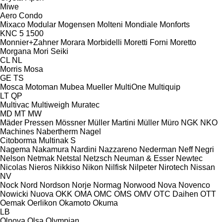
Miwe
Aero
Condo
Mixaco
Modular
Mogensen
Molteni
Mondiale
Monforts
KNC 5 1500
Monnier+Zahner
Morara
Morbidelli
Moretti Forni
Moretto
Morgana
Mori Seiki
CL
NL
Morris
Mosa
GE
TS
Mosca
Motoman
Mubea
Mueller
MultiOne
Multiquip
LT
QP
Multivac
Multiweigh
Muratec
MD
MT
MW
Mäder Pressen
Mössner
Müller Martini
Müller
Müro
NGK
NKO
Machines
Nabertherm
Nagel
Citoborma
Multinak S
Nagema
Nakamura
Nardini
Nazzareno
Nederman
Neff
Negri
Nelson
Netmak
Netstal
Netzsch
Neuman & Esser
Newtec
Nicolas
Nieros
Nikkiso
Nikon
Nilfisk
Nilpeter
Nirotech
Nissan
NV
Nock
Nord
Nordson
Norje
Normag
Norwood
Nova
Novenco
Nowicki
Nuova
OKK
OMA
OMC
OMS
OMV
OTC Daihen
OTT
Oemak
Oerlikon
Okamoto
Okuma
LB
Olnova
Olsa
Olympian