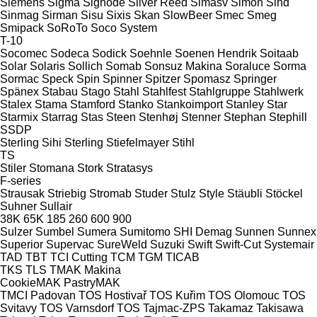
Siemens
Sigma
Signode
Silver Reed
Simasv
Simon
Sind
Sinmag
Sirman
Sisu
Sixis
Skan
SlowBeer
Smec
Smeg
Smipack
SoRoTo
Soco System
T-10
Socomec
Sodeca
Sodick
Soehnle
Soenen Hendrik
Soitaab
Solar
Solaris
Sollich
Somab
Sonsuz Makina
Soraluce
Sorma
Sormac
Speck
Spin
Spinner
Spitzer
Spomasz
Springer
Spänex
Stabau
Stago
Stahl
Stahlfest
Stahlgruppe
Stahlwerk
Stalex
Stama
Stamford
Stanko
Stankoimport
Stanley
Star
Starmix
Starrag
Stas
Steen
Stenhøj
Stenner
Stephan
Stephill
SSDP
Sterling Sihi
Sterling
Stiefelmayer
Stihl
TS
Stiler
Stomana
Stork
Stratasys
F-series
Strausak
Striebig
Stromab
Studer
Stulz
Style
Stäubli
Stöckel
Suhner
Sullair
38K
65K
185
260
600
900
Sulzer
Sumbel
Sumera
Sumitomo SHI Demag
Sunnen
Sunnex
Superior
Supervac
SureWeld
Suzuki
Swift
Swift-Cut
Systemair
TAD
TBT
TCI Cutting
TCM
TGM
TICAB
TKS
TLS
TMAK Makina
CookieMAK
PastryMAK
TMCI Padovan
TOS Hostivař
TOS Kuřim
TOS Olomouc
TOS
Svitavy
TOS Varnsdorf
TOS
Tajmac-ZPS
Takamaz
Takisawa