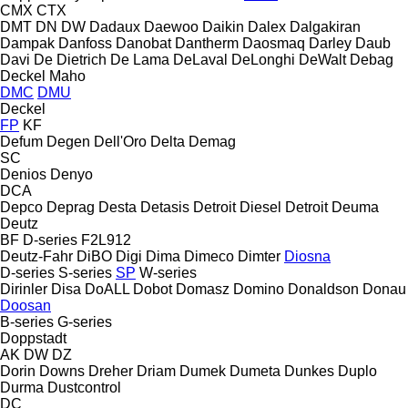
CMX
CTX
DMT
DN
DW
Dadaux
Daewoo
Daikin
Dalex
Dalgakiran
Dampak
Danfoss
Danobat
Dantherm
Daosmaq
Darley
Daub
Davi
De Dietrich
De Lama
DeLaval
DeLonghi
DeWalt
Debag
Deckel Maho
DMC
DMU
Deckel
FP
KF
Defum
Degen
Dell'Oro
Delta
Demag
SC
Denios
Denyo
DCA
Depco
Deprag
Desta
Detasis
Detroit Diesel
Detroit
Deuma
Deutz
BF
D-series
F2L912
Deutz-Fahr
DiBO
Digi
Dima
Dimeco
Dimter
Diosna
D-series
S-series
SP
W-series
Dirinler
Disa
DoALL
Dobot
Domasz
Domino
Donaldson
Donau
Doosan
B-series
G-series
Doppstadt
AK
DW
DZ
Dorin
Downs
Dreher
Driam
Dumek
Dumeta
Dunkes
Duplo
Durma
Dustcontrol
DC