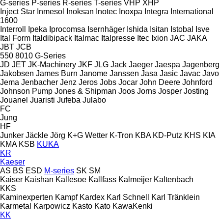
G-series
P-series
R-series
T-series
VHP
XHP
Inject Star
Inmesol
Inoksan
Inotec
Inoxpa
Integra
International
1600
Interroll
Ipeka
Iprocomsa
Isernhäger
Ishida
Isitan
Istobal
Isve
Ital Form
Italdibipack
Italmac
Italpresse
Itec
Ixion
JAC
JAKA
JBT
JCB
550
8010
G-Series
JD
JET
JK-Machinery
JKF
JLG
Jack
Jaeger
Jaespa
Jagenberg
Jakobsen
James Burn
Janome
Janssen
Jasa
Jasic
Javac
Javo
Jema
Jenbacher
Jenz
Jeros
Jobs
Jocar
John Deere
Johnford
Johnson Pump
Jones & Shipman
Joos
Jorns
Josper
Josting
Jouanel
Juaristi
Jufeba
Julabo
FC
Jung
HF
Junker
Jäckle
Jörg
K+G Wetter
K-Tron
KBA
KD-Putz
KHS
KIA
KMA
KSB
KUKA
KR
Kaeser
AS
BS
ESD
M-series
SK
SM
Kaiser
Kaishan
Kallesoe
Kallfass
Kalmeijer
Kaltenbach
KKS
Kaminexperten
Kampf
Kardex
Karl Schnell
Karl Tränklein
Karmetal
Karpowicz
Kasto
Kato
KawaKenki
KK