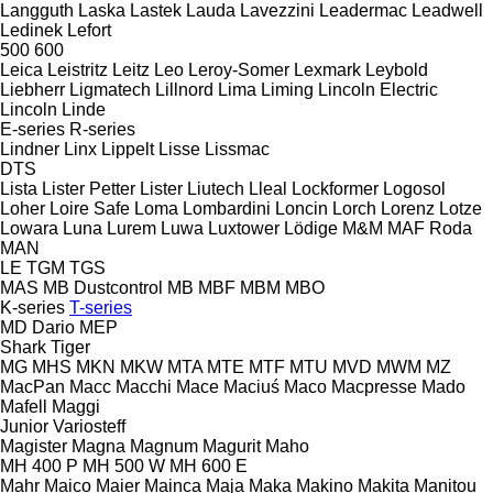
Langguth
Laska
Lastek
Lauda
Lavezzini
Leadermac
Leadwell
Ledinek
Lefort
500
600
Leica
Leistritz
Leitz
Leo
Leroy-Somer
Lexmark
Leybold
Liebherr
Ligmatech
Lillnord
Lima
Liming
Lincoln Electric
Lincoln
Linde
E-series
R-series
Lindner
Linx
Lippelt
Lisse
Lissmac
DTS
Lista
Lister Petter
Lister
Liutech
Lleal
Lockformer
Logosol
Loher
Loire Safe
Loma
Lombardini
Loncin
Lorch
Lorenz
Lotze
Lowara
Luna
Lurem
Luwa
Luxtower
Lödige
M&M
MAF Roda
MAN
LE
TGM
TGS
MAS
MB Dustcontrol
MB
MBF
MBM
MBO
K-series
T-series
MD Dario
MEP
Shark
Tiger
MG
MHS
MKN
MKW
MTA
MTE
MTF
MTU
MVD
MWM
MZ
MacPan
Macc
Macchi
Mace
Maciuś
Maco
Macpresse
Mado
Mafell
Maggi
Junior
Variosteff
Magister
Magna
Magnum
Magurit
Maho
MH 400 P
MH 500 W
MH 600 E
Mahr
Maico
Maier
Mainca
Maja
Maka
Makino
Makita
Manitou