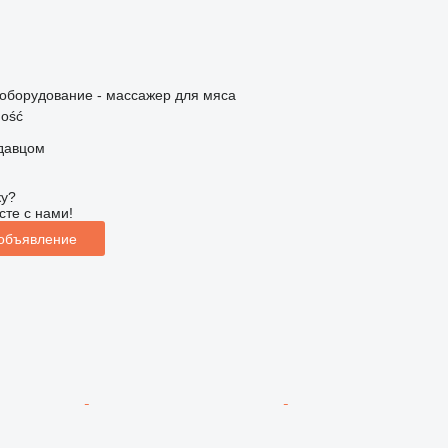
борудование - массажер для мяса
ość
одавцом
ку?
сте с нами!
 объявление