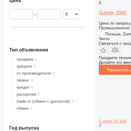
Цена
5
Suhner 2000
–
Цена по запросу
Промышленное о
Польша, Zam
Servo
Связаться с пр
Тип объявления
Продаете техни
продажа
Делайте это вме
аукцион
Разместить
от производителя
лизинг
кредит
рассрочка
trade-in (обмен с доплатой)
обмен
C ohne LP 144
7
Год выпуска