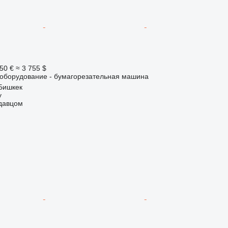
50 €
≈ 3 755 $
борудование - бумагорезательная машина
Бишкек
y
одавцом