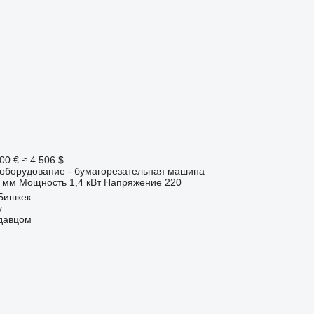
00 €
≈ 4 506 $
борудование - бумагорезательная машина
 мм
Мощность
1,4 кВт
Напряжение
220
Бишкек
y
одавцом