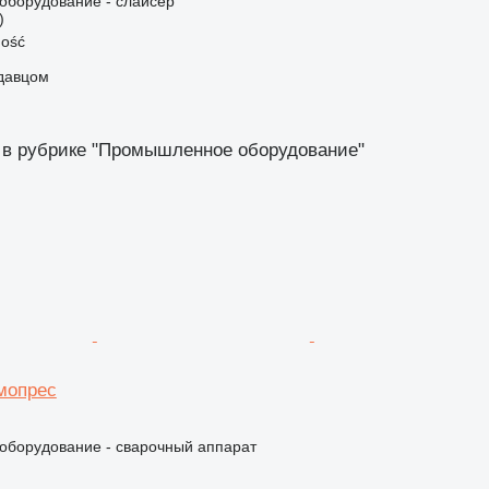
борудование - слайсер
)
ość
одавцом
 в рубрике "Промышленное оборудование"
мопрес
борудование - сварочный аппарат