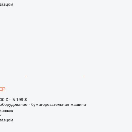
одавцом
 EP
00 €
≈ 5 199 $
борудование - бумагорезательная машина
Бишкек
y
одавцом