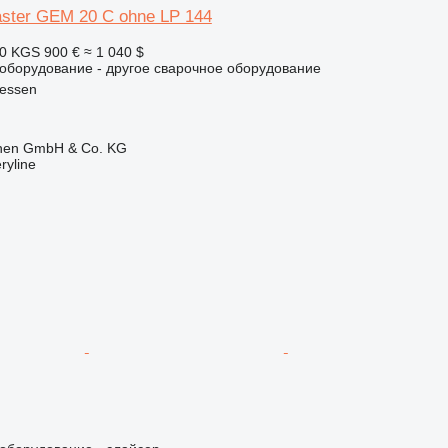
ster GEM 20 C ohne LP 144
30 KGS
900 €
≈ 1 040 $
борудование - другое сварочное оборудование
iessen
ionen GmbH & Co. KG
ryline