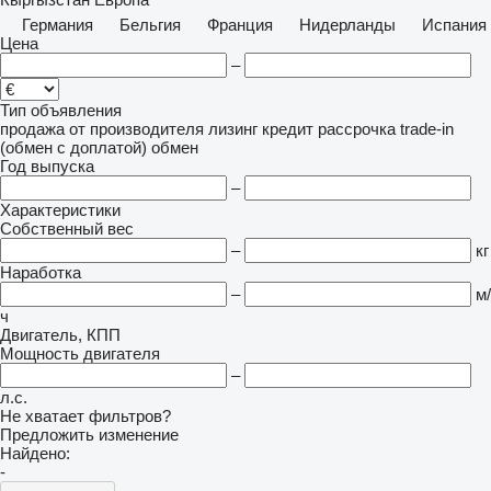
Германия
Бельгия
Франция
Нидерланды
Испания
Цена
–
Тип объявления
продажа
от производителя
лизинг
кредит
рассрочка
trade-in
(обмен с доплатой)
обмен
Год выпуска
–
Характеристики
Собственный вес
–
кг
Наработка
–
м/
ч
Двигатель, КПП
Мощность двигателя
–
л.с.
Не хватает фильтров?
Предложить изменение
Найдено:
-