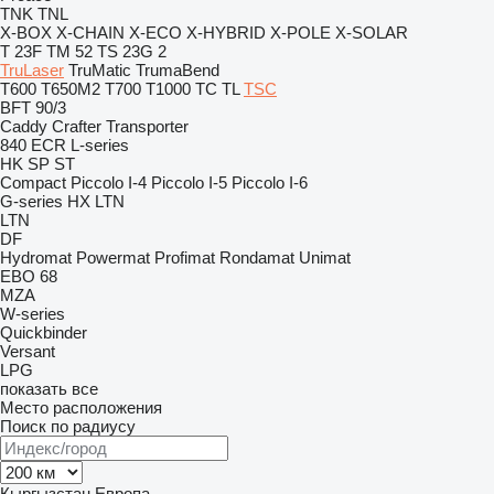
TNK
TNL
X-BOX
X-CHAIN
X-ECO
X-HYBRID
X-POLE
X-SOLAR
T 23F
TM 52
TS 23G 2
TruLaser
TruMatic
TrumaBend
T600
T650M2
T700
T1000
TC
TL
TSC
BFT 90/3
Caddy
Crafter
Transporter
840
ECR
L-series
HK
SP
ST
Compact
Piccolo I-4
Piccolo I-5
Piccolo I-6
G-series
HX
LTN
LTN
DF
Hydromat
Powermat
Profimat
Rondamat
Unimat
EBO 68
MZA
W-series
Quickbinder
Versant
LPG
показать все
Место расположения
Поиск по радиусу
Кыргызстан
Европа