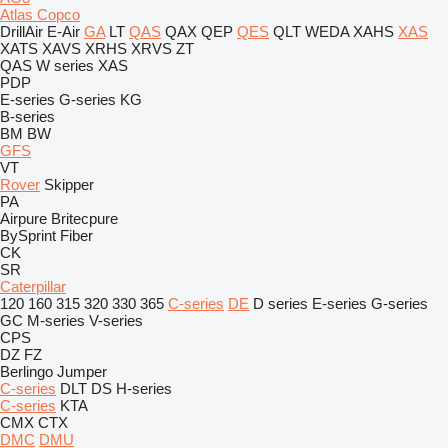
Atlas Copco
DrillAir
E-Air
GA
LT
QAS
QAX
QEP
QES
QLT
WEDA
XAHS
XAS
XATS
XAVS
XRHS
XRVS
ZT
QAS
W series
XAS
PDP
E-series
G-series
KG
B-series
BM
BW
GFS
VT
Rover
Skipper
PA
Airpure
Britecpure
BySprint Fiber
CK
SR
Caterpillar
120
160
315
320
330
365
C-series
DE
D series
E-series
G-series
GC
M-series
V-series
CPS
DZ
FZ
Berlingo
Jumper
C-series
DLT
DS
H-series
C-series
KTA
CMX
CTX
DMC
DMU