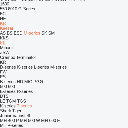
1600
550
8010
G-Series
FC
HF
KR
Kaeser
AS
BS
ESD
M-series
SK
SM
KKS
KK
Minarc
ZSW
Crambo
Terminator
KR
D-series
K-series
L-series
M-series
FW
ES
B-series
HD
MIC
PGG
500
600
E-series
R-series
DTS
LE
TGM
TGS
K-series
T-series
Shark
Tiger
Junior
Variosteff
MH 400 P
MH 500 W
MH 600 E
MT
P-series