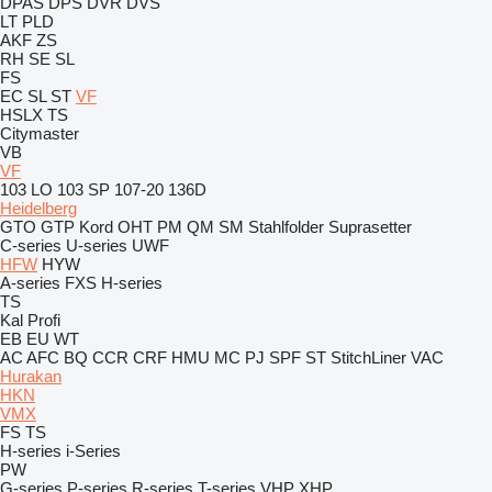
DPAS
DPS
DVR
DVS
LT
PLD
AKF
ZS
RH
SE
SL
FS
EC
SL
ST
VF
HSLX
TS
Citymaster
VB
VF
103 LO
103 SP
107-20
136D
Heidelberg
GTO
GTP
Kord
OHT
PM
QM
SM
Stahlfolder
Suprasetter
C-series
U-series
UWF
HFW
HYW
A-series
FXS
H-series
TS
Kal
Profi
EB
EU
WT
AC
AFC
BQ
CCR
CRF
HMU
MC
PJ
SPF
ST
StitchLiner
VAC
Hurakan
HKN
VMX
FS
TS
H-series
i-Series
PW
G-series
P-series
R-series
T-series
VHP
XHP