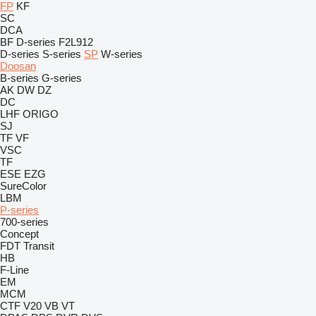
FP
KF
SC
DCA
BF
D-series
F2L912
D-series
S-series
SP
W-series
Doosan
B-series
G-series
AK
DW
DZ
DC
LHF
ORIGO
SJ
TF
VF
VSC
TF
ESE
EZG
SureColor
LBM
P-series
700-series
Concept
FDT
Transit
HB
F-Line
EM
MCM
CTF
V20
VB
VT