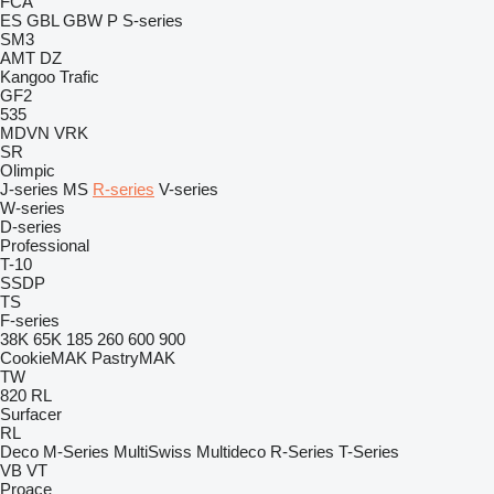
FCA
ES
GBL
GBW
P
S-series
SM3
AMT
DZ
Kangoo
Trafic
GF2
535
MDVN
VRK
SR
Olimpic
J-series
MS
R-series
V-series
W-series
D-series
Professional
T-10
SSDP
TS
F-series
38K
65K
185
260
600
900
CookieMAK
PastryMAK
TW
820
RL
Surfacer
RL
Deco
M-Series
MultiSwiss
Multideco
R-Series
T-Series
VB
VT
Proace