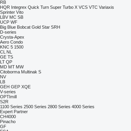
RB
HQR
Integrex
Quick Turn
Super Turbo X
VCS
VTC
Variaxis
Sprinter
Vito
LBV
MC
SB
UCP
WF
Big Blue
Bobcat
Gold Star
SRH
D-series
Crysta-Apex
Aero
Condo
KNC 5 1500
CL
NL
GE
TS
LT
QP
MD
MT
MW
Citoborma
Multinak S
NV
LB
GEH
GEP
XQE
V-series
OPTImill
S2R
1100 Series
2500 Series
2800 Series
4000 Series
Expert
Partner
CH4000
Pinacho
GF