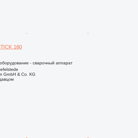
STICK 160
борудование - сварочный аппарат
efelstede
en GmbH & Co. KG
одавцом