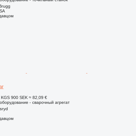
Brugg
 SA
одавцом
ar
4 KGS
900 SEK
≈ 82,09 €
борудование - сварочный агрегат
sryd
одавцом