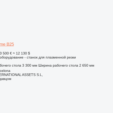
ome B25
0 500 €
≈ 12 130 $
борудование - станок для плазменной резки
бочего стола
3 300 мм
Ширина рабочего стола
2 650 мм
celona
ERNATIONAL ASSETS S.L,
одавцом