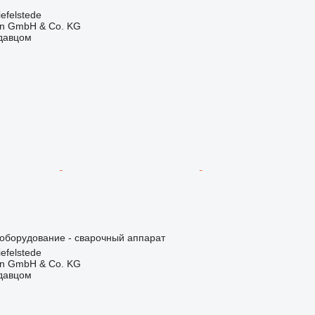
efelstede
en GmbH & Co. KG
одавцом
борудование - сварочный аппарат
efelstede
en GmbH & Co. KG
одавцом