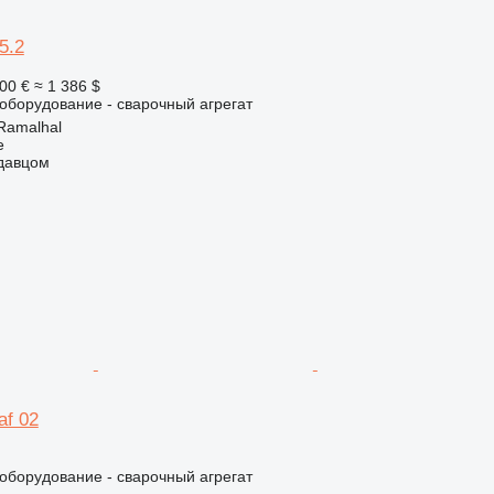
5.2
00 €
≈ 1 386 $
борудование - сварочный агрегат
Ramalhal
e
одавцом
af 02
борудование - сварочный агрегат