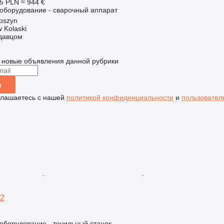
65 PLN
≈ 944 €
борудование - сварочный аппарат
oszyn
 Kolaski
одавцом
 новые объявления данной рубрики
я
глашаетесь с нашей
политикой конфиденциальности
и
пользовател
 2
борудование - точильный станок