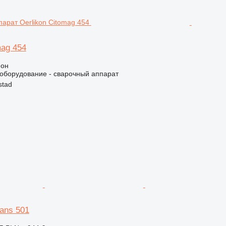
mag 454
ион
борудование - сварочный аппарат
stad
rans 501