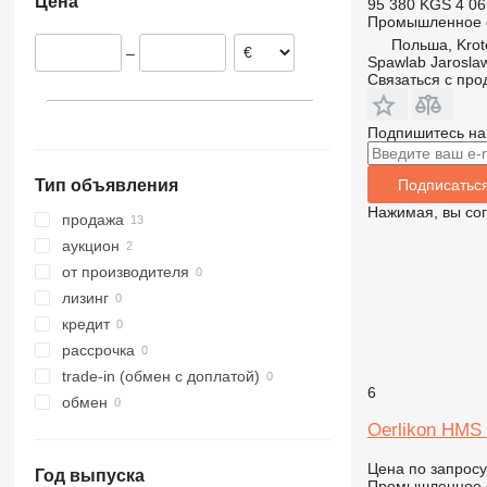
Цена
95 380 KGS
4 0
Польша
Промышленное о
Швейцария
Польша, Krot
–
Португалия
Spawlab Jaroslaw
Связаться с пр
Нидерланды
Италия
Подпишитесь на
Испания
показать все
Подписатьс
Тип объявления
Нажимая, вы со
продажа
аукцион
от производителя
лизинг
кредит
рассрочка
trade-in (обмен с доплатой)
6
обмен
Oerlikon HMS
Цена по запросу
Год выпуска
Промышленное о