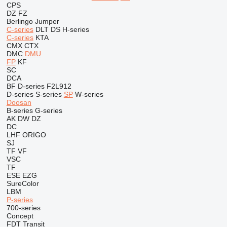
CPS
DZ
FZ
Berlingo
Jumper
C-series
DLT
DS
H-series
C-series
KTA
CMX
CTX
DMC
DMU
FP
KF
SC
DCA
BF
D-series
F2L912
D-series
S-series
SP
W-series
Doosan
B-series
G-series
AK
DW
DZ
DC
LHF
ORIGO
SJ
TF
VF
VSC
TF
ESE
EZG
SureColor
LBM
P-series
700-series
Concept
FDT
Transit