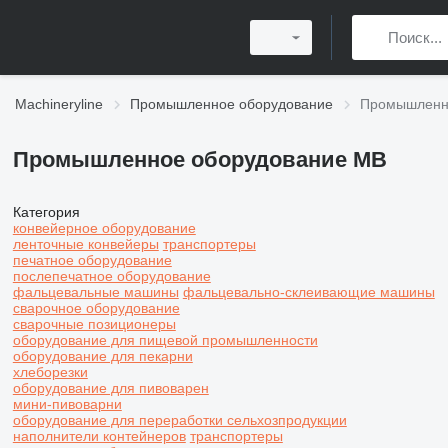
Machineryline
Промышленное оборудование
Промышленн
Промышленное оборудование MB
Категория
конвейерное оборудование
ленточные конвейеры
транспортеры
печатное оборудование
послепечатное оборудование
фальцевальные машины
фальцевально-склеивающие машины
сварочное оборудование
сварочные позиционеры
оборудование для пищевой промышленности
оборудование для пекарни
хлеборезки
оборудование для пивоварен
мини-пивоварни
оборудование для переработки сельхозпродукции
наполнители контейнеров
транспортеры