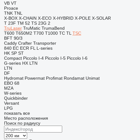
VB
VT
Proace
TNK
TNL
X-BOX
X-CHAIN
X-ECO
X-HYBRID
X-POLE
X-SOLAR
T 23F
TM 52
TS 23G 2
TruLaser
TruMatic
TrumaBend
T600
T650M2
T700
T1000
TC
TL
TSC
BFT 90/3
Caddy
Crafter
Transporter
840
EC
ECR
FL
L-series
HK
SP
ST
Compact
Piccolo I-4
Piccolo I-5
Piccolo I-6
G-series
HX
LTN
LTN
DF
Hydromat
Powermat
Profimat
Rondamat
Unimat
EBO 68
MZA
W-series
Quickbinder
Versant
LPG
показать все
Место расположения
Поиск по радиусу