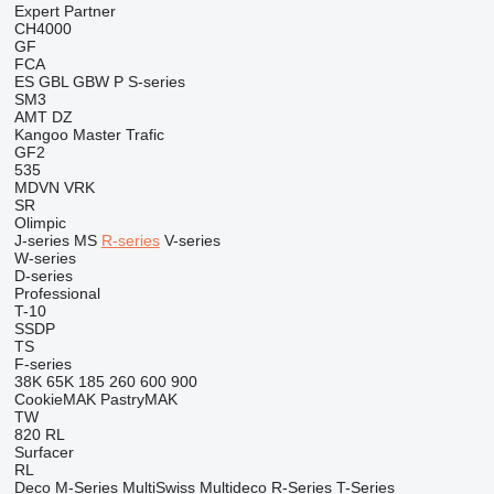
Expert
Partner
CH4000
GF
FCA
ES
GBL
GBW
P
S-series
SM3
AMT
DZ
Kangoo
Master
Trafic
GF2
535
MDVN
VRK
SR
Olimpic
J-series
MS
R-series
V-series
W-series
D-series
Professional
T-10
SSDP
TS
F-series
38K
65K
185
260
600
900
CookieMAK
PastryMAK
TW
820
RL
Surfacer
RL
Deco
M-Series
MultiSwiss
Multideco
R-Series
T-Series