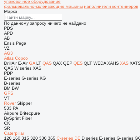
упаковочное оборудование
фальцевально-склеивающие машины
наполнители контейнеров
Марка
По данному запросу ничего не найдено
PDS
APD
AB
Ensis
Pega
VZ
AG3
Atlas Copco
DrillAir
E-Air
GA
LT
QAS
QAX
QEP
QES
QLT
WEDA
XAHS
XAS
XAT
QAS
W series
XAS
PDP
E-series
G-series
KG
B-series
BM
BW
GFS
VT
Rover
Skipper
533
PA
Airpure
Britecpure
BySprint Fiber
CK
SR
Caterpillar
120
160
315
320
330
365
C-series
DE
D series
E-series
G-series
G