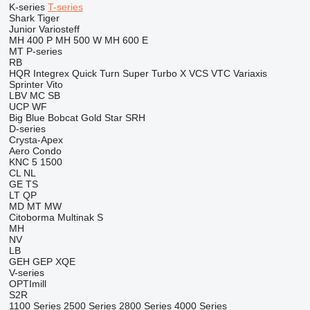
K-series
T-series
Shark
Tiger
Junior
Variosteff
MH 400 P
MH 500 W
MH 600 E
MT
P-series
RB
HQR
Integrex
Quick Turn
Super Turbo X
VCS
VTC
Variaxis
Sprinter
Vito
LBV
MC
SB
UCP
WF
Big Blue
Bobcat
Gold Star
SRH
D-series
Crysta-Apex
Aero
Condo
KNC 5 1500
CL
NL
GE
TS
LT
QP
MD
MT
MW
Citoborma
Multinak S
MH
NV
LB
GEH
GEP
XQE
V-series
OPTImill
S2R
1100 Series
2500 Series
2800 Series
4000 Series