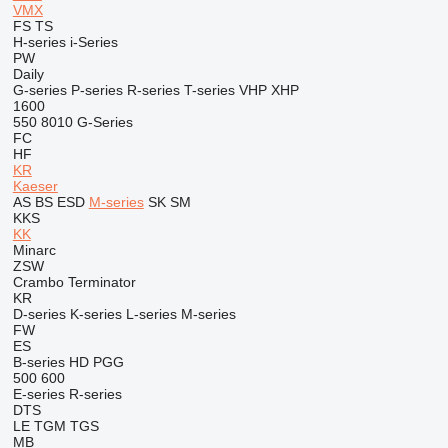
VMX
FS
TS
H-series
i-Series
PW
Daily
G-series
P-series
R-series
T-series
VHP
XHP
1600
550
8010
G-Series
FC
HF
KR
Kaeser
AS
BS
ESD
M-series
SK
SM
KKS
KK
Minarc
ZSW
Crambo
Terminator
KR
D-series
K-series
L-series
M-series
FW
ES
B-series
HD
PGG
500
600
E-series
R-series
DTS
LE
TGM
TGS
MB