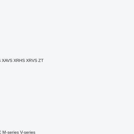
S
XAVS
XRHS
XRVS
ZT
C
M-series
V-series