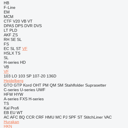
HB
F-Line
EM
MCM
CTF
V20
VB
VT
DPAS
DPS
DVR
DVS
LT
PLD
AKF
ZS
RH
SE
SL
FS
EC
SL
ST
VF
HSLX
TS
SL
H-series
HD
VB
VF
103 LO
103 SP
107-20
136D
Heidelberg
GTO
GTP
Kord
OHT
PM
QM
SM
Stahlfolder
Suprasetter
C-series
U-series
UWF
HFW
HYW
A-series
FXS
H-series
TS
Kal
Profi
EB
EU
WT
AC
AFC
BQ
CCR
CRF
HMU
MC
PJ
SPF
ST
StitchLiner
VAC
Hurakan
HKN