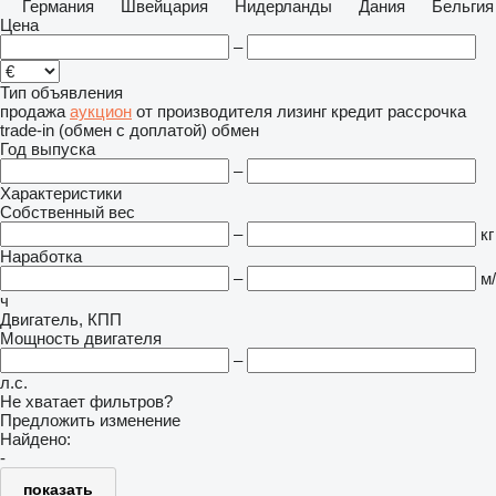
Германия
Швейцария
Нидерланды
Дания
Бельгия
Цена
–
Тип объявления
продажа
аукцион
от производителя
лизинг
кредит
рассрочка
trade-in (обмен с доплатой)
обмен
Год выпуска
–
Характеристики
Собственный вес
–
кг
Наработка
–
м/
ч
Двигатель, КПП
Мощность двигателя
–
л.с.
Не хватает фильтров?
Предложить изменение
Найдено:
-
показать