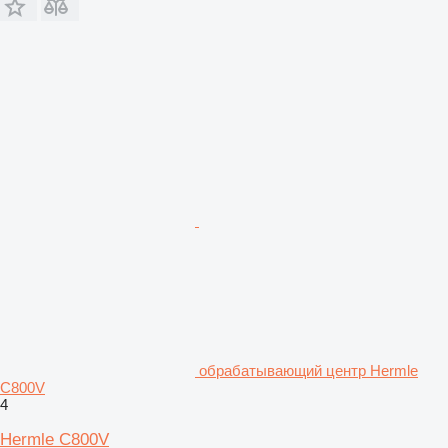
обрабатывающий центр Hermle
C800V
4
Hermle C800V