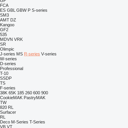
GF
FCA
ES
GBL
GBW
P
S-series
SM3
AMT
DZ
Kangoo
GF2
535
MDVN
VRK
SR
Olimpic
J-series
MS
R-series
V-series
W-series
D-series
Professional
T-10
SSDP
TS
F-series
38K
65K
185
260
600
900
CookieMAK
PastryMAK
TW
820
RL
Surfacer
RL
Deco
M-Series
T-Series
VB
VT