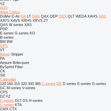
VZ
AG3
Atlas Copco
DrillAir
E-Air
GA
LT
QAS
QAX
QEP
QES
QLT
WEDA
XAHS
XAS
XATS
XAVS
XRHS
XRVS
ZT
QAS
W series
XAS
PDP
E-series
G-series
KG
B-series
BM
BW
GFS
VT
Rover
Skipper
PA
Airpure
Britecpure
BySprint Fiber
CK
SR
Caterpillar
120
160
315
320
330
365
C-series
DE
D series
E-series
G-series
GC
M-series
V-series
CPS
DZ
FZ
C-series
DLT
DS
H-series
C-series
KTA
CMX
CTX