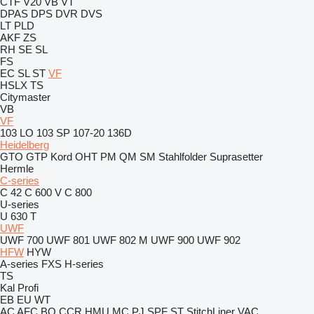
CTF
V20
VB
VT
DPAS
DPS
DVR
DVS
LT
PLD
AKF
ZS
RH
SE
SL
FS
EC
SL
ST
VF
HSLX
TS
Citymaster
VB
VF
103 LO
103 SP
107-20
136D
Heidelberg
GTO
GTP
Kord
OHT
PM
QM
SM
Stahlfolder
Suprasetter
Hermle
C-series
C 42
C 600 V
C 800
U-series
U 630 T
UWF
UWF 700
UWF 801
UWF 802 M
UWF 900
UWF 902
HFW
HYW
A-series
FXS
H-series
TS
Kal
Profi
EB
EU
WT
AC
AFC
BQ
CCR
HMU
MC
PJ
SPF
ST
StitchLiner
VAC