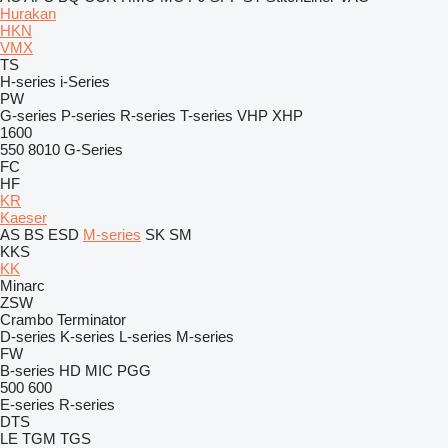
Hurakan
HKN
VMX
TS
H-series
i-Series
PW
G-series
P-series
R-series
T-series
VHP
XHP
1600
550
8010
G-Series
FC
HF
KR
Kaeser
AS
BS
ESD
M-series
SK
SM
KKS
KK
Minarc
ZSW
Crambo
Terminator
D-series
K-series
L-series
M-series
FW
B-series
HD
MIC
PGG
500
600
E-series
R-series
DTS
LE
TGM
TGS