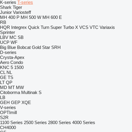
K-series
T-series
Shark
Tiger
Junior
Variosteff
MH 400 P
MH 500 W
MH 600 E
RB
HQR
Integrex
Quick Turn
Super Turbo X
VCS
VTC
Variaxis
Sprinter
LBV
MC
SB
UCP
WF
Big Blue
Bobcat
Gold Star
SRH
D-series
Crysta-Apex
Aero
Condo
KNC 5 1500
CL
NL
GE
TS
LT
QP
MD
MT
MW
Citoborma
Multinak S
LB
GEH
GEP
XQE
V-series
OPTImill
S2R
1100 Series
2500 Series
2800 Series
4000 Series
CH4000