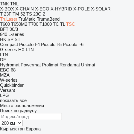
TNK
TNL
X-BOX
X-CHAIN
X-ECO
X-HYBRID
X-POLE
X-SOLAR
T 23F
TM 52
TS 23G 2
TruLaser
TruMatic
TrumaBend
T600
T650M2
T700
T1000
TC
TL
TSC
BFT 90/3
840
L-series
HK
SP
ST
Compact
Piccolo I-4
Piccolo I-5
Piccolo I-6
G-series
HX
LTN
LTN
DF
Hydromat
Powermat
Profimat
Rondamat
Unimat
EBO 68
MZA
W-series
Quickbinder
Versant
LPG
показать все
Место расположения
Поиск по радиусу
Кыргызстан
Европа