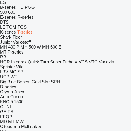
ES
B-series
HD
PGG
500
600
E-series
R-series
DTS
LE
TGM
TGS
K-series
T-series
Shark
Tiger
Junior
Variosteff
MH 400 P
MH 500 W
MH 600 E
MT
P-series
RB
HQR
Integrex
Quick Turn
Super Turbo X
VCS
VTC
Variaxis
Sprinter
Vito
LBV
MC
SB
UCP
WF
Big Blue
Bobcat
Gold Star
SRH
D-series
Crysta-Apex
Aero
Condo
KNC 5 1500
CL
NL
GE
TS
LT
QP
MD
MT
MW
Citoborma
Multinak S