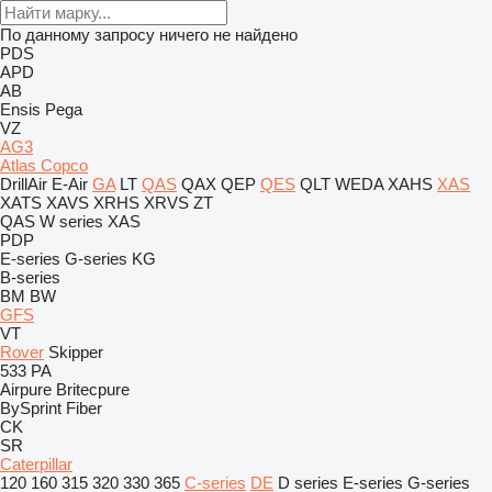
По данному запросу ничего не найдено
PDS
APD
AB
Ensis
Pega
VZ
AG3
Atlas Copco
DrillAir
E-Air
GA
LT
QAS
QAX
QEP
QES
QLT
WEDA
XAHS
XAS
XATS
XAVS
XRHS
XRVS
ZT
QAS
W series
XAS
PDP
E-series
G-series
KG
B-series
BM
BW
GFS
VT
Rover
Skipper
533
PA
Airpure
Britecpure
BySprint Fiber
CK
SR
Caterpillar
120
160
315
320
330
365
C-series
DE
D series
E-series
G-series