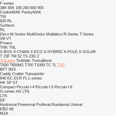
F-series
38K
65K
185
260
600
900
CookieMAK
PastryMAK
TW
820
RL
Surfacer
RL
Deco
M-Series
MultiSwiss
Multideco
R-Series
T-Series
VB
VT
Proace
TNK
TNL
X-BOX
X-CHAIN
X-ECO
X-HYBRID
X-POLE
X-SOLAR
T 23F
TM 52
TS 23G 2
TruLaser
TruMatic
TrumaBend
T600
T650M2
T700
T1000
TC
TL
TSC
BFT 90/3
Caddy
Crafter
Transporter
840
EC
ECR
FL
L-series
HK
SP
ST
Compact
Piccolo I-4
Piccolo I-5
Piccolo I-6
G-series
HX
LTN
LTN
DF
Hydromat
Powermat
Profimat
Rondamat
Unimat
EBO 68
MZA