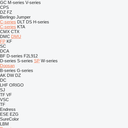
GC
M-series
V-series
CPS
DZ
FZ
Berlingo
Jumper
C-series
DLT
DS
H-series
C-series
KTA
CMX
CTX
DMC
DMU
FP
KF
SC
DCA
BF
D-series
F2L912
D-series
S-series
SP
W-series
Doosan
B-series
G-series
AK
DW
DZ
DC
LHF
ORIGO
SJ
TF
VF
VSC
TF
Endress
ESE
EZG
SureColor
LBM