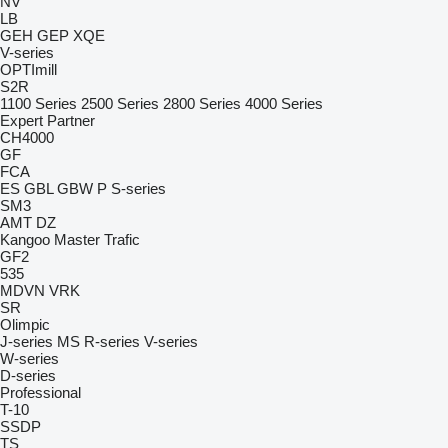
NV
LB
GEH
GEP
XQE
V-series
OPTImill
S2R
1100 Series
2500 Series
2800 Series
4000 Series
Expert
Partner
CH4000
GF
FCA
ES
GBL
GBW
P
S-series
SM3
AMT
DZ
Kangoo
Master
Trafic
GF2
535
MDVN
VRK
SR
Olimpic
J-series
MS
R-series
V-series
W-series
D-series
Professional
T-10
SSDP
TS