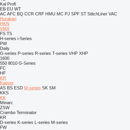
Kal
Profi
EB
EU
WT
AC
AFC
BQ
CCR
CRF
HMU
MC
PJ
SPF
ST
StitchLiner
VAC
Hurakan
HKN
VMX
FS
TS
H-series
i-Series
PW
Daily
G-series
P-series
R-series
T-series
VHP
XHP
1600
550
8010
G-Series
FC
HF
KR
Kaeser
AS
BS
ESD
M-series
SK
SM
KKS
KK
Minarc
ZSW
Crambo
Terminator
KR
D-series
K-series
L-series
M-series
FW