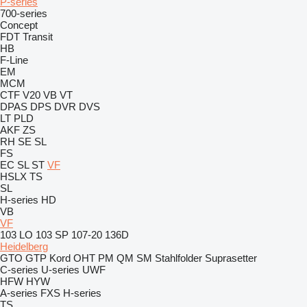
P-series
700-series
Concept
FDT
Transit
HB
F-Line
EM
MCM
CTF
V20
VB
VT
DPAS
DPS
DVR
DVS
LT
PLD
AKF
ZS
RH
SE
SL
FS
EC
SL
ST
VF
HSLX
TS
SL
H-series
HD
VB
VF
103 LO
103 SP
107-20
136D
Heidelberg
GTO
GTP
Kord
OHT
PM
QM
SM
Stahlfolder
Suprasetter
C-series
U-series
UWF
HFW
HYW
A-series
FXS
H-series
TS