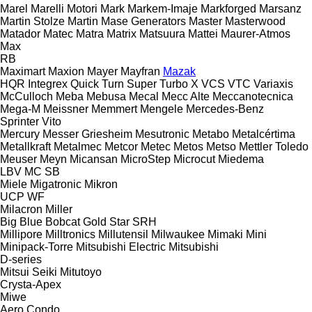
Marel
Marelli Motori
Mark
Markem-Imaje
Markforged
Marsanz
Martin Stolze
Martin
Mase Generators
Master
Masterwood
Matador
Matec
Matra
Matrix
Matsuura
Mattei
Maurer-Atmos
Max
RB
Maximart
Maxion
Mayer
Mayfran
Mazak
HQR
Integrex
Quick Turn
Super Turbo X
VCS
VTC
Variaxis
McCulloch
Meba
Mebusa
Mecal
Mecc Alte
Meccanotecnica
Mega-M
Meissner
Memmert
Mengele
Mercedes-Benz
Sprinter
Vito
Mercury
Messer Griesheim
Mesutronic
Metabo
Metalcértima
Metallkraft
Metalmec
Metcor
Metec
Metos
Metso
Mettler Toledo
Meuser
Meyn
Micansan
MicroStep
Microcut
Miedema
LBV
MC
SB
Miele
Migatronic
Mikron
UCP
WF
Milacron
Miller
Big Blue
Bobcat
Gold Star
SRH
Millipore
Milltronics
Millutensil
Milwaukee
Mimaki
Mini
Minipack-Torre
Mitsubishi Electric
Mitsubishi
D-series
Mitsui Seiki
Mitutoyo
Crysta-Apex
Miwe
Aero
Condo