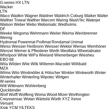
G-series
HX
LTN
Wacker
LTN
Waco
Wadkin
Wagner
Waldner
Waldrich Coburg
Walker
Walter
Walther Trowal
Walther
Warcom
Waring
WashTec
Waterjet
Watson
Weber
Webo
Webomatic
Wedholms
DF
Weeke
Wegoma
Wehrmann
Weiler
Weima
Weinbrenner
Weinig
Hydromat
Powermat
Profimat
Rondamat
Unimat
Weiss
Weisser Heilbronn
Weisser
Wektor
Wemas
Wemhöner
Wenzel
Werner & Pfleiderer
Werth
Westfalia
Wheelabrator
Whirlpool
White
WiPa
Wieland
Wienerberger
Wiesheu
EBO 68
Wila
Wilden
Wile
Wilk
Willemin-Macodel
Willibald
MZA
Wilms
Wilo
Windmöller & Hölscher
Winkler
Winkworth
Winter
Winterhalter
Winterling
Wipotec
Wirtgen
W-series
Witt
Wittmann
Wohlenberg
Quickbinder
Wolf
Wolff
Wolfking
Woma
Wood-Mizer
Worthington
Creyssensac
Wotan
Wärtsilä
Würth
XYZ
Xerox
Versant
Xrok
YCM
YILTEKS