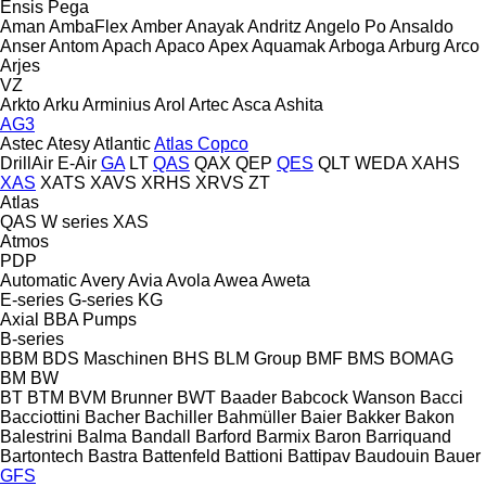
Ensis
Pega
Aman
AmbaFlex
Amber
Anayak
Andritz
Angelo Po
Ansaldo
Anser
Antom
Apach
Apaco
Apex
Aquamak
Arboga
Arburg
Arco
Arjes
VZ
Arkto
Arku
Arminius
Arol
Artec
Asca
Ashita
AG3
Astec
Atesy
Atlantic
Atlas Copco
DrillAir
E-Air
GA
LT
QAS
QAX
QEP
QES
QLT
WEDA
XAHS
XAS
XATS
XAVS
XRHS
XRVS
ZT
Atlas
QAS
W series
XAS
Atmos
PDP
Automatic
Avery
Avia
Avola
Awea
Aweta
E-series
G-series
KG
Axial
BBA Pumps
B-series
BBM
BDS Maschinen
BHS
BLM Group
BMF
BMS
BOMAG
BM
BW
BT
BTM
BVM Brunner
BWT
Baader
Babcock Wanson
Bacci
Bacciottini
Bacher
Bachiller
Bahmüller
Baier
Bakker
Bakon
Balestrini
Balma
Bandall
Barford
Barmix
Baron
Barriquand
Bartontech
Bastra
Battenfeld
Battioni
Battipav
Baudouin
Bauer
GFS