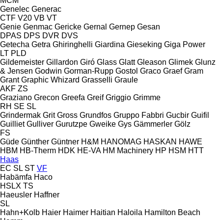
MCM
Genelec
Generac
CTF
V20
VB
VT
Genie
Genmac
Gericke
Gernal
Gernep
Gesan
DPAS
DPS
DVR
DVS
Getecha
Getra
Ghiringhelli
Giardina
Gieseking
Giga Power
LT
PLD
Gildemeister
Gillardon
Giró
Glass
Glatt
Gleason
Glimek
Glunz
& Jensen
Godwin
Gorman-Rupp
Gostol
Graco
Graef
Gram
Grant
Graphic Whizard
Grasselli
Graule
AKF
ZS
Graziano
Grecon
Greefa
Greif
Griggio
Grimme
RH
SE
SL
Grindermak
Grit
Gross
Grundfos
Gruppo Fabbri
Gucbir
Guifil
Guilliet
Gulliver
Gurutzpe
Gweike
Gys
Gämmerler
Gölz
FS
Güde
Günther
Güntner
H&M
HANOMAG
HASKAN
HAWE
HBM
HB‑Therm
HDK
HE-VA
HM Machinery
HP
HSM
HTT
Haas
EC
SL
ST
VF
Habämfa
Haco
HSLX
TS
Haeusler
Haffner
SL
Hahn+Kolb
Haier
Haimer
Haitian
Haloila
Hamilton Beach