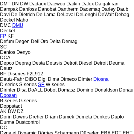
DMT
DN
DW
Dadaux
Daewoo
Daikin
Dalex
Dalgakiran
Dampak
Danfoss
Danobat
Dantherm
Daosmaq
Darley
Daub
Davi
De Dietrich
De Lama
DeLaval
DeLonghi
DeWalt
Debag
Deckel Maho
DMC
DMU
Deckel
FP
KF
Defum
Degen
Dell'Oro
Delta
Demag
SC
Denios
Denyo
DCA
Depco
Deprag
Desta
Detasis
Detroit Diesel
Detroit
Deuma
Deutz
BF
D-series
F2L912
Deutz-Fahr
DiBO
Digi
Dima
Dimeco
Dimter
Diosna
D-series
S-series
SP
W-series
Dirinler
Disa
DoALL
Dobot
Domasz
Domino
Donaldson
Donau
Doosan
B-series
G-series
Doppstadt
AK
DW
DZ
Dorin
Downs
Dreher
Driam
Dumek
Dumeta
Dunkes
Duplo
Durma
Dustcontrol
DC
Dynajet
Dynamic
Dörries Scharmann
Dürselen
EBA
EDT
EHT