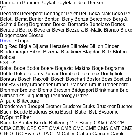
Baumann
Baumer
Baykal
Baytekin
Bear
Becker
VT
Becomix
Beerepoot
Behringer
Beier
Beil
Beka-Mak
Beko
Bell
Belotti
Bema
Benier
Bentsai
Beny
Benza
Bercomex
Berg &
Schmid
Berg
Bergmann
Berkel
Bernardo
Bertolaso
Bertos
Bertuetti
Betico
Beyeler
Beyer
Bezzera
Bi-Matic
Bianco
Bickel
Biegemaster
Biesse
Rover
Skipper
Big Red
Biglia
Bijlsma Hercules
Billhöfer
Billion
Binder
Binderberger
Bitzer
Bizerba
Blackmer
Blagdon
Blitz
Blohm
Bobcat
533
PA
Bobst
Bode
Bodor
Boere
Bogazici Makina
Boge
Bograma
Bohle
Boku
Bolarus
Bomar
Bombled
Bominox
Bonfiglioli
Boratas
Bosch Rexroth
Bosch
Boschert
Bosfor
Boss
Bostitch
Bot RVS
Boy
Brabender
Brandt
Branson
Braun
Bredenoord
Brehmer
Breitner
Brema
Breston
Bridgeport
Brinkmann
Brio
Ultrasonics
Briquetting Technology
Britec
Airpure
Britecpure
Broadcrown
Brodpol
Brother
Bruderer
Bruks
Brückner
Bucher
Buchi
Budde
Buderus
Burg
Busch
Butler
BvL
Bystronic
BySprint Fiber
Bäuerle
Bühler
Bürkle
Bütfering
C.P. Bourg
CAM
CAS
CBI
CEIA
CEJN
CFS
CFT
CMA
CMB
CMC
CME
CMS
CMT
CMZ
CNC
CRC Evans
CTA
CTM
Caffini
Caljan
Camam
Camfil