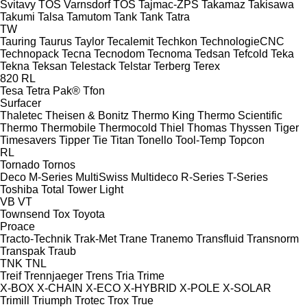
Svitavy
TOS Varnsdorf
TOS
Tajmac-ZPS
Takamaz
Takisawa
Takumi
Talsa
Tamutom
Tank
Tank
Tatra
TW
Tauring
Taurus
Taylor
Tecalemit
Techkon
TechnologieCNC
Technopack
Tecna
Tecnodom
Tecnoma
Tedsan
Tefcold
Teka
Tekna
Teksan
Telestack
Telstar
Terberg
Terex
820
RL
Tesa
Tetra Pak®
Tfon
Surfacer
Thaletec
Theisen & Bonitz
Thermo King
Thermo Scientific
Thermo
Thermobile
Thermocold
Thiel
Thomas
Thyssen
Tiger
Timesavers
Tipper Tie
Titan
Tonello
Tool-Temp
Topcon
RL
Tornado
Tornos
Deco
M-Series
MultiSwiss
Multideco
R-Series
T-Series
Toshiba
Total
Tower Light
VB
VT
Townsend
Tox
Toyota
Proace
Tracto-Technik
Trak-Met
Trane
Tranemo
Transfluid
Transnorm
Transpak
Traub
TNK
TNL
Treif
Trennjaeger
Trens
Tria
Trime
X-BOX
X-CHAIN
X-ECO
X-HYBRID
X-POLE
X-SOLAR
Trimill
Triumph
Trotec
Trox
True