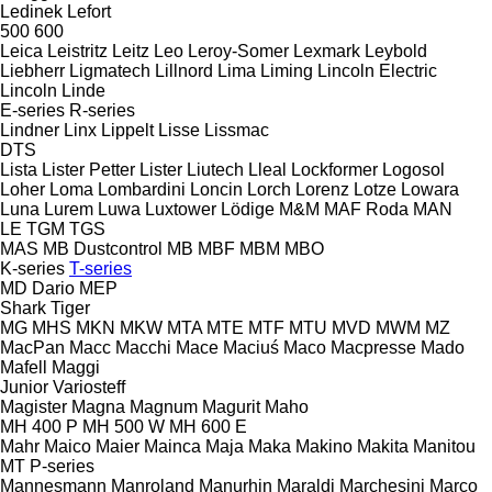
Ledinek
Lefort
500
600
Leica
Leistritz
Leitz
Leo
Leroy-Somer
Lexmark
Leybold
Liebherr
Ligmatech
Lillnord
Lima
Liming
Lincoln Electric
Lincoln
Linde
E-series
R-series
Lindner
Linx
Lippelt
Lisse
Lissmac
DTS
Lista
Lister Petter
Lister
Liutech
Lleal
Lockformer
Logosol
Loher
Loma
Lombardini
Loncin
Lorch
Lorenz
Lotze
Lowara
Luna
Lurem
Luwa
Luxtower
Lödige
M&M
MAF Roda
MAN
LE
TGM
TGS
MAS
MB Dustcontrol
MB
MBF
MBM
MBO
K-series
T-series
MD Dario
MEP
Shark
Tiger
MG
MHS
MKN
MKW
MTA
MTE
MTF
MTU
MVD
MWM
MZ
MacPan
Macc
Macchi
Mace
Maciuś
Maco
Macpresse
Mado
Mafell
Maggi
Junior
Variosteff
Magister
Magna
Magnum
Magurit
Maho
MH 400 P
MH 500 W
MH 600 E
Mahr
Maico
Maier
Mainca
Maja
Maka
Makino
Makita
Manitou
MT
P-series
Mannesmann
Manroland
Manurhin
Maraldi
Marchesini
Marco