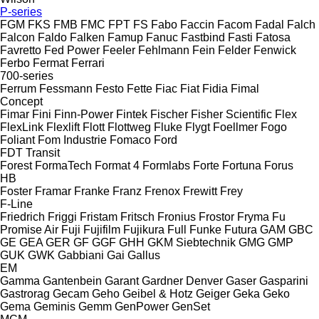
P-series
FGM
FKS
FMB
FMC
FPT
FS
Fabo
Faccin
Facom
Fadal
Falch
Falcon
Faldo
Falken
Famup
Fanuc
Fastbind
Fasti
Fatosa
Favretto
Fed Power
Feeler
Fehlmann
Fein
Felder
Fenwick
Ferbo
Fermat
Ferrari
700-series
Ferrum
Fessmann
Festo
Fette
Fiac
Fiat
Fidia
Fimal
Concept
Fimar
Fini
Finn-Power
Fintek
Fischer
Fisher Scientific
Flex
FlexLink
Flexlift
Flott
Flottweg
Fluke
Flygt
Foellmer
Fogo
Foliant
Fom Industrie
Fomaco
Ford
FDT
Transit
Forest
FormaTech
Format 4
Formlabs
Forte
Fortuna
Forus
HB
Foster
Framar
Franke
Franz
Frenox
Frewitt
Frey
F-Line
Friedrich
Friggi
Fristam
Fritsch
Fronius
Frostor
Fryma
Fu
Promise Air
Fuji
Fujifilm
Fujikura
Full
Funke
Futura
GAM
GBC
GE
GEA
GER
GF
GGF
GHH
GKM Siebtechnik
GMG
GMP
GUK
GWK
Gabbiani
Gai
Gallus
EM
Gamma
Gantenbein
Garant
Gardner Denver
Gaser
Gasparini
Gastrorag
Gecam
Geho
Geibel & Hotz
Geiger
Geka
Geko
Gema
Geminis
Gemm
GenPower
GenSet