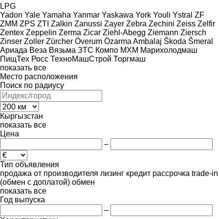
LPG
Yadon
Yale
Yamaha
Yanmar
Yaskawa
York
Youli
Ystral
ZF
ZMM
ZPS
ZTI
Zalkin
Zanussi
Zayer
Zebra
Zechini
Zeiss
Zelfir
Zentex
Zeppelin
Zerma
Zicar
Ziehl-Abegg
Ziemann
Ziersch
Zinser
Zoller
Zürcher
Överum
Özarma Ambalaj
Škoda
Šmeral
Ариада
Веза
Вязьма
ЗТС
Компо
МХМ
Марихолодмаш
ПищТех
Росс
ТехноМашСтрой
Торгмаш
показать все
Место расположения
Поиск по радиусу
Кыргызстан
показать все
Цена
–
Тип объявления
продажа
от производителя
лизинг
кредит
рассрочка
trade-in
(обмен с доплатой)
обмен
показать все
Год выпуска
–