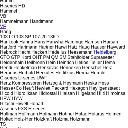
Hamm
H-series
HD
Hammel
VB
Hammelmann
Handtmann
VF
Hang
103 LO
103 SP
107-20
136D
Hankook
Hanna
Hans
Hanwha
Hardinge
Harrison
Harsan
Hartford
Hartmann
Hartner
Harwi
Hatz
Haug
Hauser
Hayward
Hebrock
Hecht
Heckert
Hedelius
Heesemann
Heidelberg
GTO
GTP
Kord
OHT
PM
QM
SM
Stahlfolder
Suprasetter
Heidenhain
Heilbronn
Hein
Heinrich
Helios
Heller
Hema
Hendi
Henkelman
Henkovac
Henneken
Henschel
Hera
Heraeus
Herbold
Herkules
Herlitzius
Herma
Hermle
C-series
U-series
UWF
Hertz Kompressoren
Herzog & Heymann
Heska
Hess
Hesse+Co
Heuft
Hewlett Packard
Hexagon
Heyligenstaedt
Hicold
Hidroliksan
Hidrostal
Hilalsan
Hilgeland
Hilti
Himoinsa
HFW
HYW
Hitachi
Hiwell
Hobart
A-series
FXS
H-series
Hoffman
Hoffmann
Hofmann
Hohner
Holac
Holaras
Holmen
Holtec
Holz-Her
Holzkraft
Holzma
Holzmann
TS