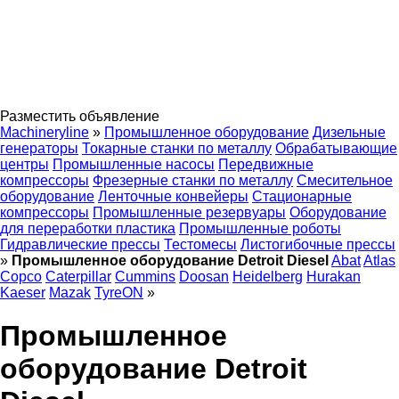
Разместить объявление
Machineryline
»
Промышленное оборудование
Дизельные
генераторы
Токарные станки по металлу
Обрабатывающие
центры
Промышленные насосы
Передвижные
компрессоры
Фрезерные станки по металлу
Смесительное
оборудование
Ленточные конвейеры
Стационарные
компрессоры
Промышленные резервуары
Оборудование
для переработки пластика
Промышленные роботы
Гидравлические прессы
Тестомесы
Листогибочные прессы
»
Промышленное оборудование Detroit Diesel
Abat
Atlas
Copco
Caterpillar
Cummins
Doosan
Heidelberg
Hurakan
Kaeser
Mazak
TyreON
»
Промышленное
оборудование Detroit