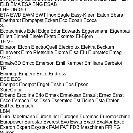
ELB
EMA
ESA ENG
ESAB
LHF
ORIGO
ETA
EWD
EWM
EWT Inox
Eagle
Easy-Kleen
Eaton
Ebara
Eberhardt
Ebmpapst
Eckert
Eco
Ecoair
Ecoca
SJ
Ecotechnics
Edel
Edge
Edur
Edwards
Eggersmann
Eigenbau
Eillert
Einhell
Eisele
Ekato
Ekomex
El-Björn
TF
VF
Elbaron
Elcon
ElectroQuell
Electrolux
Elektra Beckum
Ellerwerk
Elmo Rietschle
Eloma
Elsa
Elu
Elumatec
Emag
VSC
Emake3D
Emco
Emerson
Emil Kemper
Emiliana Serbatoi
TF
Emmegi
Empero
Enco
Endress
ESE
EZG
Enerpac
Enerpat
Engel
Enshu
Eos
Epson
SureColor
Erbend
Ercolina
Erlo
Ermak
Ermaksan
Ernault
Ernex
Ernst
Esco
Esmach
Ess
Essa
Essemtec
Est Ticino
Esta
Etalon
EuRec
Eumach
LBM
Euro-Jabelmann
Eurochiller
Eurogen
Euromac
Euromacchine
Europower
Eurostar
Everest
Evo
Ewag
Exact
Exaktor
Excel
Exeron
Expert
Ezystak
FAM
FAT
FDB Maschinen
FFI
FG
Wilson