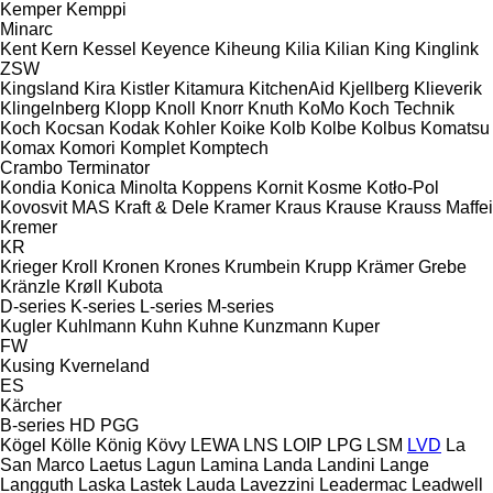
Kemper
Kemppi
Minarc
Kent
Kern
Kessel
Keyence
Kiheung
Kilia
Kilian
King
Kinglink
ZSW
Kingsland
Kira
Kistler
Kitamura
KitchenAid
Kjellberg
Klieverik
Klingelnberg
Klopp
Knoll
Knorr
Knuth
KoMo
Koch Technik
Koch
Kocsan
Kodak
Kohler
Koike
Kolb
Kolbe
Kolbus
Komatsu
Komax
Komori
Komplet
Komptech
Crambo
Terminator
Kondia
Konica Minolta
Koppens
Kornit
Kosme
Kotło-Pol
Kovosvit MAS
Kraft & Dele
Kramer
Kraus
Krause
Krauss Maffei
Kremer
KR
Krieger
Kroll
Kronen
Krones
Krumbein
Krupp
Krämer Grebe
Kränzle
Krøll
Kubota
D-series
K-series
L-series
M-series
Kugler
Kuhlmann
Kuhn
Kuhne
Kunzmann
Kuper
FW
Kusing
Kverneland
ES
Kärcher
B-series
HD
PGG
Kögel
Kölle
König
Kövy
LEWA
LNS
LOIP
LPG
LSM
LVD
La
San Marco
Laetus
Lagun
Lamina
Landa
Landini
Lange
Langguth
Laska
Lastek
Lauda
Lavezzini
Leadermac
Leadwell