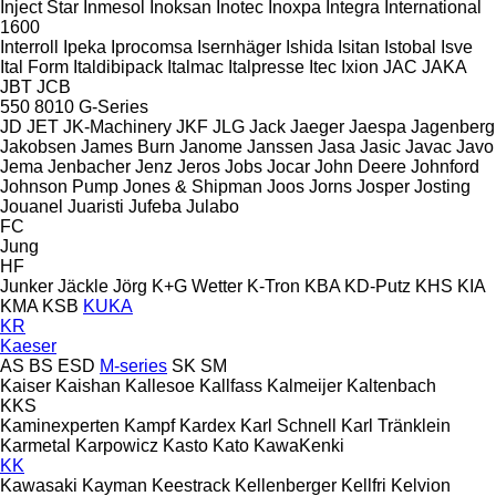
Inject Star
Inmesol
Inoksan
Inotec
Inoxpa
Integra
International
1600
Interroll
Ipeka
Iprocomsa
Isernhäger
Ishida
Isitan
Istobal
Isve
Ital Form
Italdibipack
Italmac
Italpresse
Itec
Ixion
JAC
JAKA
JBT
JCB
550
8010
G-Series
JD
JET
JK-Machinery
JKF
JLG
Jack
Jaeger
Jaespa
Jagenberg
Jakobsen
James Burn
Janome
Janssen
Jasa
Jasic
Javac
Javo
Jema
Jenbacher
Jenz
Jeros
Jobs
Jocar
John Deere
Johnford
Johnson Pump
Jones & Shipman
Joos
Jorns
Josper
Josting
Jouanel
Juaristi
Jufeba
Julabo
FC
Jung
HF
Junker
Jäckle
Jörg
K+G Wetter
K-Tron
KBA
KD-Putz
KHS
KIA
KMA
KSB
KUKA
KR
Kaeser
AS
BS
ESD
M-series
SK
SM
Kaiser
Kaishan
Kallesoe
Kallfass
Kalmeijer
Kaltenbach
KKS
Kaminexperten
Kampf
Kardex
Karl Schnell
Karl Tränklein
Karmetal
Karpowicz
Kasto
Kato
KawaKenki
KK
Kawasaki
Kayman
Keestrack
Kellenberger
Kellfri
Kelvion