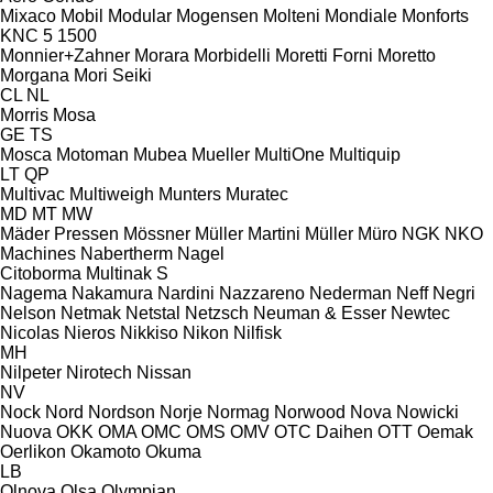
Mixaco
Mobil
Modular
Mogensen
Molteni
Mondiale
Monforts
KNC 5 1500
Monnier+Zahner
Morara
Morbidelli
Moretti Forni
Moretto
Morgana
Mori Seiki
CL
NL
Morris
Mosa
GE
TS
Mosca
Motoman
Mubea
Mueller
MultiOne
Multiquip
LT
QP
Multivac
Multiweigh
Munters
Muratec
MD
MT
MW
Mäder Pressen
Mössner
Müller Martini
Müller
Müro
NGK
NKO
Machines
Nabertherm
Nagel
Citoborma
Multinak S
Nagema
Nakamura
Nardini
Nazzareno
Nederman
Neff
Negri
Nelson
Netmak
Netstal
Netzsch
Neuman & Esser
Newtec
Nicolas
Nieros
Nikkiso
Nikon
Nilfisk
MH
Nilpeter
Nirotech
Nissan
NV
Nock
Nord
Nordson
Norje
Normag
Norwood
Nova
Nowicki
Nuova
OKK
OMA
OMC
OMS
OMV
OTC Daihen
OTT
Oemak
Oerlikon
Okamoto
Okuma
LB
Olnova
Olsa
Olympian