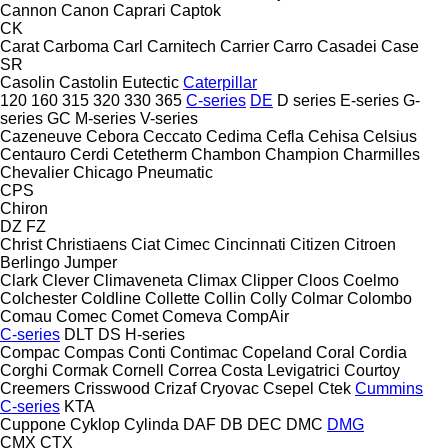
Cannon
Canon
Caprari
Captok
CK
Carat
Carboma
Carl
Carnitech
Carrier
Carro
Casadei
Case
SR
Casolin
Castolin Eutectic
Caterpillar
120
160
315
320
330
365
C-series
DE
D series
E-series
G-
series
GC
M-series
V-series
Cazeneuve
Cebora
Ceccato
Cedima
Cefla
Cehisa
Celsius
Centauro
Cerdi
Cetetherm
Chambon
Champion
Charmilles
Chevalier
Chicago Pneumatic
CPS
Chiron
DZ
FZ
Christ
Christiaens
Ciat
Cimec
Cincinnati
Citizen
Citroen
Berlingo
Jumper
Clark
Clever
Climaveneta
Climax
Clipper
Cloos
Coelmo
Colchester
Coldline
Collette
Collin
Colly
Colmar
Colombo
Comau
Comec
Comet
Comeva
CompAir
C-series
DLT
DS
H-series
Compac
Compas
Conti
Contimac
Copeland
Coral
Cordia
Corghi
Cormak
Cornell
Correa
Costa Levigatrici
Courtoy
Creemers
Crisswood
Crizaf
Cryovac
Csepel
Ctek
Cummins
C-series
KTA
Cuppone
Cyklop
Cylinda
DAF
DB
DEC
DMC
DMG
CMX
CTX