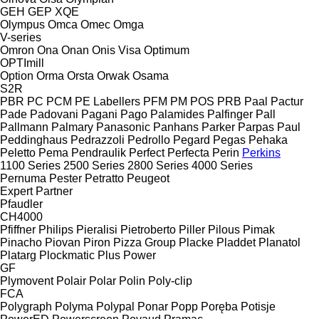
GEH
GEP
XQE
Olympus
Omca
Omec
Omga
V-series
Omron
Ona
Onan
Onis Visa
Optimum
OPTImill
Option
Orma
Orsta
Orwak
Osama
S2R
PBR
PC
PCM
PE Labellers
PFM
PM
POS
PRB
Paal
Pactur
Pade
Padovani
Pagani
Pago
Palamides
Palfinger
Pall
Pallmann
Palmary
Panasonic
Panhans
Parker
Parpas
Paul
Peddinghaus
Pedrazzoli
Pedrollo
Pegard
Pegas
Pehaka
Peletto
Pema
Pendraulik
Perfect
Perfecta
Perin
Perkins
1100 Series
2500 Series
2800 Series
4000 Series
Pernuma
Pester
Petratto
Peugeot
Expert
Partner
Pfaudler
CH4000
Pfiffner
Philips
Pieralisi
Pietroberto
Piller
Pilous
Pimak
Pinacho
Piovan
Piron
Pizza Group
Placke
Pladdet
Planatol
Platarg
Plockmatic
Plus Power
GF
Plymovent
Polair
Polar
Polin
Poly-clip
FCA
Polygraph
Polyma
Polypal
Ponar
Popp
Poręba
Potisje