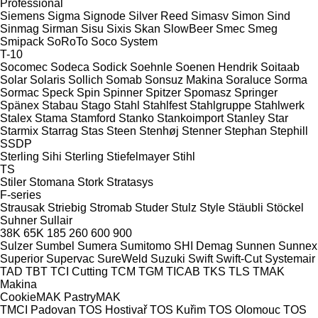
Professional
Siemens
Sigma
Signode
Silver Reed
Simasv
Simon
Sind
Sinmag
Sirman
Sisu
Sixis
Skan
SlowBeer
Smec
Smeg
Smipack
SoRoTo
Soco System
T-10
Socomec
Sodeca
Sodick
Soehnle
Soenen Hendrik
Soitaab
Solar
Solaris
Sollich
Somab
Sonsuz Makina
Soraluce
Sorma
Sormac
Speck
Spin
Spinner
Spitzer
Spomasz
Springer
Spänex
Stabau
Stago
Stahl
Stahlfest
Stahlgruppe
Stahlwerk
Stalex
Stama
Stamford
Stanko
Stankoimport
Stanley
Star
Starmix
Starrag
Stas
Steen
Stenhøj
Stenner
Stephan
Stephill
SSDP
Sterling Sihi
Sterling
Stiefelmayer
Stihl
TS
Stiler
Stomana
Stork
Stratasys
F-series
Strausak
Striebig
Stromab
Studer
Stulz
Style
Stäubli
Stöckel
Suhner
Sullair
38K
65K
185
260
600
900
Sulzer
Sumbel
Sumera
Sumitomo SHI Demag
Sunnen
Sunnex
Superior
Supervac
SureWeld
Suzuki
Swift
Swift-Cut
Systemair
TAD
TBT
TCI Cutting
TCM
TGM
TICAB
TKS
TLS
TMAK
Makina
CookieMAK
PastryMAK
TMCI Padovan
TOS Hostivař
TOS Kuřim
TOS Olomouc
TOS