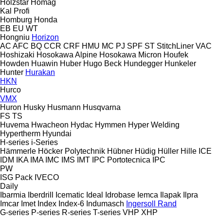
Holzstar
Homag
Kal
Profi
Homburg
Honda
EB
EU
WT
Hongniu
Horizon
AC
AFC
BQ
CCR
CRF
HMU
MC
PJ
SPF
ST
StitchLiner
VAC
Hoshizaki
Hosokawa Alpine
Hosokawa Micron
Houfek
Howden
Huawin
Huber
Hugo Beck
Hundegger
Hunkeler
Hunter
Hurakan
HKN
Hurco
VMX
Huron
Husky
Husmann
Husqvarna
FS
TS
Huvema
Hwacheon
Hydac
Hymmen
Hyper Welding
Hypertherm
Hyundai
H-series
i-Series
Hämmerle
Höcker Polytechnik
Hübner
Hüdig
Hüller Hille
ICE
IDM
IKA
IMA
IMC
IMS
IMT
IPC Portotecnica
IPC
PW
ISG Pack
IVECO
Daily
Ibarmia
Iberdrill
Icematic
Ideal
Idrobase
Iemca
Ilapak
Ilpra
Imcar
Imet
Index
Index-6
Indumasch
Ingersoll Rand
G-series
P-series
R-series
T-series
VHP
XHP