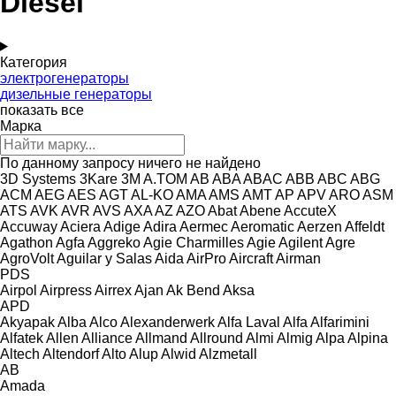
Diesel
Категория
электрогенераторы
дизельные генераторы
показать все
Марка
По данному запросу ничего не найдено
3D Systems
3Kare
3M
A.TOM
AB
ABA
ABAC
ABB
ABC
ABG
ACM
AEG
AES
AGT
AL-KO
AMA
AMS
AMT
AP
APV
ARO
ASM
ATS
AVK
AVR
AVS
AXA
AZ
AZO
Abat
Abene
AccuteX
Accuway
Aciera
Adige
Adira
Aermec
Aeromatic
Aerzen
Affeldt
Agathon
Agfa
Aggreko
Agie Charmilles
Agie
Agilent
Agre
AgroVolt
Aguilar y Salas
Aida
AirPro
Aircraft
Airman
PDS
Airpol
Airpress
Airrex
Ajan
Ak Bend
Aksa
APD
Akyapak
Alba
Alco
Alexanderwerk
Alfa Laval
Alfa
Alfarimini
Alfatek
Allen
Alliance
Allmand
Allround
Almi
Almig
Alpa
Alpina
Altech
Altendorf
Alto
Alup
Alwid
Alzmetall
AB
Amada