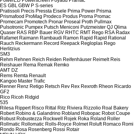
PowerED
Powerscreen
Poyaud
Pramac
ES
GBL
GBW
P
S-series
Pratissoli
Precis
Pressta Eisele
Prima Power
Prisma
Prismafood
ProMag
Prodeco
Produs
Proma
Promac
Promecam
Promotech
Pronar
Proseal
Proth
Pullmax
Pulsotronic
Pumpex
Putsch Meniconi
Putzmeister
QJ
Qlima
Quaser
RAS
RBP Bauer
RGV
RHTC
RMT Rego
RSA
Radax
Rafamet
Raimann
Rambaudi
Ramon
Rapid
Rapid
Rational
Rauch
Reckermann
Record
Reepack
Regloplas
Rego
Herlitzius
SM3
Rehm
Rehnen
Reich
Reiden
Reifenhäuser
Reimelt
Reis
Reishauer
Rema
Remak
Remko
AMT
DZ
Rems
Remta
Renault
Kangoo
Master
Trafic
Renner
Renz
Retigo
Retsch
Rev
Rex
Rexroth
Rheon
Ricardo
GF2
Rico
Ricoh
Ridgid
535
Rilesa
Rippert
Risco
Rittal
Ritz
Riviera
Rizzolio
Roal Bakery
Robert
Robino & Galandrino
Robland
Robopac
Robot Coupe
Robust
Robustezza
Rockwell
Rojek
Roka
Roland
Roller
Rollmatic
Rollomatic
Rolls-Royce
Rolmet
Roluft
Romaco
Romi
Rondo
Rosa
Rosenberg
Rossi
Rotair