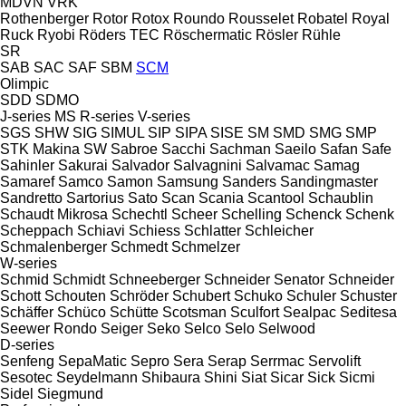
MDVN
VRK
Rothenberger
Rotor
Rotox
Roundo
Rousselet Robatel
Royal
Ruck
Ryobi
Röders TEC
Röschermatic
Rösler
Rühle
SR
SAB
SAC
SAF
SBM
SCM
Olimpic
SDD
SDMO
J-series
MS
R-series
V-series
SGS
SHW
SIG
SIMUL
SIP
SIPA
SISE
SM
SMD
SMG
SMP
STK Makina
SW
Sabroe
Sacchi
Sachman
Saeilo
Safan
Safe
Sahinler
Sakurai
Salvador
Salvagnini
Salvamac
Samag
Samaref
Samco
Samon
Samsung
Sanders
Sandingmaster
Sandretto
Sartorius
Sato
Scan
Scania
Scantool
Schaublin
Schaudt Mikrosa
Schechtl
Scheer
Schelling
Schenck
Schenk
Scheppach
Schiavi
Schiess
Schlatter
Schleicher
Schmalenberger
Schmedt
Schmelzer
W-series
Schmid
Schmidt
Schneeberger
Schneider Senator
Schneider
Schott
Schouten
Schröder
Schubert
Schuko
Schuler
Schuster
Schäffer
Schüco
Schütte
Scotsman
Sculfort
Sealpac
Seditesa
Seewer Rondo
Seiger
Seko
Selco
Selo
Selwood
D-series
Senfeng
SepaMatic
Sepro
Sera
Serap
Serrmac
Servolift
Sesotec
Seydelmann
Shibaura
Shini
Siat
Sicar
Sick
Sicmi
Sidel
Siegmund