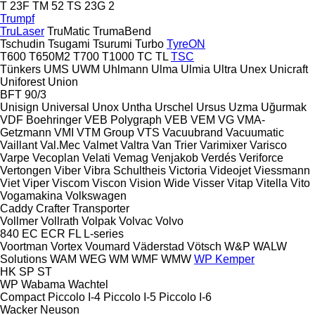
T 23F
TM 52
TS 23G 2
Trumpf
TruLaser
TruMatic
TrumaBend
Tschudin
Tsugami
Tsurumi
Turbo
TyreON
T600
T650M2
T700
T1000
TC
TL
TSC
Tünkers
UMS
UWM
Uhlmann
Ulma
Ulmia
Ultra
Unex
Unicraft
Uniforest
Union
BFT 90/3
Unisign
Universal
Unox
Untha
Urschel
Ursus
Uzma
Uğurmak
VDF Boehringer
VEB Polygraph
VEB
VEM
VG
VMA-
Getzmann
VMI
VTM Group
VTS
Vacuubrand
Vacuumatic
Vaillant
Val.Mec
Valmet
Valtra
Van Trier
Varimixer
Varisco
Varpe
Vecoplan
Velati
Vemag
Venjakob
Verdés
Veriforce
Vertongen
Viber
Vibra Schultheis
Victoria
Videojet
Viessmann
Viet
Viper
Viscom
Viscon
Vision Wide
Visser
Vitap
Vitella
Vito
Vogamakina
Volkswagen
Caddy
Crafter
Transporter
Vollmer
Vollrath
Volpak
Volvac
Volvo
840
EC
ECR
FL
L-series
Voortman
Vortex
Voumard
Väderstad
Vötsch
W&P
WALW
Solutions
WAM
WEG
WM
WMF
WMW
WP Kemper
HK
SP
ST
WP
Wabama
Wachtel
Compact
Piccolo I-4
Piccolo I-5
Piccolo I-6
Wacker Neuson