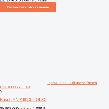
Делайте это вместе с нами!
Разместить объявление
промышленный насос Busch
RN0160D56IQLXX
5
Busch RN0160D56IQLXX
95 980 KGS
950 €
≈ 1 098 $