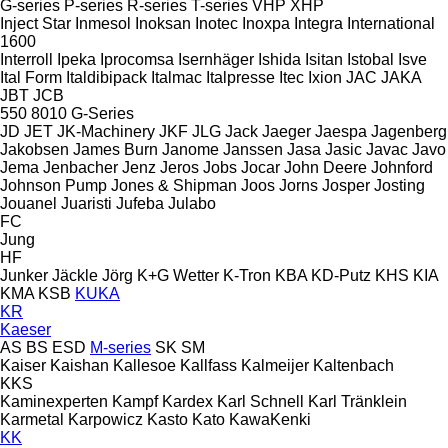
G-series
P-series
R-series
T-series
VHP
XHP
Inject Star
Inmesol
Inoksan
Inotec
Inoxpa
Integra
International
1600
Interroll
Ipeka
Iprocomsa
Isernhäger
Ishida
Isitan
Istobal
Isve
Ital Form
Italdibipack
Italmac
Italpresse
Itec
Ixion
JAC
JAKA
JBT
JCB
550
8010
G-Series
JD
JET
JK-Machinery
JKF
JLG
Jack
Jaeger
Jaespa
Jagenberg
Jakobsen
James Burn
Janome
Janssen
Jasa
Jasic
Javac
Javo
Jema
Jenbacher
Jenz
Jeros
Jobs
Jocar
John Deere
Johnford
Johnson Pump
Jones & Shipman
Joos
Jorns
Josper
Josting
Jouanel
Juaristi
Jufeba
Julabo
FC
Jung
HF
Junker
Jäckle
Jörg
K+G Wetter
K-Tron
KBA
KD-Putz
KHS
KIA
KMA
KSB
KUKA
KR
Kaeser
AS
BS
ESD
M-series
SK
SM
Kaiser
Kaishan
Kallesoe
Kallfass
Kalmeijer
Kaltenbach
KKS
Kaminexperten
Kampf
Kardex
Karl Schnell
Karl Tränklein
Karmetal
Karpowicz
Kasto
Kato
KawaKenki
KK