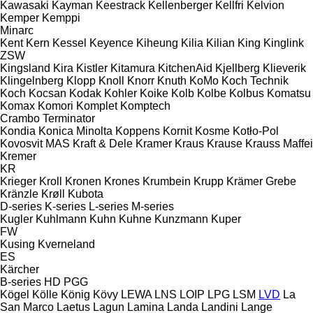
Kawasaki
Kayman
Keestrack
Kellenberger
Kellfri
Kelvion
Kemper
Kemppi
Minarc
Kent
Kern
Kessel
Keyence
Kiheung
Kilia
Kilian
King
Kinglink
ZSW
Kingsland
Kira
Kistler
Kitamura
KitchenAid
Kjellberg
Klieverik
Klingelnberg
Klopp
Knoll
Knorr
Knuth
KoMo
Koch Technik
Koch
Kocsan
Kodak
Kohler
Koike
Kolb
Kolbe
Kolbus
Komatsu
Komax
Komori
Komplet
Komptech
Crambo
Terminator
Kondia
Konica Minolta
Koppens
Kornit
Kosme
Kotło-Pol
Kovosvit MAS
Kraft & Dele
Kramer
Kraus
Krause
Krauss Maffei
Kremer
KR
Krieger
Kroll
Kronen
Krones
Krumbein
Krupp
Krämer Grebe
Kränzle
Krøll
Kubota
D-series
K-series
L-series
M-series
Kugler
Kuhlmann
Kuhn
Kuhne
Kunzmann
Kuper
FW
Kusing
Kverneland
ES
Kärcher
B-series
HD
PGG
Kögel
Kölle
König
Kövy
LEWA
LNS
LOIP
LPG
LSM
LVD
La
San Marco
Laetus
Lagun
Lamina
Landa
Landini
Lange