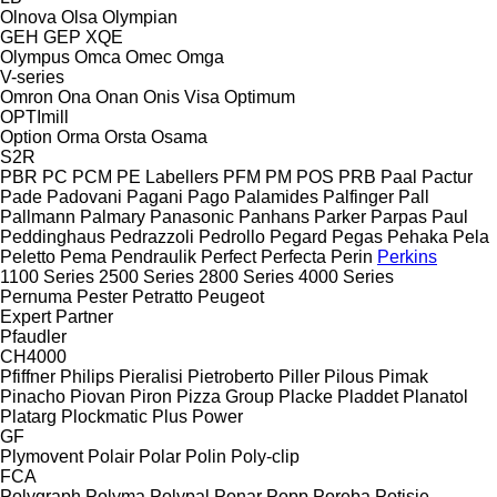
Olnova
Olsa
Olympian
GEH
GEP
XQE
Olympus
Omca
Omec
Omga
V-series
Omron
Ona
Onan
Onis Visa
Optimum
OPTImill
Option
Orma
Orsta
Osama
S2R
PBR
PC
PCM
PE Labellers
PFM
PM
POS
PRB
Paal
Pactur
Pade
Padovani
Pagani
Pago
Palamides
Palfinger
Pall
Pallmann
Palmary
Panasonic
Panhans
Parker
Parpas
Paul
Peddinghaus
Pedrazzoli
Pedrollo
Pegard
Pegas
Pehaka
Pela
Peletto
Pema
Pendraulik
Perfect
Perfecta
Perin
Perkins
1100 Series
2500 Series
2800 Series
4000 Series
Pernuma
Pester
Petratto
Peugeot
Expert
Partner
Pfaudler
CH4000
Pfiffner
Philips
Pieralisi
Pietroberto
Piller
Pilous
Pimak
Pinacho
Piovan
Piron
Pizza Group
Placke
Pladdet
Planatol
Platarg
Plockmatic
Plus Power
GF
Plymovent
Polair
Polar
Polin
Poly-clip
FCA
Polygraph
Polyma
Polypal
Ponar
Popp
Poręba
Potisje