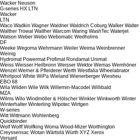
Wacker Neuson
G-series
HX
LTN
Wacker
LTN
Waco
Wadkin
Wagner
Waldner
Waldrich Coburg
Walker
Walter
Walther Trowal
Walther
Warcom
Waring
WashTec
Waterjet
Watson
Weber
Webo
Webomatic
Wedholms
DF
Weeke
Wegoma
Wehrmann
Weiler
Weima
Weinbrenner
Weinig
Hydromat
Powermat
Profimat
Rondamat
Unimat
Weiss
Weisser Heilbronn
Weisser
Wektor
Wemas
Wemhöner
Wenzel
Werner & Pfleiderer
Werth
Westfalia
Wheelabrator
Whirlpool
White
WiPa
Wieland
Wienerberger
Wiesheu
EBO 68
Wila
Wilden
Wile
Wilk
Willemin-Macodel
Willibald
MZA
Wilms
Wilo
Windmöller & Hölscher
Winkler
Winkworth
Winter
Winterhalter
Winterling
Wipotec
Wirtgen
W-series
Witt
Wittmann
Wohlenberg
Quickbinder
Wolf
Wolff
Wolfking
Woma
Wood-Mizer
Worthington
Creyssensac
Wotan
Wärtsilä
Würth
XYZ
Xerox
Versant