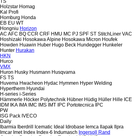
TS
Holzstar
Homag
Kal
Profi
Homburg
Honda
EB
EU
WT
Hongniu
Horizon
AC
AFC
BQ
CCR
CRF
HMU
MC
PJ
SPF
ST
StitchLiner
VAC
Hoshizaki
Hosokawa Alpine
Hosokawa Micron
Houfek
Howden
Huawin
Huber
Hugo Beck
Hundegger
Hunkeler
Hunter
Hurakan
HKN
Hurco
VMX
Huron
Husky
Husmann
Husqvarna
FS
TS
Huvema
Hwacheon
Hydac
Hymmen
Hyper Welding
Hypertherm
Hyundai
H-series
i-Series
Hämmerle
Höcker Polytechnik
Hübner
Hüdig
Hüller Hille
ICE
IDM
IKA
IMA
IMC
IMS
IMT
IPC Portotecnica
IPC
PW
ISG Pack
IVECO
Daily
Ibarmia
Iberdrill
Icematic
Ideal
Idrobase
Iemca
Ilapak
Ilpra
Imcar
Imet
Index
Index-6
Indumasch
Ingersoll Rand