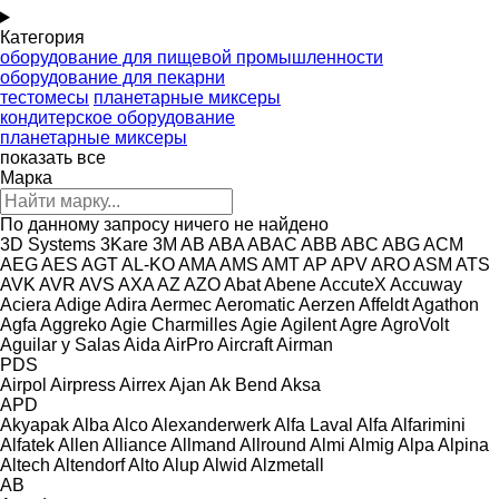
Категория
оборудование для пищевой промышленности
оборудование для пекарни
тестомесы
планетарные миксеры
кондитерское оборудование
планетарные миксеры
показать все
Марка
По данному запросу ничего не найдено
3D Systems
3Kare
3M
AB
ABA
ABAC
ABB
ABC
ABG
ACM
AEG
AES
AGT
AL-KO
AMA
AMS
AMT
AP
APV
ARO
ASM
ATS
AVK
AVR
AVS
AXA
AZ
AZO
Abat
Abene
AccuteX
Accuway
Aciera
Adige
Adira
Aermec
Aeromatic
Aerzen
Affeldt
Agathon
Agfa
Aggreko
Agie Charmilles
Agie
Agilent
Agre
AgroVolt
Aguilar y Salas
Aida
AirPro
Aircraft
Airman
PDS
Airpol
Airpress
Airrex
Ajan
Ak Bend
Aksa
APD
Akyapak
Alba
Alco
Alexanderwerk
Alfa Laval
Alfa
Alfarimini
Alfatek
Allen
Alliance
Allmand
Allround
Almi
Almig
Alpa
Alpina
Altech
Altendorf
Alto
Alup
Alwid
Alzmetall
AB