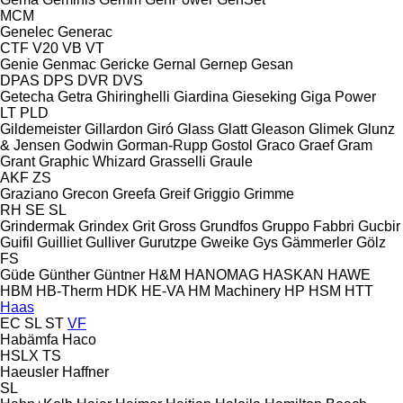
MCM
Genelec
Generac
CTF
V20
VB
VT
Genie
Genmac
Gericke
Gernal
Gernep
Gesan
DPAS
DPS
DVR
DVS
Getecha
Getra
Ghiringhelli
Giardina
Gieseking
Giga Power
LT
PLD
Gildemeister
Gillardon
Giró
Glass
Glatt
Gleason
Glimek
Glunz
& Jensen
Godwin
Gorman-Rupp
Gostol
Graco
Graef
Gram
Grant
Graphic Whizard
Grasselli
Graule
AKF
ZS
Graziano
Grecon
Greefa
Greif
Griggio
Grimme
RH
SE
SL
Grindermak
Grindex
Grit
Gross
Grundfos
Gruppo Fabbri
Gucbir
Guifil
Guilliet
Gulliver
Gurutzpe
Gweike
Gys
Gämmerler
Gölz
FS
Güde
Günther
Güntner
H&M
HANOMAG
HASKAN
HAWE
HBM
HB‑Therm
HDK
HE-VA
HM Machinery
HP
HSM
HTT
Haas
EC
SL
ST
VF
Habämfa
Haco
HSLX
TS
Haeusler
Haffner
SL