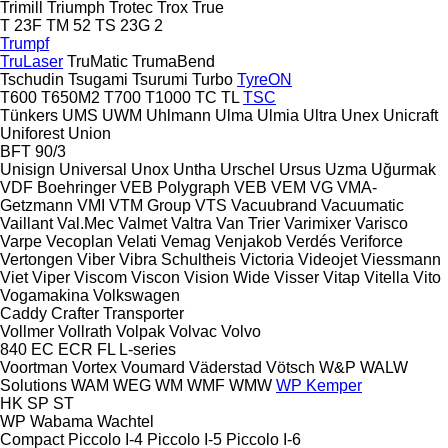
Trimill
Triumph
Trotec
Trox
True
T 23F
TM 52
TS 23G 2
Trumpf
TruLaser
TruMatic
TrumaBend
Tschudin
Tsugami
Tsurumi
Turbo
TyreON
T600
T650M2
T700
T1000
TC
TL
TSC
Tünkers
UMS
UWM
Uhlmann
Ulma
Ulmia
Ultra
Unex
Unicraft
Uniforest
Union
BFT 90/3
Unisign
Universal
Unox
Untha
Urschel
Ursus
Uzma
Uğurmak
VDF Boehringer
VEB Polygraph
VEB
VEM
VG
VMA-
Getzmann
VMI
VTM Group
VTS
Vacuubrand
Vacuumatic
Vaillant
Val.Mec
Valmet
Valtra
Van Trier
Varimixer
Varisco
Varpe
Vecoplan
Velati
Vemag
Venjakob
Verdés
Veriforce
Vertongen
Viber
Vibra Schultheis
Victoria
Videojet
Viessmann
Viet
Viper
Viscom
Viscon
Vision Wide
Visser
Vitap
Vitella
Vito
Vogamakina
Volkswagen
Caddy
Crafter
Transporter
Vollmer
Vollrath
Volpak
Volvac
Volvo
840
EC
ECR
FL
L-series
Voortman
Vortex
Voumard
Väderstad
Vötsch
W&P
WALW
Solutions
WAM
WEG
WM
WMF
WMW
WP Kemper
HK
SP
ST
WP
Wabama
Wachtel
Compact
Piccolo I-4
Piccolo I-5
Piccolo I-6