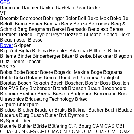
GFS
Baumann
Baumer
Baykal
Baytekin
Bear
Becker
VT
Becomix
Beerepoot
Behringer
Beier
Beil
Beka-Mak
Beko
Bell
Belotti
Bema
Benier
Bentsai
Beny
Benza
Bercomex
Berg &
Schmid
Berg
Bergmann
Berkel
Bernardo
Bertolaso
Bertos
Bertuetti
Betico
Beyeler
Beyer
Bezzera
Bi-Matic
Bianco
Bickel
Biegemaster
Biesse
Rover
Skipper
Big Red
Biglia
Bijlsma Hercules
Bilanciai
Billhöfer
Billion
Biltema
Binder
Binderberger
Bitzer
Bizerba
Blackmer
Blagdon
Blitz
Blohm
Bobcat
533
PA
Bobst
Bode
Bodor
Boere
Bogazici Makina
Boge
Bograma
Bohle
Boku
Bolarus
Bomar
Bombled
Bominox
Bonfiglioli
Boratas
Bosch Rexroth
Bosch
Boschert
Bosfor
Boss
Bostitch
Bot RVS
Boy
Brabender
Brandt
Branson
Braun
Bredenoord
Brehmer
Breitner
Brema
Breston
Bridgeport
Brinkmann
Brio
Ultrasonics
Briquetting Technology
Britec
Airpure
Britecpure
Brodpol
Brother
Bruderer
Bruks
Brückner
Bucher
Buchi
Budde
Buderus
Burg
Busch
Butler
BvL
Bystronic
BySprint Fiber
Bäuerle
Bühler
Bürkle
Bütfering
C.P. Bourg
CAM
CAS
CBI
CEIA
CEJN
CFS
CFT
CMA
CMB
CMC
CME
CMS
CMT
CMZ