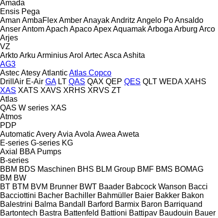
Amada
Ensis
Pega
Aman
AmbaFlex
Amber
Anayak
Andritz
Angelo Po
Ansaldo
Anser
Antom
Apach
Apaco
Apex
Aquamak
Arboga
Arburg
Arco
Arjes
VZ
Arkto
Arku
Arminius
Arol
Artec
Asca
Ashita
AG3
Astec
Atesy
Atlantic
Atlas Copco
DrillAir
E-Air
GA
LT
QAS
QAX
QEP
QES
QLT
WEDA
XAHS
XAS
XATS
XAVS
XRHS
XRVS
ZT
Atlas
QAS
W series
XAS
Atmos
PDP
Automatic
Avery
Avia
Avola
Awea
Aweta
E-series
G-series
KG
Axial
BBA Pumps
B-series
BBM
BDS Maschinen
BHS
BLM Group
BMF
BMS
BOMAG
BM
BW
BT
BTM
BVM Brunner
BWT
Baader
Babcock Wanson
Bacci
Bacciottini
Bacher
Bachiller
Bahmüller
Baier
Bakker
Bakon
Balestrini
Balma
Bandall
Barford
Barmix
Baron
Barriquand
Bartontech
Bastra
Battenfeld
Battioni
Battipav
Baudouin
Bauer