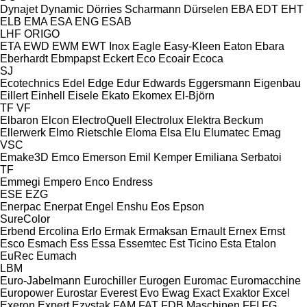
Dynajet
Dynamic
Dörries Scharmann
Dürselen
EBA
EDT
EHT
ELB
EMA
ESA ENG
ESAB
LHF
ORIGO
ETA
EWD
EWM
EWT Inox
Eagle
Easy-Kleen
Eaton
Ebara
Eberhardt
Ebmpapst
Eckert
Eco
Ecoair
Ecoca
SJ
Ecotechnics
Edel
Edge
Edur
Edwards
Eggersmann
Eigenbau
Eillert
Einhell
Eisele
Ekato
Ekomex
El-Björn
TF
VF
Elbaron
Elcon
ElectroQuell
Electrolux
Elektra Beckum
Ellerwerk
Elmo Rietschle
Eloma
Elsa
Elu
Elumatec
Emag
VSC
Emake3D
Emco
Emerson
Emil Kemper
Emiliana Serbatoi
TF
Emmegi
Empero
Enco
Endress
ESE
EZG
Enerpac
Enerpat
Engel
Enshu
Eos
Epson
SureColor
Erbend
Ercolina
Erlo
Ermak
Ermaksan
Ernault
Ernex
Ernst
Esco
Esmach
Ess
Essa
Essemtec
Est Ticino
Esta
Etalon
EuRec
Eumach
LBM
Euro-Jabelmann
Eurochiller
Eurogen
Euromac
Euromacchine
Europower
Eurostar
Everest
Evo
Ewag
Exact
Exaktor
Excel
Exeron
Expert
Ezystak
FAM
FAT
FDB Maschinen
FFI
FG