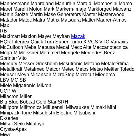
Mannesmann
Manroland
Manurhin
Maraldi
Marchesini
Marco
Marel
Marelli Motori
Mark
Markem-Imaje
Markforged
Marsanz
Martin Stolze
Martin
Mase Generators
Master
Masterwood
Matador
Matec
Matra
Matrix
Matsuura
Mattei
Maurer-Atmos
Max
RB
Maximart
Maxion
Mayer
Mayfran
Mazak
HQR
Integrex
Quick Turn
Super Turbo X
VCS
VTC
Variaxis
McCulloch
Meba
Mebusa
Mecal
Mecc Alte
Meccanotecnica
Mega-M
Meissner
Memmert
Mengele
Mercedes-Benz
Sprinter
Vito
Mercury
Messer Griesheim
Mesutronic
Metabo
Metalcértima
Metallkraft
Metalmec
Metcor
Metec
Metos
Metso
Mettler Toledo
Meuser
Meyn
Micansan
MicroStep
Microcut
Miedema
LBV
MC
SB
Miele
Migatronic
Mikron
UCP
WF
Milacron
Miller
Big Blue
Bobcat
Gold Star
SRH
Millipore
Milltronics
Millutensil
Milwaukee
Mimaki
Mini
Minipack-Torre
Mitsubishi Electric
Mitsubishi
D-series
Mitsui Seiki
Mitutoyo
Crysta-Apex
Miwe