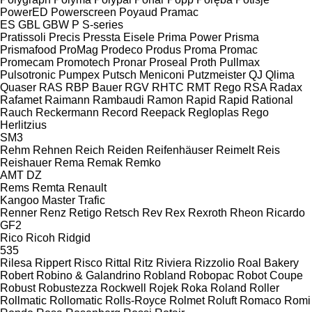
PowerED
Powerscreen
Poyaud
Pramac
ES
GBL
GBW
P
S-series
Pratissoli
Precis
Pressta Eisele
Prima Power
Prisma
Prismafood
ProMag
Prodeco
Produs
Proma
Promac
Promecam
Promotech
Pronar
Proseal
Proth
Pullmax
Pulsotronic
Pumpex
Putsch Meniconi
Putzmeister
QJ
Qlima
Quaser
RAS
RBP Bauer
RGV
RHTC
RMT Rego
RSA
Radax
Rafamet
Raimann
Rambaudi
Ramon
Rapid
Rapid
Rational
Rauch
Reckermann
Record
Reepack
Regloplas
Rego
Herlitzius
SM3
Rehm
Rehnen
Reich
Reiden
Reifenhäuser
Reimelt
Reis
Reishauer
Rema
Remak
Remko
AMT
DZ
Rems
Remta
Renault
Kangoo
Master
Trafic
Renner
Renz
Retigo
Retsch
Rev
Rex
Rexroth
Rheon
Ricardo
GF2
Rico
Ricoh
Ridgid
535
Rilesa
Rippert
Risco
Rittal
Ritz
Riviera
Rizzolio
Roal Bakery
Robert
Robino & Galandrino
Robland
Robopac
Robot Coupe
Robust
Robustezza
Rockwell
Rojek
Roka
Roland
Roller
Rollmatic
Rollomatic
Rolls-Royce
Rolmet
Roluft
Romaco
Romi