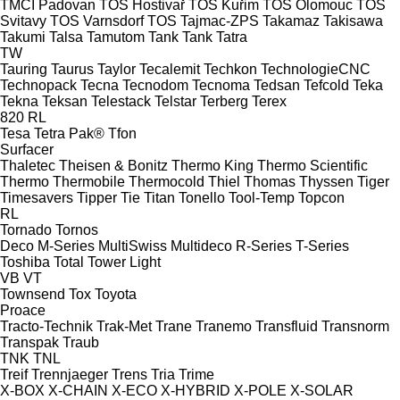
TMCI Padovan
TOS Hostivař
TOS Kuřim
TOS Olomouc
TOS
Svitavy
TOS Varnsdorf
TOS
Tajmac-ZPS
Takamaz
Takisawa
Takumi
Talsa
Tamutom
Tank
Tank
Tatra
TW
Tauring
Taurus
Taylor
Tecalemit
Techkon
TechnologieCNC
Technopack
Tecna
Tecnodom
Tecnoma
Tedsan
Tefcold
Teka
Tekna
Teksan
Telestack
Telstar
Terberg
Terex
820
RL
Tesa
Tetra Pak®
Tfon
Surfacer
Thaletec
Theisen & Bonitz
Thermo King
Thermo Scientific
Thermo
Thermobile
Thermocold
Thiel
Thomas
Thyssen
Tiger
Timesavers
Tipper Tie
Titan
Tonello
Tool-Temp
Topcon
RL
Tornado
Tornos
Deco
M-Series
MultiSwiss
Multideco
R-Series
T-Series
Toshiba
Total
Tower Light
VB
VT
Townsend
Tox
Toyota
Proace
Tracto-Technik
Trak-Met
Trane
Tranemo
Transfluid
Transnorm
Transpak
Traub
TNK
TNL
Treif
Trennjaeger
Trens
Tria
Trime
X-BOX
X-CHAIN
X-ECO
X-HYBRID
X-POLE
X-SOLAR