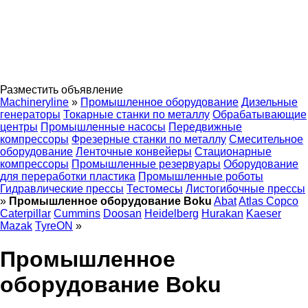
Разместить объявление
Machineryline
»
Промышленное оборудование
Дизельные
генераторы
Токарные станки по металлу
Обрабатывающие
центры
Промышленные насосы
Передвижные
компрессоры
Фрезерные станки по металлу
Смесительное
оборудование
Ленточные конвейеры
Стационарные
компрессоры
Промышленные резервуары
Оборудование
для переработки пластика
Промышленные роботы
Гидравлические прессы
Тестомесы
Листогибочные прессы
»
Промышленное оборудование Boku
Abat
Atlas Copco
Caterpillar
Cummins
Doosan
Heidelberg
Hurakan
Kaeser
Mazak
TyreON
»
Промышленное
оборудование Boku