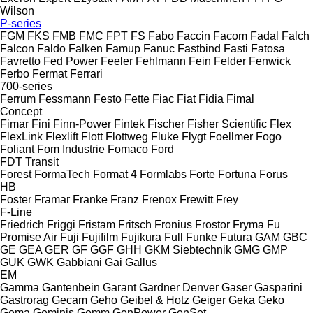
Wilson
P-series
FGM
FKS
FMB
FMC
FPT
FS
Fabo
Faccin
Facom
Fadal
Falch
Falcon
Faldo
Falken
Famup
Fanuc
Fastbind
Fasti
Fatosa
Favretto
Fed Power
Feeler
Fehlmann
Fein
Felder
Fenwick
Ferbo
Fermat
Ferrari
700-series
Ferrum
Fessmann
Festo
Fette
Fiac
Fiat
Fidia
Fimal
Concept
Fimar
Fini
Finn-Power
Fintek
Fischer
Fisher Scientific
Flex
FlexLink
Flexlift
Flott
Flottweg
Fluke
Flygt
Foellmer
Fogo
Foliant
Fom Industrie
Fomaco
Ford
FDT
Transit
Forest
FormaTech
Format 4
Formlabs
Forte
Fortuna
Forus
HB
Foster
Framar
Franke
Franz
Frenox
Frewitt
Frey
F-Line
Friedrich
Friggi
Fristam
Fritsch
Fronius
Frostor
Fryma
Fu
Promise Air
Fuji
Fujifilm
Fujikura
Full
Funke
Futura
GAM
GBC
GE
GEA
GER
GF
GGF
GHH
GKM Siebtechnik
GMG
GMP
GUK
GWK
Gabbiani
Gai
Gallus
EM
Gamma
Gantenbein
Garant
Gardner Denver
Gaser
Gasparini
Gastrorag
Gecam
Geho
Geibel & Hotz
Geiger
Geka
Geko
Gema
Geminis
Gemm
GenPower
GenSet