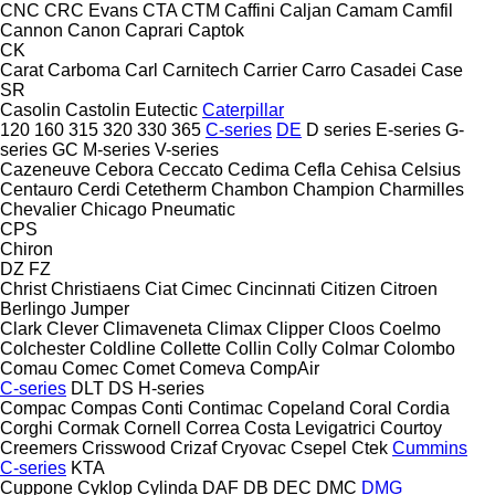
CNC
CRC Evans
CTA
CTM
Caffini
Caljan
Camam
Camfil
Cannon
Canon
Caprari
Captok
CK
Carat
Carboma
Carl
Carnitech
Carrier
Carro
Casadei
Case
SR
Casolin
Castolin Eutectic
Caterpillar
120
160
315
320
330
365
C-series
DE
D series
E-series
G-
series
GC
M-series
V-series
Cazeneuve
Cebora
Ceccato
Cedima
Cefla
Cehisa
Celsius
Centauro
Cerdi
Cetetherm
Chambon
Champion
Charmilles
Chevalier
Chicago Pneumatic
CPS
Chiron
DZ
FZ
Christ
Christiaens
Ciat
Cimec
Cincinnati
Citizen
Citroen
Berlingo
Jumper
Clark
Clever
Climaveneta
Climax
Clipper
Cloos
Coelmo
Colchester
Coldline
Collette
Collin
Colly
Colmar
Colombo
Comau
Comec
Comet
Comeva
CompAir
C-series
DLT
DS
H-series
Compac
Compas
Conti
Contimac
Copeland
Coral
Cordia
Corghi
Cormak
Cornell
Correa
Costa Levigatrici
Courtoy
Creemers
Crisswood
Crizaf
Cryovac
Csepel
Ctek
Cummins
C-series
KTA
Cuppone
Cyklop
Cylinda
DAF
DB
DEC
DMC
DMG