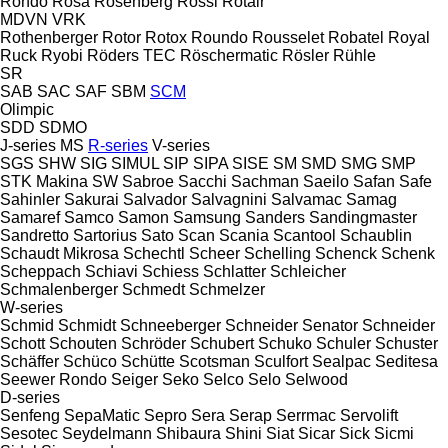
Rondo
Rosa
Rosenberg
Rossi
Rotair
MDVN
VRK
Rothenberger
Rotor
Rotox
Roundo
Rousselet Robatel
Royal
Ruck
Ryobi
Röders TEC
Röschermatic
Rösler
Rühle
SR
SAB
SAC
SAF
SBM
SCM
Olimpic
SDD
SDMO
J-series
MS
R-series
V-series
SGS
SHW
SIG
SIMUL
SIP
SIPA
SISE
SM
SMD
SMG
SMP
STK Makina
SW
Sabroe
Sacchi
Sachman
Saeilo
Safan
Safe
Sahinler
Sakurai
Salvador
Salvagnini
Salvamac
Samag
Samaref
Samco
Samon
Samsung
Sanders
Sandingmaster
Sandretto
Sartorius
Sato
Scan
Scania
Scantool
Schaublin
Schaudt Mikrosa
Schechtl
Scheer
Schelling
Schenck
Schenk
Scheppach
Schiavi
Schiess
Schlatter
Schleicher
Schmalenberger
Schmedt
Schmelzer
W-series
Schmid
Schmidt
Schneeberger
Schneider Senator
Schneider
Schott
Schouten
Schröder
Schubert
Schuko
Schuler
Schuster
Schäffer
Schüco
Schütte
Scotsman
Sculfort
Sealpac
Seditesa
Seewer Rondo
Seiger
Seko
Selco
Selo
Selwood
D-series
Senfeng
SepaMatic
Sepro
Sera
Serap
Serrmac
Servolift
Sesotec
Seydelmann
Shibaura
Shini
Siat
Sicar
Sick
Sicmi