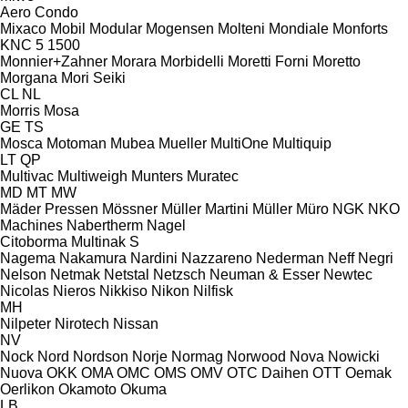
Aero
Condo
Mixaco
Mobil
Modular
Mogensen
Molteni
Mondiale
Monforts
KNC 5 1500
Monnier+Zahner
Morara
Morbidelli
Moretti Forni
Moretto
Morgana
Mori Seiki
CL
NL
Morris
Mosa
GE
TS
Mosca
Motoman
Mubea
Mueller
MultiOne
Multiquip
LT
QP
Multivac
Multiweigh
Munters
Muratec
MD
MT
MW
Mäder Pressen
Mössner
Müller Martini
Müller
Müro
NGK
NKO
Machines
Nabertherm
Nagel
Citoborma
Multinak S
Nagema
Nakamura
Nardini
Nazzareno
Nederman
Neff
Negri
Nelson
Netmak
Netstal
Netzsch
Neuman & Esser
Newtec
Nicolas
Nieros
Nikkiso
Nikon
Nilfisk
MH
Nilpeter
Nirotech
Nissan
NV
Nock
Nord
Nordson
Norje
Normag
Norwood
Nova
Nowicki
Nuova
OKK
OMA
OMC
OMS
OMV
OTC Daihen
OTT
Oemak
Oerlikon
Okamoto
Okuma
LB