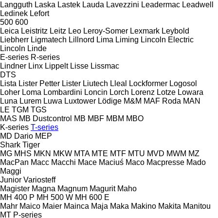
Langguth
Laska
Lastek
Lauda
Lavezzini
Leadermac
Leadwell
Ledinek
Lefort
500
600
Leica
Leistritz
Leitz
Leo
Leroy-Somer
Lexmark
Leybold
Liebherr
Ligmatech
Lillnord
Lima
Liming
Lincoln Electric
Lincoln
Linde
E-series
R-series
Lindner
Linx
Lippelt
Lisse
Lissmac
DTS
Lista
Lister Petter
Lister
Liutech
Lleal
Lockformer
Logosol
Loher
Loma
Lombardini
Loncin
Lorch
Lorenz
Lotze
Lowara
Luna
Lurem
Luwa
Luxtower
Lödige
M&M
MAF Roda
MAN
LE
TGM
TGS
MAS
MB Dustcontrol
MB
MBF
MBM
MBO
K-series
T-series
MD Dario
MEP
Shark
Tiger
MG
MHS
MKN
MKW
MTA
MTE
MTF
MTU
MVD
MWM
MZ
MacPan
Macc
Macchi
Mace
Maciuś
Maco
Macpresse
Mado
Maggi
Junior
Variosteff
Magister
Magna
Magnum
Magurit
Maho
MH 400 P
MH 500 W
MH 600 E
Mahr
Maico
Maier
Mainca
Maja
Maka
Makino
Makita
Manitou
MT
P-series