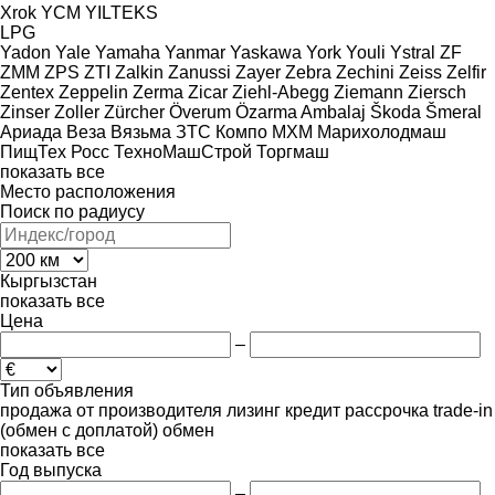
Xrok
YCM
YILTEKS
LPG
Yadon
Yale
Yamaha
Yanmar
Yaskawa
York
Youli
Ystral
ZF
ZMM
ZPS
ZTI
Zalkin
Zanussi
Zayer
Zebra
Zechini
Zeiss
Zelfir
Zentex
Zeppelin
Zerma
Zicar
Ziehl-Abegg
Ziemann
Ziersch
Zinser
Zoller
Zürcher
Överum
Özarma Ambalaj
Škoda
Šmeral
Ариада
Веза
Вязьма
ЗТС
Компо
МХМ
Марихолодмаш
ПищТех
Росс
ТехноМашСтрой
Торгмаш
показать все
Место расположения
Поиск по радиусу
Кыргызстан
показать все
Цена
–
Тип объявления
продажа
от производителя
лизинг
кредит
рассрочка
trade-in
(обмен с доплатой)
обмен
показать все
Год выпуска
–