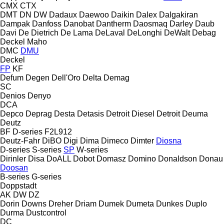
CMX
CTX
DMT
DN
DW
Dadaux
Daewoo
Daikin
Dalex
Dalgakiran
Dampak
Danfoss
Danobat
Dantherm
Daosmaq
Darley
Daub
Davi
De Dietrich
De Lama
DeLaval
DeLonghi
DeWalt
Debag
Deckel Maho
DMC
DMU
Deckel
FP
KF
Defum
Degen
Dell'Oro
Delta
Demag
SC
Denios
Denyo
DCA
Depco
Deprag
Desta
Detasis
Detroit Diesel
Detroit
Deuma
Deutz
BF
D-series
F2L912
Deutz-Fahr
DiBO
Digi
Dima
Dimeco
Dimter
Diosna
D-series
S-series
SP
W-series
Dirinler
Disa
DoALL
Dobot
Domasz
Domino
Donaldson
Donau
Doosan
B-series
G-series
Doppstadt
AK
DW
DZ
Dorin
Downs
Dreher
Driam
Dumek
Dumeta
Dunkes
Duplo
Durma
Dustcontrol
DC