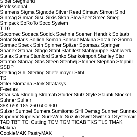
Sidel
Siegmund
Professional
Siemens
Sigma
Signode
Silver Reed
Simasv
Simon
Sind
Sinmag
Sirman
Sisu
Sixis
Skan
SlowBeer
Smec
Smeg
Smipack
SoRoTo
Soco System
T-10
Socomec
Sodeca
Sodick
Soehnle
Soenen Hendrik
Soitaab
Solar
Solaris
Sollich
Somab
Sonsuz Makina
Soraluce
Sorma
Sormac
Speck
Spin
Spinner
Spitzer
Spomasz
Springer
Spänex
Stabau
Stago
Stahl
Stahlfest
Stahlgruppe
Stahlwerk
Stalex
Stama
Stamford
Stanko
Stankoimport
Stanley
Star
Starmix
Starrag
Stas
Steen
Stenhøj
Stenner
Stephan
Stephill
SSDP
Sterling Sihi
Sterling
Stiefelmayer
Stihl
TS
Stiler
Stomana
Stork
Stratasys
F-series
Strausak
Striebig
Stromab
Studer
Stulz
Style
Stäubli
Stöckel
Suhner
Sullair
38K
65K
185
260
600
900
Sulzer
Sumbel
Sumera
Sumitomo SHI Demag
Sunnen
Sunnex
Superior
Supervac
SureWeld
Suzuki
Swift
Swift-Cut
Systemair
TAD
TBT
TCI Cutting
TCM
TGM
TICAB
TKS
TLS
TMAK
Makina
CookieMAK
PastryMAK