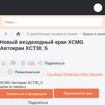
Строительная техника в лизинг
Краны в лизи
Новый вездеходный кран XCMG
Автокран XCT30_S
PDF
Поделиться
Пожаловаться
Facebook
WhatsApp
Viber
Telegram
XCMG Автокран XCT30_S
цена по запросу
Перезвоните мне
Связаться с продавцом
Поделиться