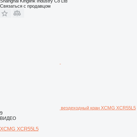
Shanghai Kinglink Industry Co Ltd
Связаться с продавцом
вездеходный кран XCMG XCR55L5
9
ВИДЕО
XCMG XCR55L5