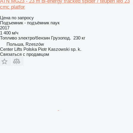
ATN MG23 - 23 m bi-energy tracked spider / teupen leo 23
cmc platfor
Цена по запросу
Подъемник - подъёмник паук
2017
1 400 м/ч
Топливо
электро/бензин
Грузопод.
230 кг
Польша, Rzeszów
Center Lifts Polska Piotr Kaszowski sp. k.
Связаться с продавцом