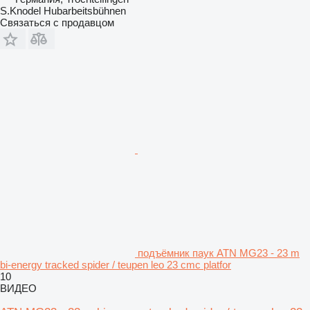
S.Knodel Hubarbeitsbühnen
Связаться с продавцом
подъёмник паук ATN MG23 - 23 m
bi-energy tracked spider / teupen leo 23 cmc platfor
10
ВИДЕО