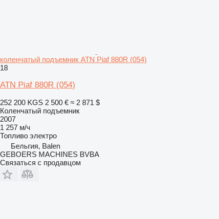
коленчатый подъемник ATN Piaf 880R (054)
18
ATN Piaf 880R (054)
252 200 KGS
2 500 €
≈ 2 871 $
Коленчатый подъемник
2007
1 257 м/ч
Топливо
электро
Бельгия, Balen
GEBOERS MACHINES BVBA
Связаться с продавцом