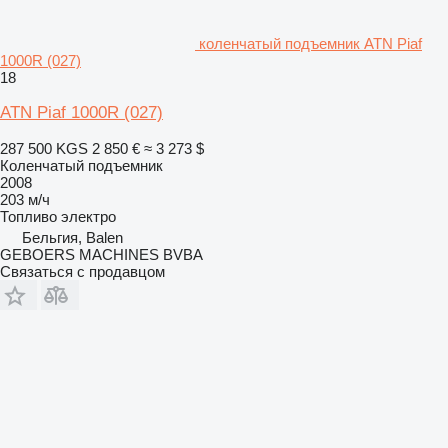
коленчатый подъемник ATN Piaf
1000R (027)
18
ATN Piaf 1000R (027)
287 500 KGS
2 850 €
≈ 3 273 $
Коленчатый подъемник
2008
203 м/ч
Топливо
электро
Бельгия, Balen
GEBOERS MACHINES BVBA
Связаться с продавцом