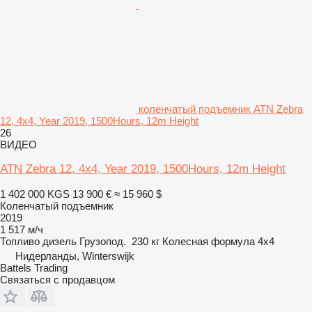
коленчатый подъемник ATN Zebra
12, 4x4, Year 2019, 1500Hours, 12m Height
26
ВИДЕО
ATN Zebra 12, 4x4, Year 2019, 1500Hours, 12m Height
1 402 000 KGS
13 900 €
≈ 15 960 $
Коленчатый подъемник
2019
1 517 м/ч
Топливо
дизель
Грузопод.
230 кг
Колесная формула
4x4
Нидерланды, Winterswijk
Battels Trading
Связаться с продавцом