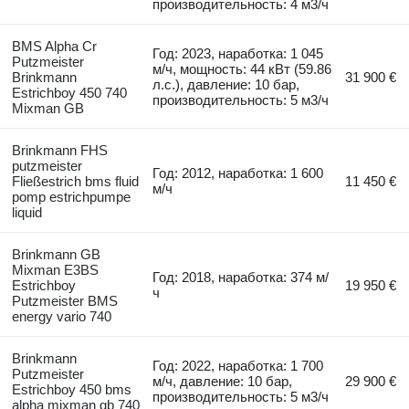
производительность: 4 м3/ч
BMS Alpha Cr
Год: 2023, наработка: 1 045
Putzmeister
м/ч, мощность: 44 кВт (59.86
Brinkmann
31 900 €
л.с.), давление: 10 бар,
Estrichboy 450 740
производительность: 5 м3/ч
Mixman GB
Brinkmann FHS
putzmeister
Год: 2012, наработка: 1 600
Fließestrich bms fluid
11 450 €
м/ч
pomp estrichpumpe
liquid
Brinkmann GB
Mixman E3BS
Год: 2018, наработка: 374 м/
Estrichboy
19 950 €
ч
Putzmeister BMS
energy vario 740
Brinkmann
Год: 2022, наработка: 1 700
Putzmeister
м/ч, давление: 10 бар,
29 900 €
Estrichboy 450 bms
производительность: 5 м3/ч
alpha mixman gb 740