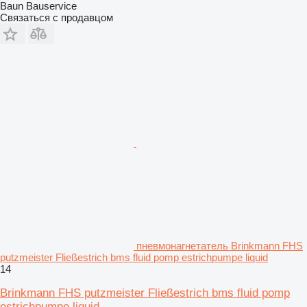
Baun Bauservice
Связаться с продавцом
пневмонагнетатель Brinkmann FHS
putzmeister Fließestrich bms fluid pomp estrichpumpe liquid
14
Brinkmann FHS putzmeister Fließestrich bms fluid pomp
estrichpumpe liquid