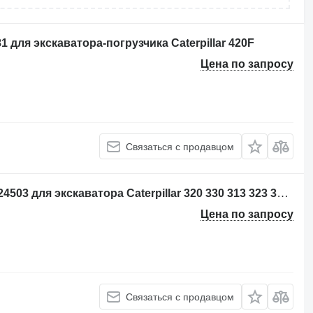
1 для экскаватора-погрузчика Caterpillar 420F
Цена по запросу
Связаться с продавцом
Квик-каплер Caterpillar 5212395 - 2824503 для экскаватора Caterpillar 320 330 313 323 333 315 326 M314 M315 311D 312D 314D 320E 312E 314E 324E 329E 330F 311F 313F 323F 315F 326F 312D2 313D2 320GC 313GC 313GX 315GC M313-07 M314-07
Цена по запросу
Связаться с продавцом