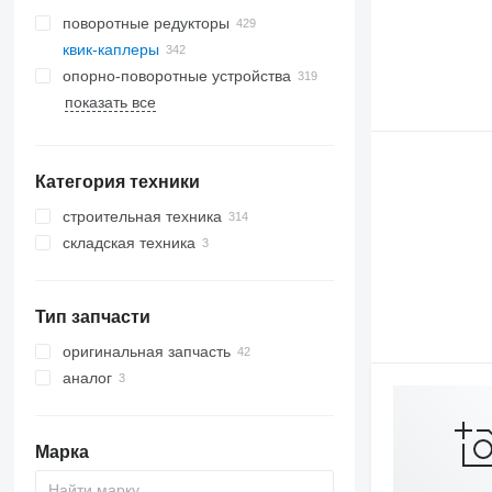
поворотные редукторы
квик-каплеры
опорно-поворотные устройства
показать все
Категория техники
строительная техника
складская техника
экскаваторы
дорожно-строительная техника
вилочные погрузчики
мини-экскаваторы
техника для земляных работ
экскаваторы-погрузчики
асфальтоукладчики
телескопические погрузчики
Тип запчасти
строительные погрузчики
бульдозеры
другая спецтехника
грейдеры
мини-погрузчики
оригинальная запчасть
мини-погрузчики гусеничные
аналог
фронтальные погрузчики
Марка