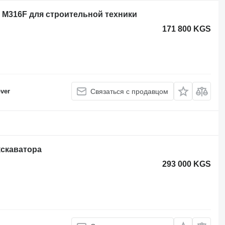
r, M316F для строительной техники
171 800 KGS
ver
Связаться с продавцом
кскаватора
293 000 KGS