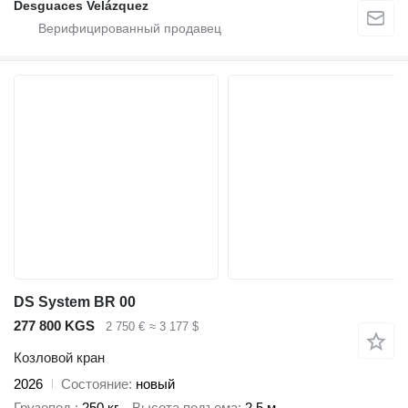
Desguaces Velázquez
DS System BR 00
277 800 KGS
2 750 €
≈ 3 177 $
Козловой кран
2026
Состояние
новый
Грузопод.
250 кг
Высота подъема
2,5 м