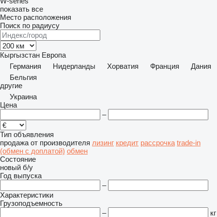
W-series
показать все
Место расположения
Поиск по радиусу
Кыргызстан
Европа
Германия
Нидерланды
Хорватия
Франция
Дания
Бельгия
другие
Украина
Цена
–
Тип объявления
продажа
от производителя
лизинг
кредит
рассрочка
trade-in
(обмен с доплатой)
обмен
Состояние
новый
б/у
Год выпуска
–
Характеристики
Грузоподъемность
–
кг