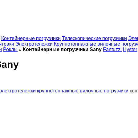
Контейнерные погрузчики
Телескопические погрузчики
Эле
чтраки
Электротележки
Крупнотоннажные вилочные погруз
и
Роклы
»
Контейнерные погрузчики Sany
Fantuzzi
Hyster
Sany
электротележки
крупнотоннажные вилочные погрузчики
кон