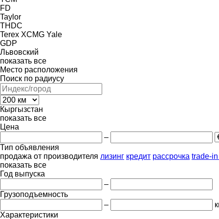
FD
Taylor
THDC
Terex
XCMG
Yale
GDP
Львовский
показать все
Место расположения
Поиск по радиусу
Кыргызстан
показать все
Цена
–
Тип объявления
продажа
от производителя
лизинг
кредит
рассрочка
trade-i
показать все
Год выпуска
–
Грузоподъемность
–
к
Характеристики