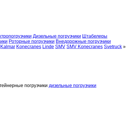
ктропогрузчики
Дизельные погрузчики
Штабелеры
чики
Роторные погрузчики
Внедорожные погрузчики
Kalmar
Konecranes
Linde
SMV
SMV Konecranes
Svetruck
»
тейнерные погрузчики
дизельные погрузчики