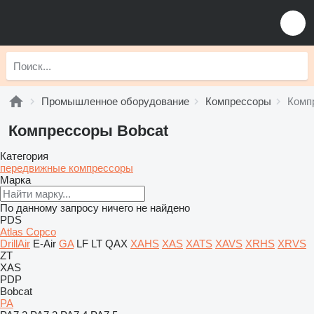
Промышленное оборудование
Компрессоры
Комп
Компрессоры Bobcat
Категория
передвижные компрессоры
Марка
По данному запросу ничего не найдено
PDS
Atlas Copco
DrillAir
E-Air
GA
LF
LT
QAX
XAHS
XAS
XATS
XAVS
XRHS
XRVS
ZT
XAS
PDP
Bobcat
PA