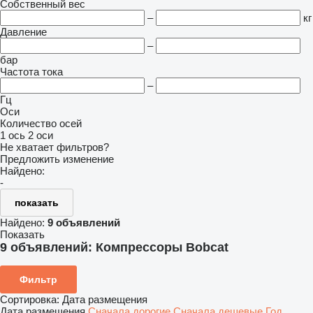
Собственный вес
–
кг
Давление
–
бар
Частота тока
–
Гц
Оси
Количество осей
1 ось
2 оси
Не хватает фильтров?
Предложить изменение
Найдено:
-
показать
Найдено:
9 объявлений
Показать
9 объявлений:
Компрессоры Bobcat
Фильтр
Сортировка
:
Дата размещения
Дата размещения
Сначала дорогие
Сначала дешевые
Год