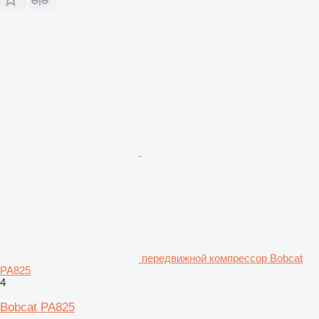
передвижной компрессор Bobcat
PA825
4
Bobcat PA825