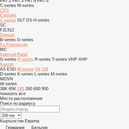
PA7.2
PA7.3
PA7.4
PA7.5
C-series
M-series
CPS
CompAir
C-series
DLT
DS
H-series
SC
F2L912
Doosan
B-series
G-series
Fu Promise Air
MC
Ingersoll Rand
G-series
P-series
R-series
T-series
VHP
XHP
Kaeser
AS
ESD
M-series
SK
SM
D-series
K-series
L-series
M-series
MDVN
W-series
38K
65K
185
260
600
900
показать все
Место расположения
Поиск по радиусу
Кыргызстан
Европа
Германия
Бельгия