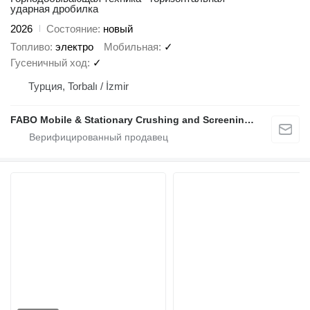
ударная дробилка
2026
Состояние
новый
Топливо
электро
Мобильная
✓
Гусеничный ход
✓
Турция, Torbalı / İzmir
FABO Mobile & Stationary Crushing and Screening Plants | Concrete Batching Plants Manufacturer