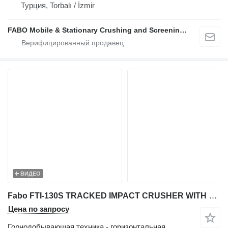
Турция, Torbalı / İzmir
FABO Mobile & Stationary Crushing and Screening Plants | Concrete Batching Plants Manufacturer
ВИДЕО
Fabo FTI-130S TRACKED IMPACT CRUSHER WITH POST SCREEN 450-500 TPH
Цена по запросу
Горнодобывающая техника - горизонтальная