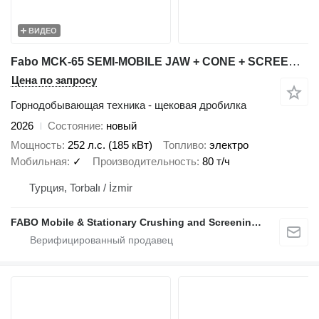
ВИДЕО
Fabo MCK-65 SEMI-MOBILE JAW + CONE + SCREEN | 60-100 TPH
Цена по запросу
Горнодобывающая техника - щековая дробилка
2026
Состояние
новый
Мощность
252 л.с. (185 кВт)
Топливо
электро
Мобильная
✓
Производительность
80 т/ч
Турция, Torbalı / İzmir
FABO Mobile & Stationary Crushing and Screening Plants | Concrete Batching Plants Manufacturer