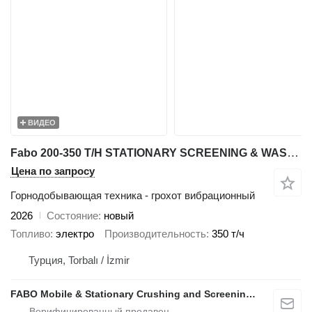
ВИДЕО
Fabo 200-350 T/H STATIONARY SCREENING & WASHING PLANT
Цена по запросу
Горнодобывающая техника - грохот вибрационный
2026
Состояние
новый
Топливо
электро
Производительность
350 т/ч
Турция, Torbalı / İzmir
FABO Mobile & Stationary Crushing and Screening Plants | Concrete Batching Plants Manufacturer