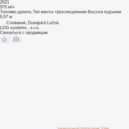
2021
975 м/ч
Топливо
дизель
Тип мачты
трехсекционная
Высота подъема
5,97 м
Словакия, Dunajská Lužná
LOG systems , s.r.o.
Связаться с продавцом
дизельный погрузчик Yale