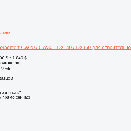
хники
erachtert CW20 / CW30 - DX140 / DX160 для строительно
00 €
≈ 1 849 $
квик-каплер
 Venlo
одавцом
 запчасть?
у прямо сейчас!
ть