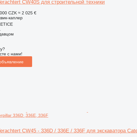
Verachtert CW40S для строительной техники
 000 CZK
≈ 2 025 €
квик-каплер
LETICE
.
одавцом
ку?
сте с нами!
 объявление
rpillar 336D ,336E, 336F
erachtert CW45 - 336D / 336E / 336F для экскаватора Cate