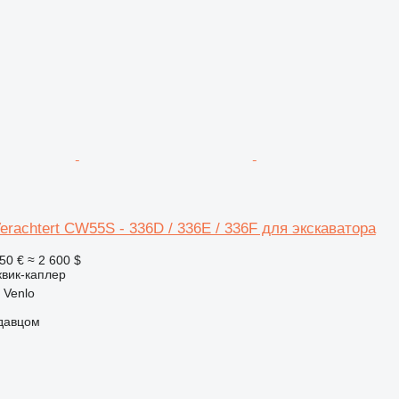
erachtert CW55S - 336D / 336E / 336F для экскаватора
50 €
≈ 2 600 $
квик-каплер
 Venlo
одавцом