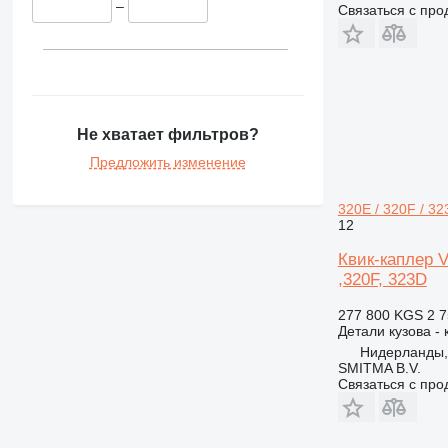
350
–
Связаться с пр
365
374
375
390
395
Не хватает фильтров?
416
Предложить изменение
420
422
320E / 320F / 32
424
12
426
Квик-каплер V
428
,320F, 323D
430
277 800 KGS
2 7
432
Детали кузова - 
434
Нидерланды,
438
SMITMA B.V.
Связаться с пр
444
525
906