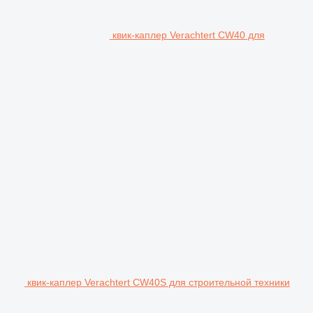
квик-каплер Verachtert CW40 для
квик-каплер Verachtert CW40S для строительной техники