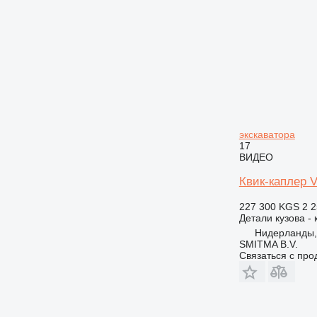
907
924
928
930
938
950
962
966
экскаватора
17
972
ВИДЕО
973
980
Квик-каплер V
982
227 300 KGS
2 2
988
Детали кузова - 
990
Нидерланды,
SMITMA B.V.
992
Связаться с пр
AP
CB
DE
D series