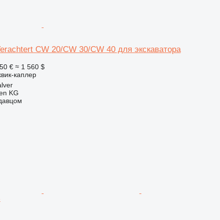
Verachtert CW 20/CW 30/CW 40 для экскаватора
50 €
≈ 1 560 $
квик-каплер
lver
gen KG
одавцом
3