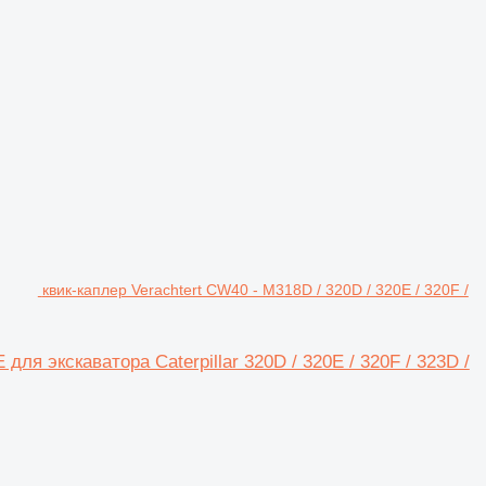
квик-каплер Verachtert CW40 - M318D / 320D / 320E / 320F /
 для экскаватора Caterpillar 320D / 320E / 320F / 323D /