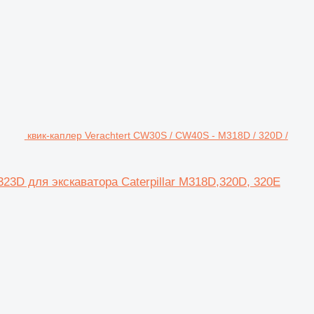
квик-каплер Verachtert CW30S / CW40S - M318D / 320D /
323D для экскаватора Caterpillar M318D,320D, 320E