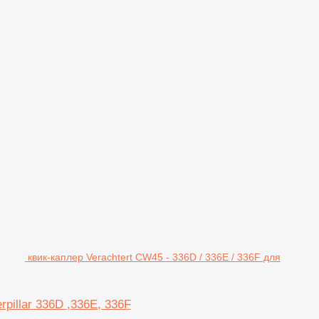
квик-каплер Verachtert CW45 - 336D / 336E / 336F для
rpillar 336D ,336E, 336F