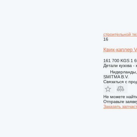
E-series
F-series
GC
GP
строительной те
IT
16
M-series
Квик-каплер V
MH
161 700 KGS
1 6
Детали кузова - 
Нидерланды,
SMITMA B.V.
Связаться с пр
Не можете найти
Отправьте заявк
Заказать запчас