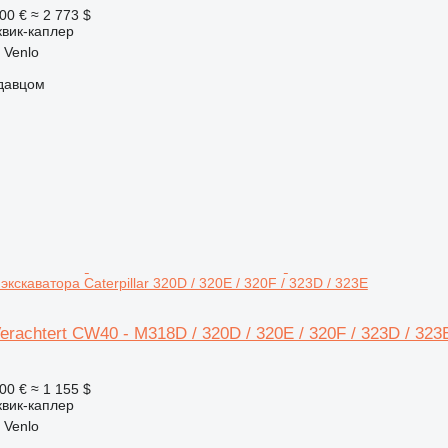
00 €
≈ 2 773 $
квик-каплер
 Venlo
одавцом
экскаватора Caterpillar 320D / 320E / 320F / 323D / 323E
rachtert CW40 - M318D / 320D / 320E / 320F / 323D / 323E
00 €
≈ 1 155 $
квик-каплер
 Venlo