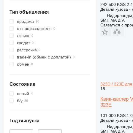
242 500 KGS
2 4
315
JS
Детали кузова - 
Тип объявления
316
JZ
Нидерланды,
SMITMA B.V.
317
продажа
Связаться с пр
318
от производителя
319
лизинг
320
кредит
321
рассрочка
322
trade-in (обмен с доплатой)
323
обмен
324
325
323D / 323E для 
Состояние
326
18
329
новый
Квик-каплер Ve
330
б/у
323E
336
340
101 000 KGS
1 0
Детали кузова - 
345
Год выпуска
Нидерланды,
349
SMITMA B.V.