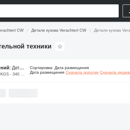
erachtert CW
Детали кузова Verachtert CW
Детали кузова Ver
ительной техники
ений:
Детали кузова Verachtert CW для строительной техники
Сортировка
:
Дата размещения
Дата размещения
Сначала дорогие
Сначала деше
S - 340 000 KGS