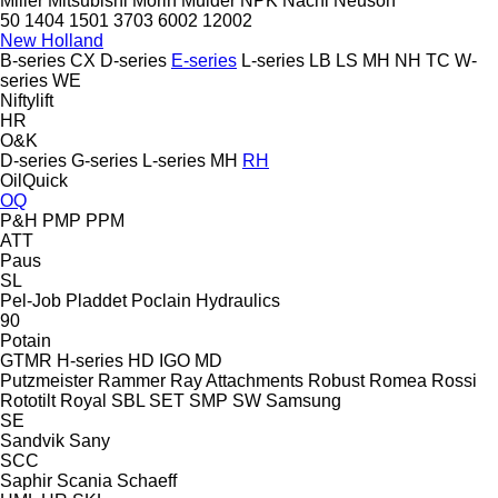
Miller
Mitsubishi
Morin
Mulder
NPK
Nachi
Neuson
50
1404
1501
3703
6002
12002
New Holland
B-series
CX
D-series
E-series
L-series
LB
LS
MH
NH
TC
W-
series
WE
Niftylift
HR
O&K
D-series
G-series
L-series
MH
RH
OilQuick
OQ
P&H
PMP
PPM
ATT
Paus
SL
Pel-Job
Pladdet
Poclain Hydraulics
90
Potain
GTMR
H-series
HD
IGO
MD
Putzmeister
Rammer
Ray Attachments
Robust
Romea
Rossi
Rototilt
Royal
SBL
SET
SMP
SW
Samsung
SE
Sandvik
Sany
SCC
Saphir
Scania
Schaeff