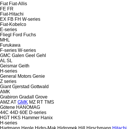
Fiat
Fiat-Allis
FE
FR
Fiat-Hitachi
EX
FB
FH
W-series
Fiat-Kobelco
E-series
Fliegl
Ford
Fuchs
MHL
Furukawa
F-series
W-series
GMC
Galen
Geel
Gehl
AL
SL
Geismar
Geith
H-series
General Motors
Genie
Z series
Giant
Gjerstad
Gottwald
AMK
Grabiron
Gradall
Grove
AMZ
AT
GMK
MZ
RT
TMS
Götene
HANOMAG
44C
44D
60E
D-series
HGT
HKS
Hammer
Hanix
H-series
Hartmann
Henle
Hidro-Mak
Hidromek
Hill
Hirschmann
Hitachi