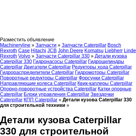
Разместить объявление
Machineryline
»
Запчасти
»
Запчасти Caterpillar
Bosch
Rexroth
Case
Hitachi
JCB
John Deere
Komatsu
Liebherr
Linde
Rexroth
Volvo
»
Запчасти Caterpillar 330
»
Детали кузова
Caterpillar 330
Гидронасосы Caterpillar
Гидроцилиндры
Caterpillar
Двигатели Caterpillar
Редукторы хода Caterpillar
Гидрораспределители Caterpillar
Гидромоторы Caterpillar
Поворотные редукторы Caterpillar
Форсунки Caterpillar
Направляющие колеса Caterpillar
Квик-каплеры Caterpillar
Опорно-поворотные устройства Caterpillar
Катки опорные
Caterpillar
Блоки управления Caterpillar
Звездочки
Caterpillar
КПП Caterpillar
»
Детали кузова Caterpillar 330
для строительной техники
»
Детали кузова Caterpillar
330 для строительной