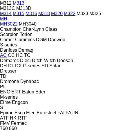
M312
M313
M313C
M313D
M314
M315
M316
M318
M320
M322
M323
M325
MH
MH3022
MH3040
Champion
Char-Lynn
Claas
Scorpion
Torion
Comer
Cummins
DGM
Daewoo
S-series
Danfoss
Demag
AC
CC
HC
TC
Demarec
Dieci
Ditch-Witch
Doosan
DH
DL
DX
G-series
SD
Solar
Dresser
TD
Dromone
Dynapac
PL
ENG
ERT
Eaton
Eder
M-series
Elme
Engcon
S
Epiroc
Esco
Etec
Eurosteel
FAI
FAUN
ATF
HK
RTF
FMV
Fermec
760
860