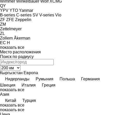
Wimmer
Winkelbauer
Wolf
XCMG
QY
YPV
YTO
Yanmar
B-series
C-series
SV
V-series
Vio
ZF
ZFE
Zeppelin
ZM
Zettelmeyer
ZL
Zollern
Åkerman
EC
H
показать все
Место расположения
Поиск по радиусу
Кыргызстан
Европа
Нидерланды
Румыния
Польша
Германия
Швеция
Италия
Греция
показать все
Азия
Китай
Турция
показать все
показать все
Цена