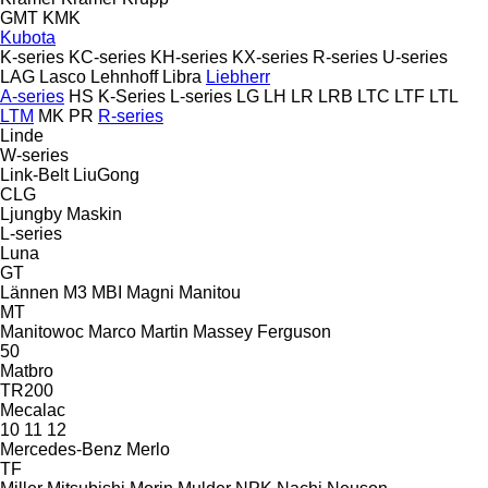
GMT
KMK
Kubota
K-series
KC-series
KH-series
KX-series
R-series
U-series
LAG
Lasco
Lehnhoff
Libra
Liebherr
A-series
HS
K-Series
L-series
LG
LH
LR
LRB
LTC
LTF
LTL
LTM
MK
PR
R-series
Linde
W-series
Link-Belt
LiuGong
CLG
Ljungby Maskin
L-series
Luna
GT
Lännen
M3
MBI
Magni
Manitou
MT
Manitowoc
Marco
Martin
Massey Ferguson
50
Matbro
TR200
Mecalac
10
11
12
Mercedes-Benz
Merlo
TF