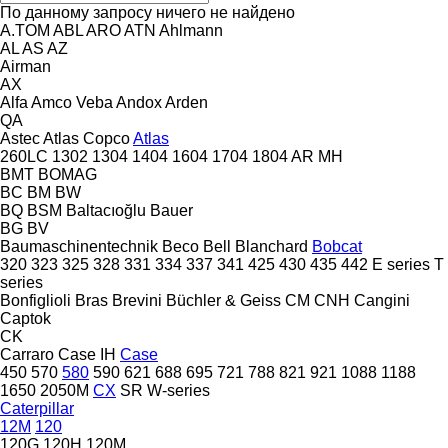
По данному запросу ничего не найдено
A.TOM
ABL
ARO
ATN
Ahlmann
AL
AS
AZ
Airman
AX
Alfa
Amco Veba
Andox
Arden
QA
Astec
Atlas Copco
Atlas
260LC
1302
1304
1404
1604
1704
1804
AR
MH
BMT
BOMAG
BC
BM
BW
BQ
BSM
Baltacıoğlu
Bauer
BG
BV
Baumaschinentechnik
Beco
Bell
Blanchard
Bobcat
320
323
325
328
331
334
337
341
425
430
435
442
E series
T
series
Bonfiglioli
Bras
Brevini
Büchler & Geiss
CM
CNH
Cangini
Captok
CK
Carraro
Case IH
Case
450
570
580
590
621
688
695
721
788
821
921
1088
1188
1650
2050M
CX
SR
W-series
Caterpillar
12M
120
120G
120H
120M