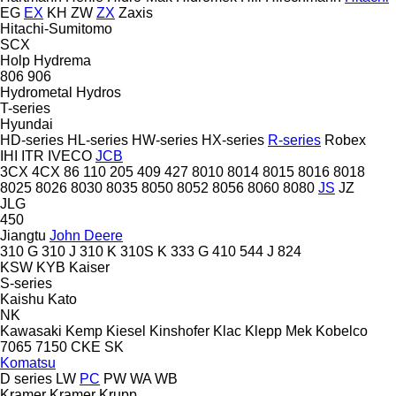
EG
EX
KH
ZW
ZX
Zaxis
Hitachi-Sumitomo
SCX
Holp
Hydrema
806
906
Hydrometal
Hydros
T-series
Hyundai
HD-series
HL-series
HW-series
HX-series
R-series
Robex
IHI
ITR
IVECO
JCB
3CX
4CX
86
110
205
409
427
8010
8014
8015
8016
8018
8025
8026
8030
8035
8050
8052
8056
8060
8080
JS
JZ
JLG
450
Jiangtu
John Deere
310 G
310 J
310 K
310S K
333 G
410
544 J
824
KSW
KYB
Kaiser
S-series
Kaishu
Kato
NK
Kawasaki
Kemp
Kiesel
Kinshofer
Klac
Klepp Mek
Kobelco
7065
7150
CKE
SK
Komatsu
D series
LW
PC
PW
WA
WB
Kramer
Kramer
Krupp