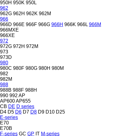
950H
950K
950L
962
962G
962H
962K
962M
966
966D
966E
966F
966G
966H
966K
966L
966M
966MXE
966XE
972
972G
972H
972M
973
973D
980
980C
980F
980G
980H
980M
982
982M
988
988B
988F
988H
990
992
AP
AP600
AP655
CB
DE
D series
D4
D5
D6
D7
D8
D9
D10
D25
E-series
E70
E70B
F-series
GC
GP
IT
M-series