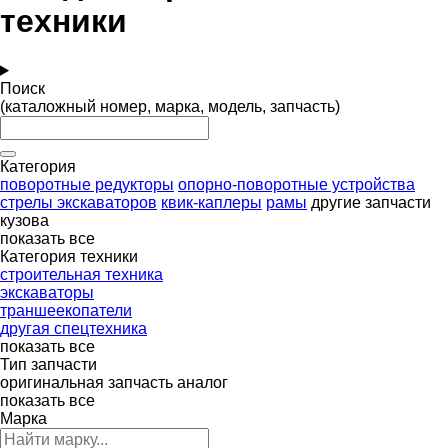
техники
Поиск
(каталожный номер, марка, модель, запчасть)
Категория
поворотные редукторы
опорно-поворотные устройства
стрелы экскаваторов
квик-каплеры
рамы
другие запчасти
кузова
показать все
Категория техники
строительная техника
экскаваторы
траншеекопатели
другая спецтехника
показать все
Тип запчасти
оригинальная запчасть
аналог
показать все
Марка