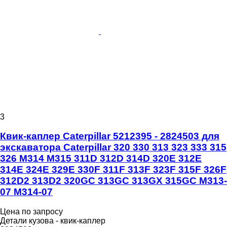
3
Квик-каплер Caterpillar 5212395 - 2824503 для
экскаватора Caterpillar 320 330 313 323 333 315
326 M314 M315 311D 312D 314D 320E 312E
314E 324E 329E 330F 311F 313F 323F 315F 326F
312D2 313D2 320GC 313GC 313GX 315GC M313-
07 M314-07
Цена по запросу
Детали кузова - квик-каплер