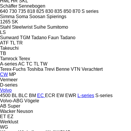
HML
HR
SKL
Schäffer
Sennebogen
640
730
735
818
825
830
835
850
870
S series
Simma
Soma
Soosan
Spierings
1265
SK
Stahl
Steelwrist
Suihe
Sumitomo
LS
Sunward
TGM
Tadano Faun
Tadano
ATF
TL
TR
Takeuchi
TB
Tamrock
Terex
A-series
AC
TC
TL
TW
Terex-Fuchs
Toshiba
Trevi Benne
VTN
Verachtert
CW
MP
Vermeer
D-series
Volvo
4500
BL
BLC
BM
EC
ECR
EW
EWR
L-series
S-series
Volvo-ABG
Vögele
AB
Super
Wacker Neuson
ET
EZ
Werklust
WG