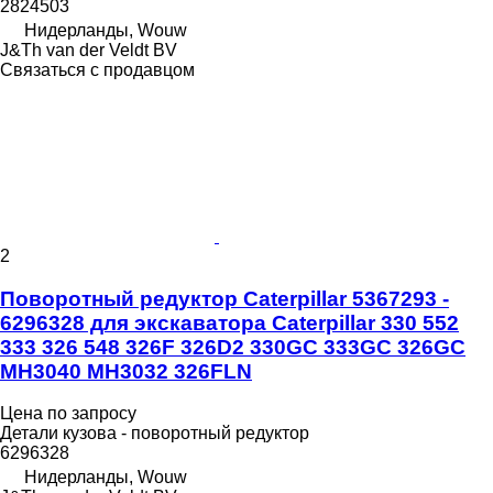
2824503
Нидерланды, Wouw
J&Th van der Veldt BV
Связаться с продавцом
2
Поворотный редуктор Caterpillar 5367293 -
6296328 для экскаватора Caterpillar 330 552
333 326 548 326F 326D2 330GC 333GC 326GC
MH3040 MH3032 326FLN
Цена по запросу
Детали кузова - поворотный редуктор
6296328
Нидерланды, Wouw