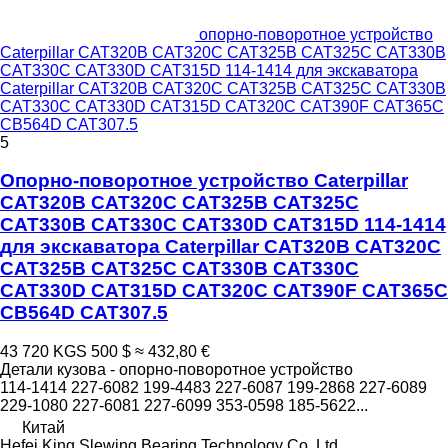
опорно-поворотное устройство
Caterpillar CAT320B CAT320C CAT325B CAT325C CAT330B
CAT330C CAT330D CAT315D 114-1414 для экскаватора
Caterpillar CAT320B CAT320C CAT325B CAT325C CAT330B
CAT330C CAT330D CAT315D CAT320C CAT390F CAT365C
CB564D CAT307.5
5
Опорно-поворотное устройство Caterpillar
CAT320B CAT320C CAT325B CAT325C
CAT330B CAT330C CAT330D CAT315D 114-1414
для экскаватора Caterpillar CAT320B CAT320C
CAT325B CAT325C CAT330B CAT330C
CAT330D CAT315D CAT320C CAT390F CAT365C
CB564D CAT307.5
43 720 KGS
500 $
≈ 432,80 €
Детали кузова - опорно-поворотное устройство
114-1414 227-6082 199-4483 227-6087 199-2868 227-6089
229-1080 227-6081 227-6099 353-0598 185-5622...
Китай
Hefei King Slewing Bearing Technology Co.,Ltd