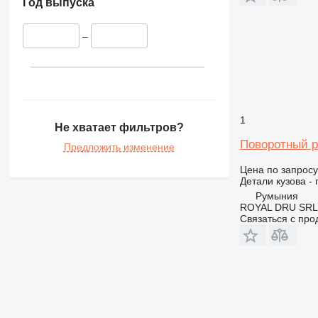
390
Год выпуска
395
416
–
420
422
424
426
1
428
Не хватает фильтров?
430
Поворотный ре
Предложить изменение
432
Цена по запросу
434
Детали кузова -
438
Румыния
444
ROYAL DRU SRL
Связаться с пр
525
924
E-series
F-series
GP
IT