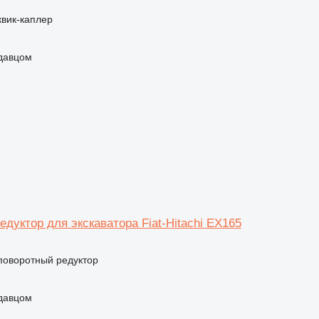
квик-каплер
одавцом
дуктор для экскаватора Fiat-Hitachi EX165
 поворотный редуктор
одавцом