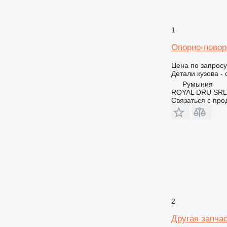
M-series
MH
1
Опорно-поворо
Цена по запросу
Детали кузова -
Румыния
ROYAL DRU SRL
Связаться с пр
2
Другая запча