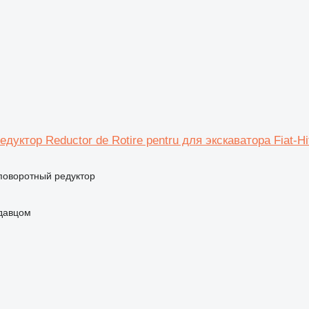
дуктор Reductor de Rotire pentru для экскаватора Fiat-Hi
 поворотный редуктор
одавцом