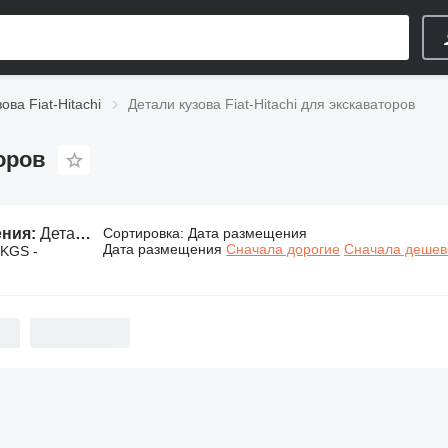
ова Fiat-Hitachi
Детали кузова Fiat-Hitachi для экскаваторов
торов
ения:
Детали кузова Fiat-Hitachi для экскаваторов
Сортировка
:
Дата размещения
Дата размещения
Сначала дорогие
Сначала деше
 KGS -