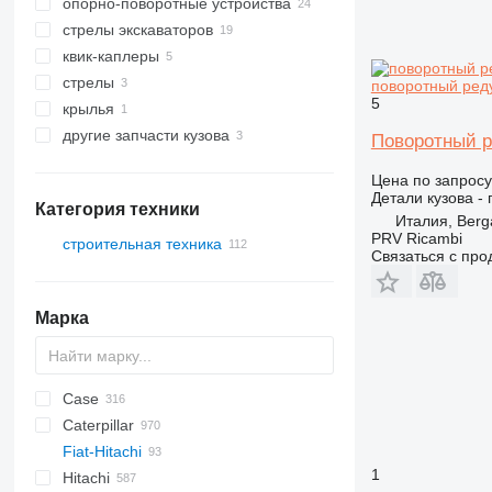
опорно-поворотные устройства
стрелы экскаваторов
квик-каплеры
стрелы
поворотный редук
5
крылья
другие запчасти кузова
Поворотный ре
Цена по запросу
Детали кузова -
Категория техники
Италия, Ber
PRV Ricambi
строительная техника
Связаться с пр
экскаваторы
строительные погрузчики
мини-экскаваторы
Марка
экскаваторы-погрузчики
фронтальные погрузчики
Case
AZ
AX
QA
260LC
BC
320
CK
Caterpillar
1302
323
450
Fiat-Hitachi
1304
325
570
120
S-series
DH
M-series
S
760
FE
1
Hitachi
1404
328
580
140
DX
860
EX
E-series
MHL
F-series
H-series