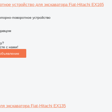
тное устройство для экскаватора Fiat-Hitachi EX165
 опорно-поворотное устройство
одавцом
ку?
сте с нами!
 объявление
ля экскаватора Fiat-Hitachi EX135