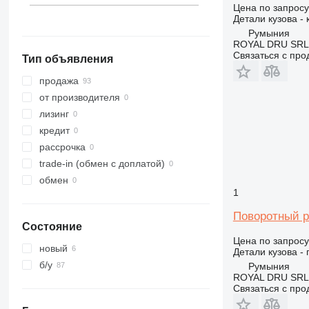
Цена по запросу
Бельгия
319
Детали кузова - 
320
Румыния
ROYAL DRU SRL
321
Связаться с пр
Тип объявления
322
323
продажа
324
от производителя
325
лизинг
326
кредит
329
рассрочка
330
trade-in (обмен с доплатой)
336
обмен
1
340
345
Поворотный ре
Состояние
349
Цена по запросу
350
новый
Детали кузова -
365
б/у
Румыния
ROYAL DRU SRL
374
Связаться с пр
375