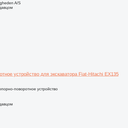
ingheden A/S
одавцом
тное устройство для экскаватора Fiat-Hitachi EX135
 опорно-поворотное устройство
одавцом