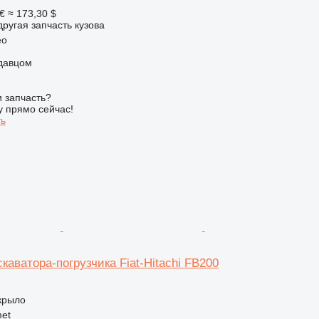
€
≈ 173,30 $
другая запчасть кузова
eo
одавцом
 запчасть?
у прямо сейчас!
ть
каватора-погрузчика Fiat-Hitachi FB200
 крыло
et