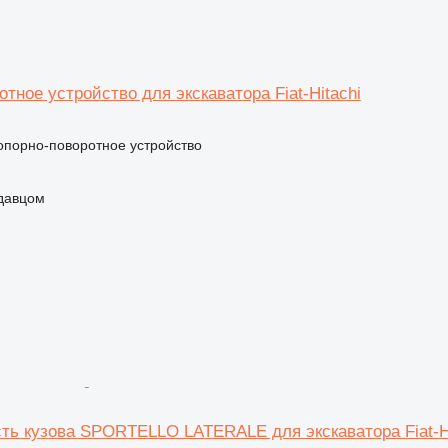
тное устройство для экскаватора Fiat-Hitachi
 опорно-поворотное устройство
одавцом
сть кузова SPORTELLO LATERALE для экскаватора Fiat-H