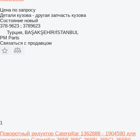
Цена по запросу
Детали кузова - другая запчасть кузова
Состояние
новый
378-9623 ; 3789623
Турция, BAŞAKŞEHİR/İSTANBUL
PM Parts
Связаться с продавцом
1
Поворотный редуктор Caterpillar 1362888 - 1904590 для
экскаватора Caterpillar 365B 365C 365BL 365CL 365BII