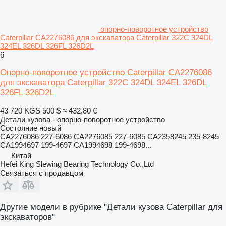
опорно-поворотное устройство
Caterpillar CA2276086 для экскаватора Caterpillar 322C 324DL
324EL 326DL 326FL 326D2L
6
Опорно-поворотное устройство Caterpillar CA2276086
для экскаватора Caterpillar 322C 324DL 324EL 326DL
326FL 326D2L
43 720 KGS
500 $
≈ 432,80 €
Детали кузова - опорно-поворотное устройство
Состояние
новый
CA2276086 227-6086 CA2276085 227-6085 CA2358245 235-8245
CA1994697 199-4697 CA1994698 199-4698...
Китай
Hefei King Slewing Bearing Technology Co.,Ltd
Связаться с продавцом
Другие модели в рубрике "Детали кузова Caterpillar для
экскаваторов"