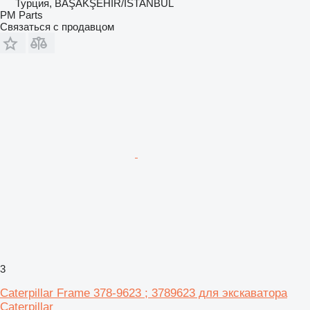
Турция, BAŞAKŞEHİR/İSTANBUL
PM Parts
Связаться с продавцом
3
Caterpillar Frame 378-9623 ; 3789623 для экскаватора
Caterpillar