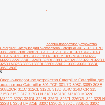
опорно-поворотное устройство
Caterpillar Caterpillar для экскаватора Caterpillar 301.7CR 301.7D
308C 308D 308E 308E2CR 311C 312CL 312DL 313D 314C 314D
CR 315 315B 315C 317 317B LN 318B M318C M318D M322C
M322D 322C 324DL 324EL 326DL 326FL 326D2L 322 322LN 322B L
325B LM325B 330C L330DL 336DL 336D2L 330C 330DL 336DL
385C 390F
5
Опорно-поворотное устройство Caterpillar Caterpillar для
экскаватора Caterpillar 301.7CR 301.7D 308C 308D 308E
308E2CR 311C 312CL 312DL 313D 314C 314D CR 315
315B 315C 317 317B LN 318B M318C M318D M322C
M322D 322C 324DL 324EL 326DL 326FL 326D2L 322 322LN
322B L 325B LM325B 330C L330DL 336DL 336D2L 330C