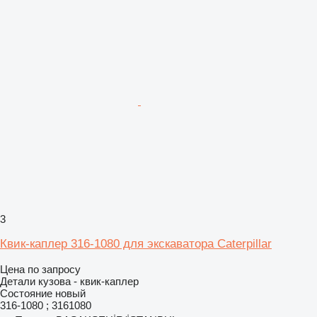
3
Квик-каплер 316-1080 для экскаватора Caterpillar
Цена по запросу
Детали кузова - квик-каплер
Состояние
новый
316-1080 ; 3161080