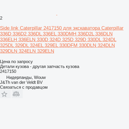
2
Side link Caterpillar 2417150 для экскаватора Caterpillar
336D 336D2 336DL 336EL 330DMH 336D2L 336DLN
336ELH 336ELN 330D 324D 325D 329D 330DL 324DL
325DL 329DL 324EL 329EL 330DFM 330DLN 324DLN
329DLN 324ELN 329ELN
Цена по запросу
Детали кузова - другая запчасть кузова
2417150
Нидерланды, Wouw
J&Th van der Veldt BV
Связаться с продавцом