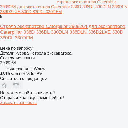
стрела экскаватора Caterpillar
2909264 для экскаватора Caterpillar 336D 336DL 330DLN 336DLN
336D2LXE 330D 330DL 330DFM
5
Стрела экскаватора Caterpillar 2909264 для экскаватора
Caterpillar 336D 336DL 330DLN 336DLN 336D2LXE 330D
330DL 330DFM
Цена по запросу
Детали кузова - стрела экскаватора
Состояние
новый
2909264
Нидерланды, Wouw
J&Th van der Veldt BV
Связаться с продавцом
Не можете найти запчасть?
Отправьте заявку прямо сейчас!
Заказать запчасть