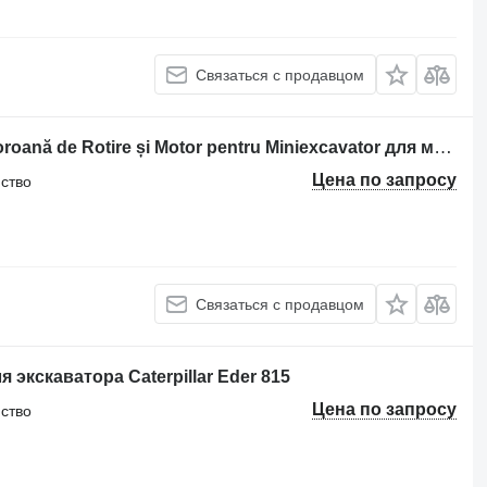
Связаться с продавцом
Опорно-поворотное устройство Coroană de Rotire și Motor pentru Miniexcavator для мини-экскаватора Caterpillar 307 B
Цена по запросу
йство
Связаться с продавцом
экскаватора Caterpillar Eder 815
Цена по запросу
йство