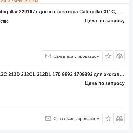
ьским соглашением
.
Опорно-поворотное устройство Caterpillar 2291077 для экскаватора Caterpillar 311C, 311D, 312C, 312D
Цена по запросу
йство
Связаться с продавцом
Поворотный редуктор Caterpillar 312C 312D 312CL 312DL 170-9893 1709893 для экскаватора
Цена по запросу
Связаться с продавцом