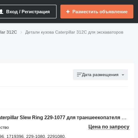
Вход / Регистрация
Разместить объявление
llar 312C
Детали кузова Caterpillar 312C для экскаваторов
Дата размещения
Опорно-поворотное устройство Caterpillar Slew Ring 229-1077 для траншеекопателя Caterpillar 312C, 312, 313B, 315C, M315, M315BL, M318, M318C, 320B
Цена по запросу
йство
96, 1719396, 229-1080, 2291080,