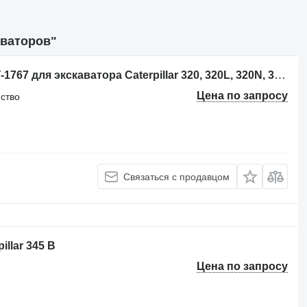
аваторов"
Опорно-поворотное устройство 7Y-1767 для экскаватора Caterpillar 320, 320L, 320N, 320S, 345B, 345B L, 345B LC
Цена по запросу
йство
Связаться с продавцом
llar 345 B
Цена по запросу