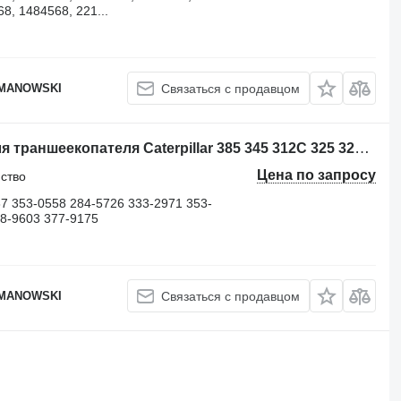
8, 1484568, 221...
OMANOWSKI
Связаться с продавцом
Опорно-поворотное устройство для траншеекопателя Caterpillar 385 345 312C 325 325 365 M314 M313 302.5 345
Цена по запросу
йство
7 353-0558 284-5726 333-2971 353-
78-9603 377-9175
OMANOWSKI
Связаться с продавцом