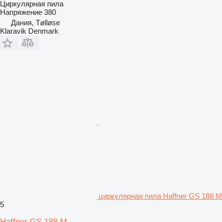
Циркулярная пила
Напряжение
380
Дания, Tølløse
Klaravik Denmark
циркулярная пила Haffner GS 188 M
5
Haffner GS 188 M