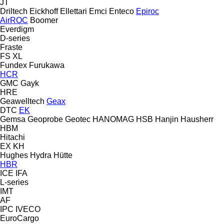
JT
Driltech
Eickhoff
Ellettari
Emci
Enteco
Epiroc
AirROC
Boomer
Everdigm
D-series
Fraste
FS
XL
Fundex
Furukawa
HCR
GMC
Gayk
HRE
Geawelltech
Geax
DTC
EK
Gemsa
Geoprobe
Geotec
HANOMAG
HSB
Hanjin
Hausherr
HBM
Hitachi
EX
KH
Hughes
Hydra
Hütte
HBR
ICE
IFA
L-series
IMT
AF
IPC
IVECO
EuroCargo