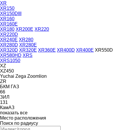
XR
XR150
XR150DIII
XR160
XR160E
XR180
XR200E
XR220
XR220D
XR240E
XR280
XR280D
XR280E
XR320D
XR320E
XR360E
XR400D
XR400E
XR550D
XR580HD
XRS
XRS1050
XZ
XZ450
Yuchai
Zega
Zoomlion
ZR
БКМ
ГАЗ
66
ЗИЛ
131
КамАЗ
показать все
Место расположения
Поиск по радиусу