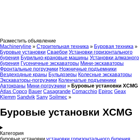
Разместить объявление
Machineryline
»
Строительная техника
»
Буровая техника
»
Буровые установки
Сваебои
Установки горизонтального
бурения
Бурильно-крановые машины
Установки алмазного
бурения
Гусеничные экскаваторы
Мини-экскаваторы
Фронтальные погрузчики
Ножничные подъемники
Вездеходные краны
Бульдозеры
Колесные экскаваторы
Экскаваторы-погрузчики
Коленчатые подъемники
Автокраны
Мини-погрузчики
»
Буровые установки XCMG
Atlas Copco
Bauer
Casagrande
Comacchio
Epiroc
Geax
Klemm
Sandvik
Sany
Soilmec
»
Буровые установки XCMG
Категория
буровые установки
установки горизонтального бурения