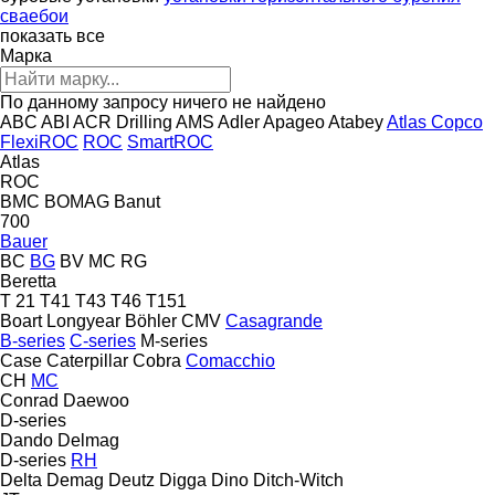
сваебои
показать все
Марка
По данному запросу ничего не найдено
ABC
ABI
ACR Drilling
AMS
Adler
Apageo
Atabey
Atlas Copco
FlexiROC
ROC
SmartROC
Atlas
ROC
BMC
BOMAG
Banut
700
Bauer
BC
BG
BV
MC
RG
Beretta
T 21
T41
T43
T46
T151
Boart Longyear
Böhler
CMV
Casagrande
B-series
C-series
M-series
Case
Caterpillar
Cobra
Comacchio
CH
MC
Conrad
Daewoo
D-series
Dando
Delmag
D-series
RH
Delta
Demag
Deutz
Digga
Dino
Ditch-Witch