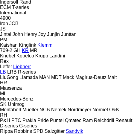
Ingersoll Rand
ECM
T-series
International
4900
Iron
JCB
JS
Jintai
John Henry
Joy
Junjin
Junttan
PM
Kaishan
Kinglink
Klemm
709-2
GH
KR
MR
Knebel
Kobelco
Krupp
Landini
Rex
Leffer
Liebherr
LB
LRB
R-series
LiuGong
Llamada
MAN
MDT
Mack
Magirus-Deutz
Mait
HR
Massenza
MI
Mercedes-Benz
SK
Unimog
Montabert
Mueller
NCB
Nemek
Nordmeyer
Normet
O&K
RH
P&H
PTC
Prakla
Pride
Puntel
Qmatec
Ram
Reichdrill
Renault
D-series
G-series
Rippa
Robbins
SPD
Salzgitter
Sandvik