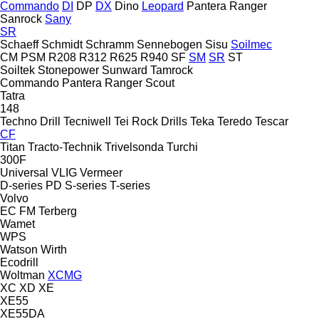
Commando
DI
DP
DX
Dino
Leopard
Pantera
Ranger
Sanrock
Sany
SR
Schaeff
Schmidt
Schramm
Sennebogen
Sisu
Soilmec
CM
PSM
R208
R312
R625
R940
SF
SM
SR
ST
Soiltek
Stonepower
Sunward
Tamrock
Commando
Pantera
Ranger
Scout
Tatra
148
Techno Drill
Tecniwell
Tei Rock Drills
Teka
Teredo
Tescar
CF
Titan
Tracto-Technik
Trivelsonda
Turchi
300F
Universal
VLIG
Vermeer
D-series
PD
S-series
T-series
Volvo
EC
FM
Terberg
Wamet
WPS
Watson
Wirth
Ecodrill
Woltman
XCMG
XC
XD
XE
XE55
XE55DA