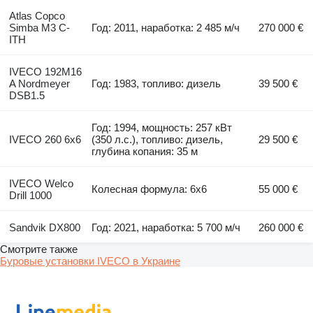
Atlas Copco
Simba M3 C-
Год: 2011, наработка: 2 485 м/ч
270 000 €
ITH
IVECO 192M16
A Nordmeyer
Год: 1983, топливо: дизель
39 500 €
DSB1.5
Год: 1994, мощность: 257 кВт
IVECO 260 6x6
(350 л.с.), топливо: дизель,
29 500 €
глубина копания: 35 м
IVECO Welco
Колесная формула: 6x6
55 000 €
Drill 1000
Sandvik DX800
Год: 2021, наработка: 5 700 м/ч
260 000 €
Смотрите также
Буровые установки IVECO в Украине